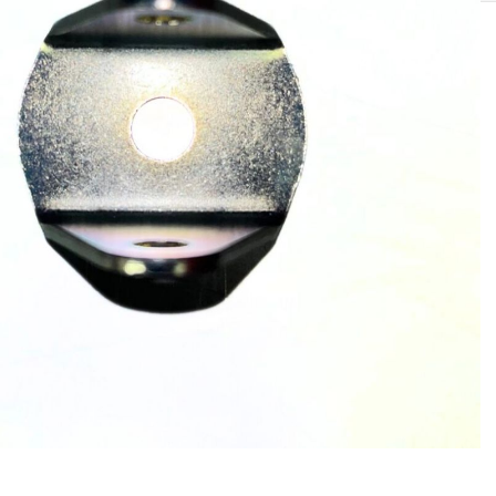
SOLIS 26 HST +
e
anas komplekti