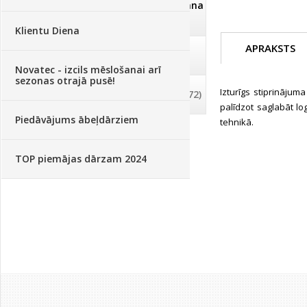
Dezinfekcija, tīrīšana, mazgāšana
(29)
Klientu Diena
APRAKSTS
Dažādi
(75)
Novatec - izcils mēslošanai arī
sezonas otrajā pusē!
Izturīgs stiprinājum
Palīglīdzekļi augu audzēšanai
(72)
palīdzot saglabāt lo
Piedāvājums ābeļdārziem
tehnikā.
TOP piemājas dārzam 2024