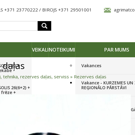
S +371 23770222 / BIROJS +371 29501001
agrimatco
VEIKALI
NOTEIKUMI
PAR MUMS
 daļas
SOLIS 20 +
Vakances
iekabe
i, tehnika, rezerves daļas, serviss
»
Rezerves daļas
Vakance - KURZEMES UN
OLIS 26(6+2) +
REĢIONĀLO PĀRSTĀVI
 frēze +
Vakance - NOLIKTAVAS
STRĀDNIEKU VEIKALĀ RĪG
SOLIS 26 HST +
Pieteikties jaunumiem