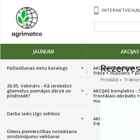
INTERNETVEIKAL
JAUNUMI
AKCIJAS
Rezerves
Pašlasīšanas vietu katalogs
AKCIJAS komplekts - 
Traktori, tehnika, rezerves daļas,
frēze + mulčieris + p
serviss
(882)
Produkti
»
Traktor
26.05. Vebinārs - Kā ierobežot
gliemežus piemājas dārzā un
AKCIJAS komplekts - S
Sēklas, sīpoli, ķiploki, sīpolpuķes,
pilsētvidē?
frontālais iekrāvējs +
kartupeļi
(4350)
mulčieris + piekabe
Darba laiks Līgo svētkos
Augu aizsardzība
(366)
AKCIJAS komplekts - 
frēze + mulčieris
Ūdens piemērotības noteikšana
Mēslojumi
(495)
smidzinājumu veikšanai