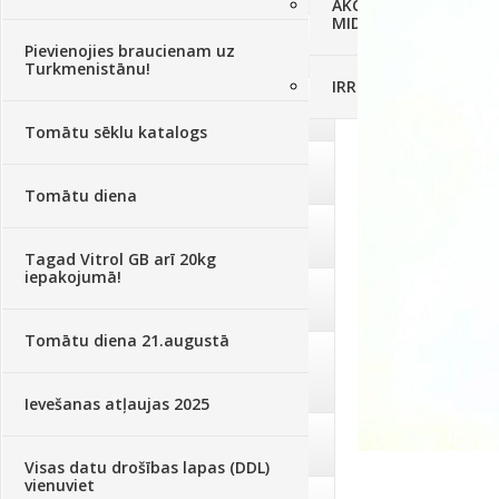
AKCIJAS komplekts - 
MID MOWER + piekab
Augsne, kūdra, mulča
(70)
Pievienojies braucienam uz
Turkmenistānu!
IRRITEC Pilienlaistīš
Podi un kasetes
(646)
Tomātu sēklu katalogs
Augu laistīšana
(505)
Tomātu diena
Augu smidzinātāji
(40)
Tagad Vitrol GB arī 20kg
iepakojumā!
Pārklāji, plēves
(173)
Tomātu diena 21.augustā
Dārza instrumenti un tehnika
(359)
Ievešanas atļaujas 2025
Deratizācija, dezinsekcija
(95)
Visas datu drošības lapas (DDL)
vienuviet