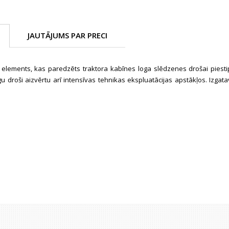
JAUTĀJUMS PAR PRECI
a elements, kas paredzēts traktora kabīnes loga slēdzenes drošai piest
gu droši aizvērtu arī intensīvas tehnikas ekspluatācijas apstākļos. Izgat