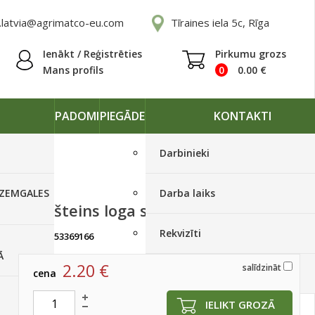
.latvia@agrimatco-eu.com
Tīraines iela 5c, Rīga
Ienākt / Reģistrēties
Pirkumu grozs
Mans profils
0
0.00
€
PADOMI
PIEGĀDE
KONTAKTI
Darbinieki
 ZEMGALES
Darba laiks
Kronšteins loga slēdzenei
Rekvizīti
artikuls:
53369166
Ir noliktavā, < 10 gab.
Ā
2.20
€
salīdzināt
cena
Piegādes grafiki
IELIKT GROZĀ