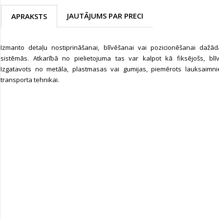
JAUTĀJUMS PAR PRECI
APRAKSTS
Izmanto detaļu nostiprināšanai, blīvēšanai vai pozicionēšanai dažā
sistēmās. Atkarībā no pielietojuma tas var kalpot kā fiksējošs, blīv
Izgatavots no metāla, plastmasas vai gumijas, piemērots lauksaimniec
transporta tehnikai.