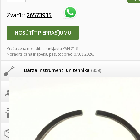
AKCIJAS komplekts - 
Augu laistīšana
(505)
MID MOWER + piekab
Zvanīt:
26573935
Pievienojies braucienam uz
Turkmenistānu!
IRRITEC Pilienlaistīš
Augu smidzinātāji
(40)
NOSŪTĪT PIEPRASĪJUMU
Tomātu sēklu katalogs
Preču cena norādīta ar iekļautu PVN 21%.
Pārklāji, plēves
(173)
Norādītā cena ir spēkā, pasūtot preci 07.08.2026.
Tomātu diena
Dārza instrumenti un tehnika
(359)
Tagad Vitrol GB arī 20kg
iepakojumā!
Deratizācija, dezinsekcija
(95)
Tomātu diena 21.augustā
Dezinfekcija, tīrīšana, mazgāšana
(29)
Ievešanas atļaujas 2025
Dažādi
(75)
Visas datu drošības lapas (DDL)
vienuviet