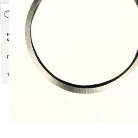
Palīglīdzekļi augu audzēšanai
(72)
Klientu Diena
Novatec - izcils mēslošanai arī
sezonas otrajā pusē!
Piedāvājums ābeļdārziem
TOP piemājas dārzam 2024