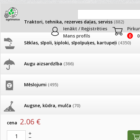
Traktori, tehnika, rezerves daļas, serviss
(882)
Ienākt / Reģistrēties
Pirku
Mans profils
0
0
Sēklas, sīpoli, ķiploki, sīpolpuķes, kartupeļi
(4350)
JAUNUMI
AKCIJAS
Augu aizsardzība
(366)
Rezerves daļas
Pašlasīšanas vietu katalogs
AKCIJAS komplekts - 
frēze + mulčieris + p
Produkti
»
Traktori, tehnika, rezerves daļas, serviss
»
Rezerves
Mēslojumi
(495)
26.05. Vebinārs - Kā ierobežot
gliemežus piemājas dārzā un
AKCIJAS komplekts - S
Gredzens 95x5
pilsētvidē?
frontālais iekrāvējs +
mulčieris + piekabe
Augsne, kūdra, mulča
(70)
artikuls:
973285
Darba laiks Līgo svētkos
2.06
€
AKCIJAS komplekts - 
cena
Podi un kasetes
(646)
frēze + mulčieris
Ūdens piemērotības noteikšana
smidzinājumu veikšanai