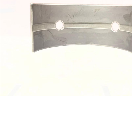
Palīglīdzekļi augu audzēšanai
(72)
Klientu Diena
Novatec - izcils mēslošanai arī
sezonas otrajā pusē!
Piedāvājums ābeļdārziem
TOP piemājas dārzam 2024