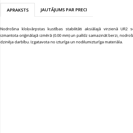
JAUTĀJUMS PAR PRECI
APRAKSTS
Nodrošina kloķvārpstas kustības stabilitāti aksiālajā virzienā UR2 s
izmantota oriģinālajā izmērā (0.00 mm) un palīdz samazināt berzi, nodro
dzinēja darbību. Izgatavota no izturīga un nodilumizturīga materiāla.