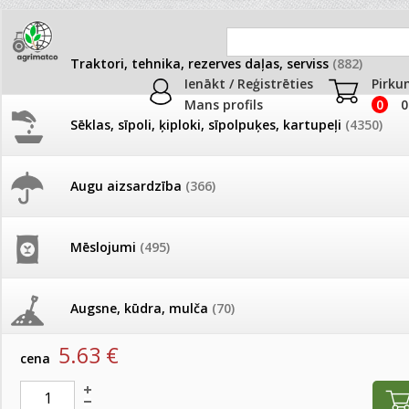
Traktori, tehnika, rezerves daļas, serviss
(882)
Ienākt / Reģistrēties
Pirku
Mans profils
0
0
Sēklas, sīpoli, ķiploki, sīpolpuķes, kartupeļi
(4350)
JAUNUMI
AKCIJAS
Augu aizsardzība
(366)
Rezerves daļas
Pašlasīšanas vietu katalogs
AKCIJAS komplekts - 
frēze + mulčieris + p
Produkti
»
Traktori, tehnika, rezerves daļas, serviss
»
Rezerves
Mēslojumi
(495)
26.05. Vebinārs - Kā ierobežot
gliemežus piemājas dārzā un
AKCIJAS komplekts - S
Pamata šāle +0.00mm UR2
pilsētvidē?
frontālais iekrāvējs +
mulčieris + piekabe
Augsne, kūdra, mulča
(70)
artikuls:
80002032
Darba laiks Līgo svētkos
5.63
€
AKCIJAS komplekts - 
cena
Podi un kasetes
(646)
frēze + mulčieris
Ūdens piemērotības noteikšana
smidzinājumu veikšanai