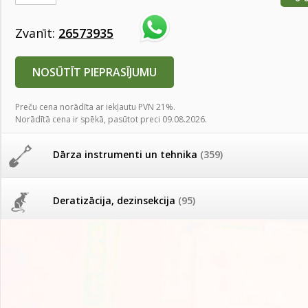
AKCIJAS komplekts - 
Augu laistīšana
(505)
MID MOWER + piekab
Zvanīt:
26573935
Pievienojies braucienam uz
Turkmenistānu!
IRRITEC Pilienlaistīš
Augu smidzinātāji
(40)
NOSŪTĪT PIEPRASĪJUMU
Tomātu sēklu katalogs
Preču cena norādīta ar iekļautu PVN 21%.
Pārklāji, plēves
(173)
Norādītā cena ir spēkā, pasūtot preci 09.08.2026.
Tomātu diena
Dārza instrumenti un tehnika
(359)
Tagad Vitrol GB arī 20kg
iepakojumā!
Deratizācija, dezinsekcija
(95)
Tomātu diena 21.augustā
Dezinfekcija, tīrīšana, mazgāšana
(29)
Ievešanas atļaujas 2025
Dažādi
(75)
Visas datu drošības lapas (DDL)
vienuviet