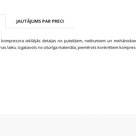
JAUTĀJUMS PAR PRECI
 kompresora iekšējās detaļas no putekļiem, netīrumiem un mehāniskie
nas laiku. Izgatavots no izturīga materiāla, piemērots konkrētiem kompre