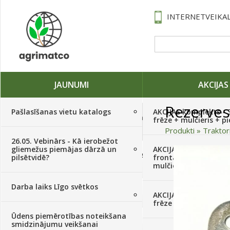
INTERNETVEIKAL
JAUNUMI
AKCIJAS
Rezerves
Pašlasīšanas vietu katalogs
AKCIJAS komplekts - 
Traktori, tehnika, rezerves daļas,
frēze + mulčieris + p
serviss
(882)
Produkti
»
Traktor
26.05. Vebinārs - Kā ierobežot
gliemežus piemājas dārzā un
AKCIJAS komplekts - S
Sēklas, sīpoli, ķiploki, sīpolpuķes,
pilsētvidē?
frontālais iekrāvējs +
kartupeļi
(4350)
mulčieris + piekabe
Darba laiks Līgo svētkos
Augu aizsardzība
(366)
AKCIJAS komplekts - 
frēze + mulčieris
Ūdens piemērotības noteikšana
Mēslojumi
(495)
smidzinājumu veikšanai