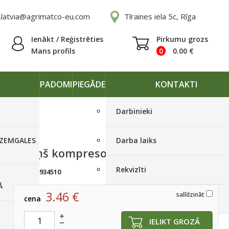
.latvia@agrimatco-eu.com
Tīraines iela 5c, Rīga
Ienākt / Reģistrēties
Pirkumu grozs
Mans profils
0
0.00
€
PADOMI
PIEGĀDE
KONTAKTI
Darbinieki
 ZEMGALES
Darba laiks
Vāciņš kompresoram
Rekvizīti
artikuls:
934510
Ir noliktavā, < 10 gab.
Ā
3.46
€
salīdzināt
cena
Piegādes grafiki
IELIKT GROZĀ