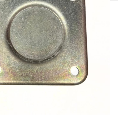
SOLIS 26 HST +
e
anas komplekti