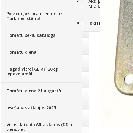
AKCIJAS komplekts - 
MID MOWER + piekab
Augsne, kūdra, mulča
(70)
Pievienojies braucienam uz
Turkmenistānu!
IRRITEC Pilienlaistīš
Podi un kasetes
(646)
Tomātu sēklu katalogs
Augu laistīšana
(505)
Tomātu diena
Augu smidzinātāji
(40)
Tagad Vitrol GB arī 20kg
iepakojumā!
Pārklāji, plēves
(173)
Tomātu diena 21.augustā
Dārza instrumenti un tehnika
(359)
Ievešanas atļaujas 2025
Deratizācija, dezinsekcija
(95)
Visas datu drošības lapas (DDL)
vienuviet