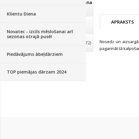
Dezinfekcija, tīrīšana, mazgāšana
(29)
Klientu Diena
APRAKSTS
Dažādi
(75)
Novatec - izcils mēslošanai arī
sezonas otrajā pusē!
Nosedz un aizsargā
Palīglīdzekļi augu audzēšanai
(72)
pagarināt tā kalpoša
Piedāvājums ābeļdārziem
TOP piemājas dārzam 2024