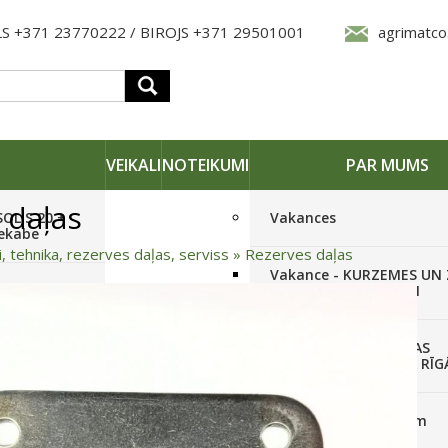
S +371 23770222 / BIROJS +371 29501001
agrimatco
VEIKALI
NOTEIKUMI
PAR MUMS
 daļas
SOLIS 20 +
Vakances
iekabe
i, tehnika, rezerves daļas, serviss
»
Rezerves daļas
Vakance - KURZEMES UN
OLIS 26(6+2) +
REĢIONĀLO PĀRSTĀVI
 frēze +
Vakance - NOLIKTAVAS
STRĀDNIEKU VEIKALĀ RĪG
SOLIS 26 HST +
Pieteikties jaunumiem