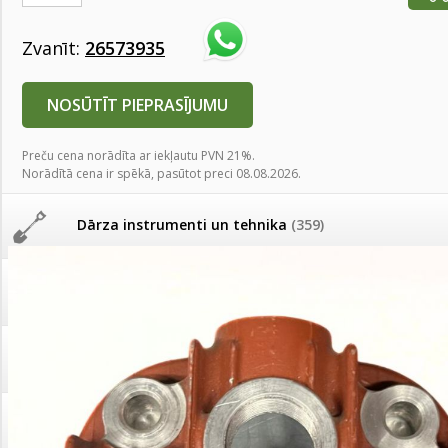
AKCIJAS komplekts - 
Augu laistīšana
(505)
MID MOWER + piekab
Zvanīt:
26573935
Pievienojies braucienam uz
Turkmenistānu!
IRRITEC Pilienlaistīš
Augu smidzinātāji
(40)
NOSŪTĪT PIEPRASĪJUMU
Tomātu sēklu katalogs
Preču cena norādīta ar iekļautu PVN 21%.
Pārklāji, plēves
(173)
Norādītā cena ir spēkā, pasūtot preci 08.08.2026.
Tomātu diena
Dārza instrumenti un tehnika
(359)
Tagad Vitrol GB arī 20kg
iepakojumā!
Deratizācija, dezinsekcija
(95)
Tomātu diena 21.augustā
Dezinfekcija, tīrīšana, mazgāšana
(29)
Ievešanas atļaujas 2025
Dažādi
(75)
Visas datu drošības lapas (DDL)
vienuviet