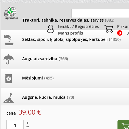
Traktori, tehnika, rezerves daļas, serviss
(882)
Ienākt / Reģistrēties
Pirku
Mans profils
0
0
Sēklas, sīpoli, ķiploki, sīpolpuķes, kartupeļi
(4350)
JAUNUMI
AKCIJAS
Augu aizsardzība
(366)
Rezerves daļas
Pašlasīšanas vietu katalogs
AKCIJAS komplekts - 
frēze + mulčieris + p
Produkti
»
Traktori, tehnika, rezerves daļas, serviss
»
Rezerves
Mēslojumi
(495)
26.05. Vebinārs - Kā ierobežot
gliemežus piemājas dārzā un
AKCIJAS komplekts - S
Kompresora galva
pilsētvidē?
frontālais iekrāvējs +
mulčieris + piekabe
Augsne, kūdra, mulča
(70)
artikuls:
934501
Darba laiks Līgo svētkos
39.00
€
AKCIJAS komplekts - 
cena
Podi un kasetes
(646)
frēze + mulčieris
Ūdens piemērotības noteikšana
smidzinājumu veikšanai