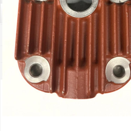
Palīglīdzekļi augu audzēšanai
(72)
Klientu Diena
Novatec - izcils mēslošanai arī
sezonas otrajā pusē!
Piedāvājums ābeļdārziem
TOP piemājas dārzam 2024