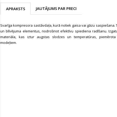
JAUTĀJUMS PAR PRECI
APRAKSTS
Svarīga kompresora sastāvdaļa, kurā notiek gaisa vai gāzu saspiešana. T
un blīvējuma elementus, nodrošinot efektīvu spiediena radīšanu. Izgat
materiāla, kas iztur augstas slodzes un temperatūras, piemērot
modeļiem.