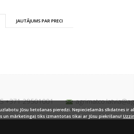
JAUTĀJUMS PAR PRECI
JS +371 29501001
agrimatco.latvia@a
labotu Jūsu lietošanas pieredzi. Nepieciešamās sīkdatnes ir akt
s un mārketinga) tiks izmantotas tikai ar Jūsu piekrišanu!
Uzzin