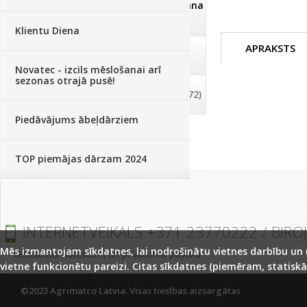
Dezinfekcija, tīrīšana, mazgāšana
(29)
Klientu Diena
APRAKSTS
Dažādi
(75)
Novatec - izcils mēslošanai arī
sezonas otrajā pusē!
Palīglīdzekļi augu audzēšanai
(72)
Piedāvājums ābeļdārziem
TOP piemājas dārzam 2024
INTERNETVEIKALS +371 23770222 / BIRO
Mēs izmantojam sīkdatnes, lai nodrošinātu vietnes darbību un uz
lietošanas noteikumi un privātuma politika
vietne funkcionētu pareizi. Citas sīkdatnes (piemēram, statiskā
©2023 Agrimatco Latvia. Visas tiesības aizsargātas