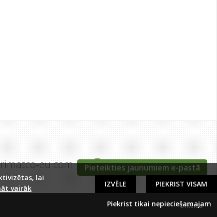
grimatco-eu.com
Tīraines iela 5c, Rīga
Pieteikties jaunumiem e-pastā
ivizētas, lai
IZVĒLE
PIEKRIST VISAM
āt vairāk
Piekrist tikai nepieciešamajam
DIRcms