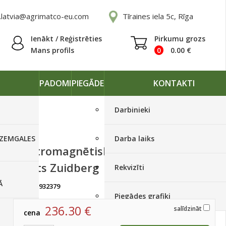
.latvia@agrimatco-eu.com
Tīraines iela 5c, Rīga
Ienākt / Reģistrēties
Pirkumu grozs
Mans profils
0
0.00
€
PADOMI
PIEGĀDE
KONTAKTI
Darbinieki
 ZEMGALES
Darba laiks
Elektromagnētiskais hidrolikas
vārsts Zuidberg
Rekvizīti
Ā
artikuls:
932379
Ir noliktavā, < 10 gab.
Piegādes grafiki
236.30
€
salīdzināt
cena