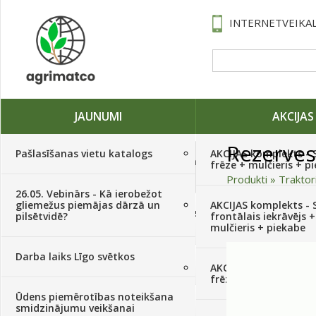
INTERNETVEIKAL
JAUNUMI
AKCIJAS
Rezerves
Pašlasīšanas vietu katalogs
AKCIJAS komplekts - 
Traktori, tehnika, rezerves daļas,
frēze + mulčieris + p
serviss
(882)
Produkti
»
Traktor
26.05. Vebinārs - Kā ierobežot
gliemežus piemājas dārzā un
AKCIJAS komplekts - S
Sēklas, sīpoli, ķiploki, sīpolpuķes,
pilsētvidē?
frontālais iekrāvējs +
kartupeļi
(4350)
mulčieris + piekabe
Darba laiks Līgo svētkos
Augu aizsardzība
(366)
AKCIJAS komplekts - 
frēze + mulčieris
Ūdens piemērotības noteikšana
Mēslojumi
(495)
smidzinājumu veikšanai