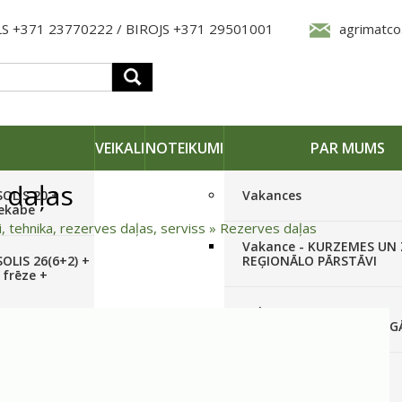
S +371 23770222 / BIROJS +371 29501001
agrimatco
VEIKALI
NOTEIKUMI
PAR MUMS
 daļas
SOLIS 20 +
Vakances
iekabe
i, tehnika, rezerves daļas, serviss
»
Rezerves daļas
Vakance - KURZEMES UN
OLIS 26(6+2) +
REĢIONĀLO PĀRSTĀVI
 frēze +
Vakance - NOLIKTAVAS
STRĀDNIEKU VEIKALĀ RĪG
SOLIS 26 HST +
Pieteikties jaunumiem