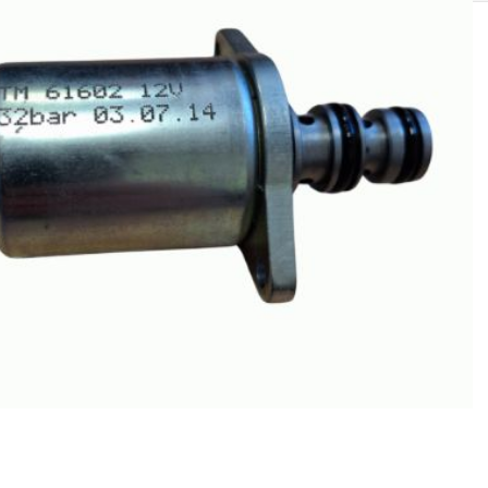
SOLIS 26 HST +
e
anas komplekti