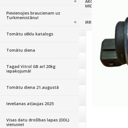
AKCIJAS komplekts - 
MID MOWER + piekab
Augsne, kūdra, mulča
(70)
Pievienojies braucienam uz
Turkmenistānu!
IRRITEC Pilienlaistīš
Podi un kasetes
(646)
Tomātu sēklu katalogs
Augu laistīšana
(505)
Tomātu diena
Augu smidzinātāji
(40)
Tagad Vitrol GB arī 20kg
iepakojumā!
Pārklāji, plēves
(173)
Tomātu diena 21.augustā
Dārza instrumenti un tehnika
(359)
Ievešanas atļaujas 2025
Deratizācija, dezinsekcija
(95)
Visas datu drošības lapas (DDL)
vienuviet