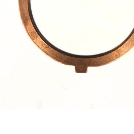
Palīglīdzekļi augu audzēšanai
(72)
Klientu Diena
Novatec - izcils mēslošanai arī
sezonas otrajā pusē!
Piedāvājums ābeļdārziem
TOP piemājas dārzam 2024