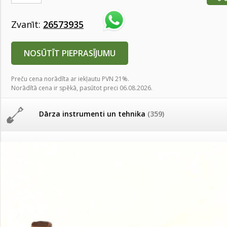
AKCIJAS komplekts - 
Augu laistīšana
(505)
MID MOWER + piekab
Zvanīt:
26573935
Pievienojies braucienam uz
Turkmenistānu!
IRRITEC Pilienlaistīš
Augu smidzinātāji
(40)
NOSŪTĪT PIEPRASĪJUMU
Tomātu sēklu katalogs
Preču cena norādīta ar iekļautu PVN 21%.
Pārklāji, plēves
(173)
Norādītā cena ir spēkā, pasūtot preci 06.08.2026.
Tomātu diena
Dārza instrumenti un tehnika
(359)
Tagad Vitrol GB arī 20kg
iepakojumā!
Deratizācija, dezinsekcija
(95)
Tomātu diena 21.augustā
Dezinfekcija, tīrīšana, mazgāšana
(29)
Ievešanas atļaujas 2025
Dažādi
(75)
Visas datu drošības lapas (DDL)
vienuviet