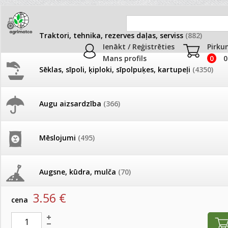
Traktori, tehnika, rezerves daļas, serviss
(882)
Ienākt / Reģistrēties
Pirku
Mans profils
0
0
Sēklas, sīpoli, ķiploki, sīpolpuķes, kartupeļi
(4350)
JAUNUMI
AKCIJAS
Augu aizsardzība
(366)
Rezerves daļas
Pašlasīšanas vietu katalogs
AKCIJAS komplekts - 
frēze + mulčieris + p
Produkti
»
Traktori, tehnika, rezerves daļas, serviss
»
Rezerves
Mēslojumi
(495)
26.05. Vebinārs - Kā ierobežot
gliemežus piemājas dārzā un
AKCIJAS komplekts - S
Aksiālā šāle (apakša) 1.remonts UR2 (0.25)
pilsētvidē?
frontālais iekrāvējs +
mulčieris + piekabe
Augsne, kūdra, mulča
(70)
artikuls:
80002208
Darba laiks Līgo svētkos
3.56
€
AKCIJAS komplekts - 
cena
Podi un kasetes
(646)
frēze + mulčieris
Ūdens piemērotības noteikšana
smidzinājumu veikšanai