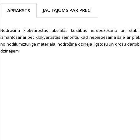
JAUTĀJUMS PAR PRECI
APRAKSTS
Nodrošina kloķvārpstas aksiālās kustības ierobežošanu un stabi
izmantošanai pēc kloķvārpstas remonta, kad nepieciešama šāle ar piel
no nodilumizturīga materiāla, nodrošina dzinēja ilgstošu un drošu darbī
dzinējiem.