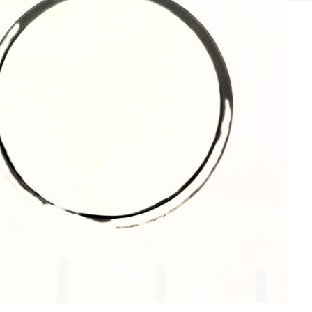
SOLIS 26 HST +
e
anas komplekti