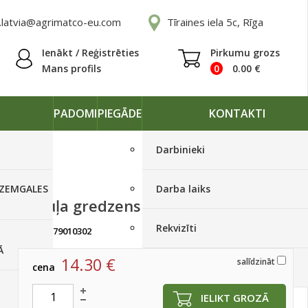
.latvia@agrimatco-eu.com
Tīraines iela 5c, Rīga
Ienākt / Reģistrēties
Pirkumu grozs
Mans profils
0
0.00
€
PADOMI
PIEGĀDE
KONTAKTI
Darbinieki
 ZEMGALES
Darba laiks
Virzuļa gredzens 102x3 (UR1)
Rekvizīti
artikuls:
79010302
Ir noliktavā
Ā
14.30
€
salīdzināt
cena
Piegādes grafiki
IELIKT GROZĀ