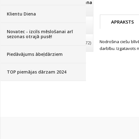
Dezinfekcija, tīrīšana, mazgāšana
(29)
Klientu Diena
APRAKSTS
Dažādi
(75)
Novatec - izcils mēslošanai arī
sezonas otrajā pusē!
Nodrošina ciešu blīv
Palīglīdzekļi augu audzēšanai
(72)
darbību. Izgatavots 
Piedāvājums ābeļdārziem
TOP piemājas dārzam 2024