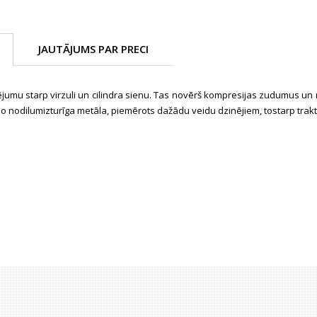
JAUTĀJUMS PAR PRECI
ējumu starp virzuli un cilindra sienu. Tas novērš kompresijas zudumus un
no nodilumizturīga metāla, piemērots dažādu veidu dzinējiem, tostarp trakt