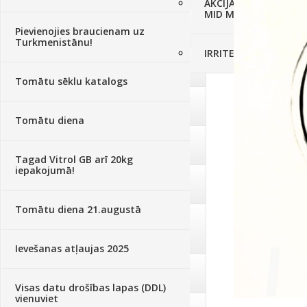
AKCIJAS komplekts - 
MID MOWER + piekab
Augsne, kūdra, mulča
(70)
Pievienojies braucienam uz
Turkmenistānu!
IRRITEC Pilienlaistīš
Podi un kasetes
(646)
Tomātu sēklu katalogs
Augu laistīšana
(505)
Tomātu diena
Augu smidzinātāji
(40)
Tagad Vitrol GB arī 20kg
iepakojumā!
Pārklāji, plēves
(173)
Tomātu diena 21.augustā
Dārza instrumenti un tehnika
(359)
Ievešanas atļaujas 2025
Deratizācija, dezinsekcija
(95)
Visas datu drošības lapas (DDL)
vienuviet