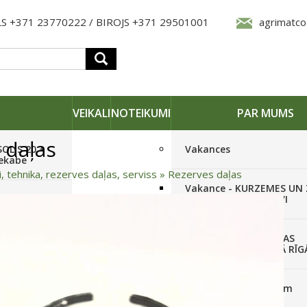
S +371 23770222 / BIROJS +371 29501001
agrimatco
VEIKALI
NOTEIKUMI
PAR MUMS
 daļas
SOLIS 20 +
Vakances
iekabe
i, tehnika, rezerves daļas, serviss
»
Rezerves daļas
Vakance - KURZEMES UN
OLIS 26(6+2) +
REĢIONĀLO PĀRSTĀVI
 frēze +
Vakance - NOLIKTAVAS
STRĀDNIEKU VEIKALĀ RĪG
SOLIS 26 HST +
Pieteikties jaunumiem