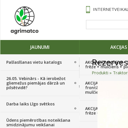
INTERNETVEIKAL
JAUNUMI
AKCIJAS
Rezerves
Pašlasīšanas vietu katalogs
AKCIJAS komplekts - 
Traktori, tehnika, rezerves daļas,
frēze + mulčieris + p
serviss
(882)
Produkti
»
Traktor
26.05. Vebinārs - Kā ierobežot
gliemežus piemājas dārzā un
AKCIJAS komplekts - S
Sēklas, sīpoli, ķiploki, sīpolpuķes,
pilsētvidē?
frontālais iekrāvējs +
kartupeļi
(4350)
mulčieris + piekabe
Darba laiks Līgo svētkos
Augu aizsardzība
(366)
AKCIJAS komplekts - 
frēze + mulčieris
Ūdens piemērotības noteikšana
Mēslojumi
(495)
smidzinājumu veikšanai