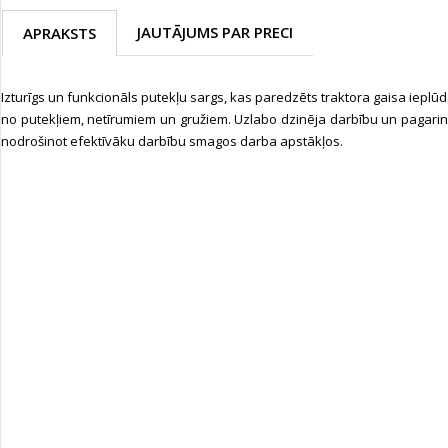
JAUTĀJUMS PAR PRECI
APRAKSTS
Izturīgs un funkcionāls putekļu sargs, kas paredzēts traktora gaisa ieplū
no putekļiem, netīrumiem un gružiem. Uzlabo dzinēja darbību un pagarina
nodrošinot efektīvāku darbību smagos darba apstākļos.