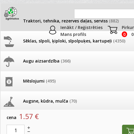
Traktori, tehnika, rezerves daļas, serviss
(882)
Ienākt / Reģistrēties
Pirku
Mans profils
0
0
Sēklas, sīpoli, ķiploki, sīpolpuķes, kartupeļi
(4350)
JAUNUMI
AKCIJAS
Augu aizsardzība
(366)
Rezerves daļas
Pašlasīšanas vietu katalogs
AKCIJAS komplekts - 
frēze + mulčieris + p
Produkti
»
Traktori, tehnika, rezerves daļas, serviss
»
Rezerves
Mēslojumi
(495)
26.05. Vebinārs - Kā ierobežot
gliemežus piemājas dārzā un
AKCIJAS komplekts - S
Putekļu gumija
pilsētvidē?
frontālais iekrāvējs +
mulčieris + piekabe
Augsne, kūdra, mulča
(70)
artikuls:
70112717
Darba laiks Līgo svētkos
1.57
€
AKCIJAS komplekts - 
cena
Podi un kasetes
(646)
frēze + mulčieris
Ūdens piemērotības noteikšana
smidzinājumu veikšanai