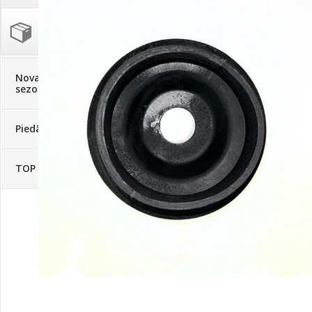
Palīglīdzekļi augu audzēšanai
(72)
Klientu Diena
Novatec - izcils mēslošanai arī
sezonas otrajā pusē!
Piedāvājums ābeļdārziem
TOP piemājas dārzam 2024