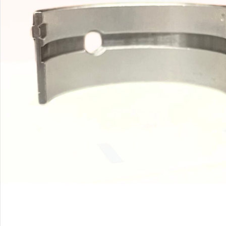
Palīglīdzekļi augu audzēšanai
(72)
Klientu Diena
Novatec - izcils mēslošanai arī
sezonas otrajā pusē!
Piedāvājums ābeļdārziem
TOP piemājas dārzam 2024