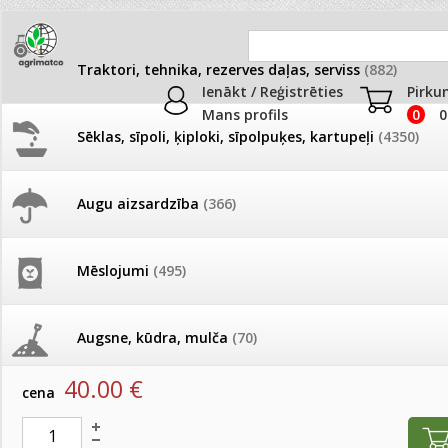
Traktori, tehnika, rezerves daļas, serviss
(882)
Ienākt / Reģistrēties
Pirku
Mans profils
0
0
Sēklas, sīpoli, ķiploki, sīpolpuķes, kartupeļi
(4350)
JAUNUMI
AKCIJAS
Augu aizsardzība
(366)
Rezerves daļas
Pašlasīšanas vietu katalogs
AKCIJAS komplekts - 
frēze + mulčieris + p
Produkti
»
Traktori, tehnika, rezerves daļas, serviss
»
Rezerves
Mēslojumi
(495)
26.05. Vebinārs - Kā ierobežot
gliemežus piemājas dārzā un
AKCIJAS komplekts - S
Šāles pamata UR1 (+0.75) komplekts
pilsētvidē?
frontālais iekrāvējs +
mulčieris + piekabe
Augsne, kūdra, mulča
(70)
artikuls:
60110085
Darba laiks Līgo svētkos
40.00
€
AKCIJAS komplekts - 
cena
Podi un kasetes
(646)
frēze + mulčieris
Ūdens piemērotības noteikšana
smidzinājumu veikšanai