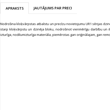
JAUTĀJUMS PAR PRECI
APRAKSTS
Nodrošina kloķvārpstas atbalstu un precīzu novietojumu UR1 sērijas dzin
starp kloķvārpstu un dzinēja bloku, nodrošinot vienmērīgu darbību un i
izturīga, nodilumizturīga materiāla, piemērotas gan oriģinālajam, gan re