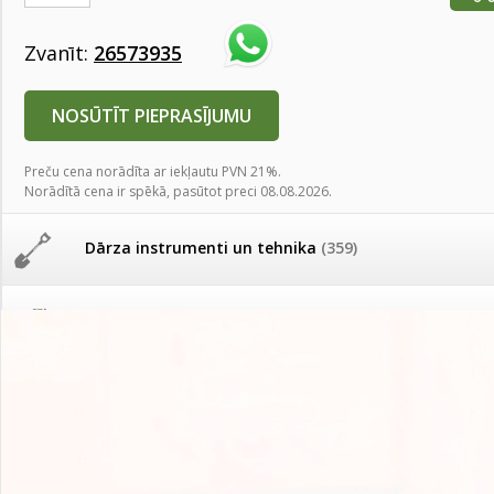
AKCIJAS komplekts - 
Augu laistīšana
(505)
MID MOWER + piekab
Zvanīt:
26573935
Pievienojies braucienam uz
Turkmenistānu!
IRRITEC Pilienlaistīš
Augu smidzinātāji
(40)
NOSŪTĪT PIEPRASĪJUMU
Tomātu sēklu katalogs
Preču cena norādīta ar iekļautu PVN 21%.
Pārklāji, plēves
(173)
Norādītā cena ir spēkā, pasūtot preci 08.08.2026.
Tomātu diena
Dārza instrumenti un tehnika
(359)
Tagad Vitrol GB arī 20kg
iepakojumā!
Deratizācija, dezinsekcija
(95)
Tomātu diena 21.augustā
Dezinfekcija, tīrīšana, mazgāšana
(29)
Ievešanas atļaujas 2025
Dažādi
(75)
Visas datu drošības lapas (DDL)
vienuviet