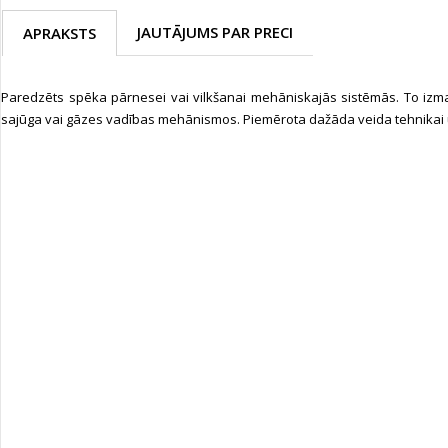
JAUTĀJUMS PAR PRECI
APRAKSTS
Paredzēts spēka pārnesei vai vilkšanai mehāniskajās sistēmās. To izm
sajūga vai gāzes vadības mehānismos. Piemērota dažāda veida tehnikai u