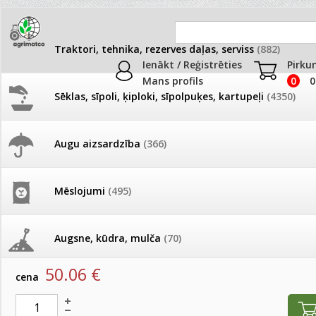
Traktori, tehnika, rezerves daļas, serviss
(882)
Ienākt / Reģistrēties
Pirku
Mans profils
0
0
Sēklas, sīpoli, ķiploki, sīpolpuķes, kartupeļi
(4350)
JAUNUMI
AKCIJAS
Augu aizsardzība
(366)
Rezerves daļas
Pašlasīšanas vietu katalogs
AKCIJAS komplekts - 
frēze + mulčieris + p
Produkti
»
Traktori, tehnika, rezerves daļas, serviss
»
Rezerves
Mēslojumi
(495)
26.05. Vebinārs - Kā ierobežot
gliemežus piemājas dārzā un
AKCIJAS komplekts - S
Trose
pilsētvidē?
frontālais iekrāvējs +
mulčieris + piekabe
Augsne, kūdra, mulča
(70)
artikuls:
54295209
Darba laiks Līgo svētkos
50.06
€
AKCIJAS komplekts - 
cena
Podi un kasetes
(646)
frēze + mulčieris
Ūdens piemērotības noteikšana
smidzinājumu veikšanai