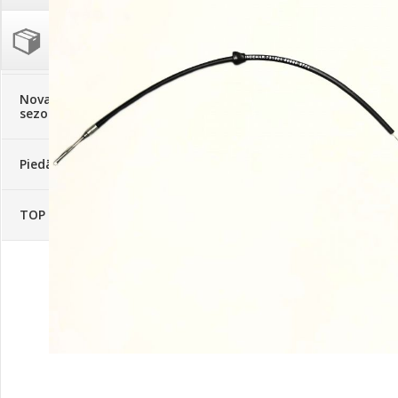
Palīglīdzekļi augu audzēšanai
(72)
Klientu Diena
Novatec - izcils mēslošanai arī
sezonas otrajā pusē!
Piedāvājums ābeļdārziem
TOP piemājas dārzam 2024