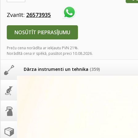
AKCIJAS komplekts - 
Augu laistīšana
(505)
MID MOWER + piekab
Zvanīt:
26573935
Pievienojies braucienam uz
Turkmenistānu!
IRRITEC Pilienlaistīš
Augu smidzinātāji
(40)
NOSŪTĪT PIEPRASĪJUMU
Tomātu sēklu katalogs
Preču cena norādīta ar iekļautu PVN 21%.
Pārklāji, plēves
(173)
Norādītā cena ir spēkā, pasūtot preci 10.08.2026.
Tomātu diena
Dārza instrumenti un tehnika
(359)
Tagad Vitrol GB arī 20kg
iepakojumā!
Deratizācija, dezinsekcija
(95)
Tomātu diena 21.augustā
Dezinfekcija, tīrīšana, mazgāšana
(29)
Ievešanas atļaujas 2025
Dažādi
(75)
Visas datu drošības lapas (DDL)
vienuviet