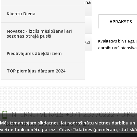
Dezinfekcija, tīrīšana, mazgāšana
(29)
Klientu Diena
APRAKSTS
Dažādi
(75)
Novatec - izcils mēslošanai arī
sezonas otrajā pusē!
Kvalitatīvs blīvslēgs
Palīglīdzekļi augu audzēšanai
(72)
darbību arī intensīv
Piedāvājums ābeļdārziem
TOP piemājas dārzam 2024
INTERNETVEIKALS +371 23770222 / BIRO
Mēs izmantojam sīkdatnes, lai nodrošinātu vietnes darbību un uz
lietošanas noteikumi un privātuma politika
vietne funkcionētu pareizi. Citas sīkdatnes (piemēram, statiskā