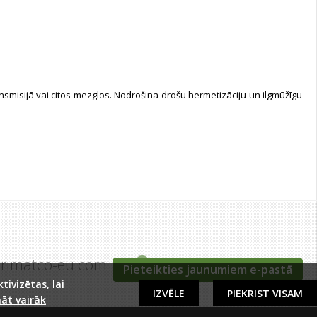
ansmisijā vai citos mezglos. Nodrošina drošu hermetizāciju un ilgmūžīgu
grimatco-eu.com
Tīraines iela 5c, Rīga
Pieteikties jaunumiem e-pastā
ivizētas, lai
IZVĒLE
PIEKRIST VISAM
āt vairāk