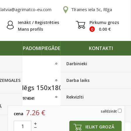
.latvia@agrimatco-eu.com
Tīraines iela 5c, Rīga
Ienākt / Reģistrēties
Pirkumu grozs
Mans profils
0
0.00
€
PADOMI
PIEGĀDE
KONTAKTI
Darbinieki
 ZEMGALES
Darba laiks
Blīvslēgs 150x180x15
Rekvizīti
artikuls:
974041
Ir noliktavā, < 10 gab.
Ā
7.26
€
salīdzināt
cena
Piegādes grafiki
IELIKT GROZĀ