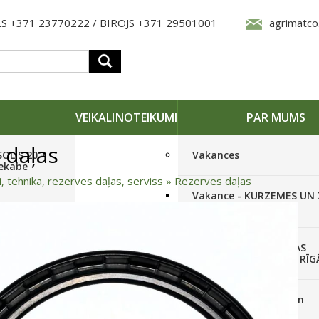
S +371 23770222 / BIROJS +371 29501001
agrimatco
VEIKALI
NOTEIKUMI
PAR MUMS
 daļas
SOLIS 20 +
Vakances
iekabe
i, tehnika, rezerves daļas, serviss
»
Rezerves daļas
Vakance - KURZEMES UN
OLIS 26(6+2) +
REĢIONĀLO PĀRSTĀVI
 frēze +
Vakance - NOLIKTAVAS
STRĀDNIEKU VEIKALĀ RĪG
SOLIS 26 HST +
Pieteikties jaunumiem