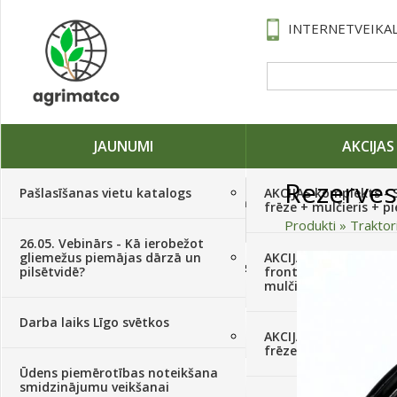
INTERNETVEIKAL
JAUNUMI
AKCIJAS
Rezerves
Pašlasīšanas vietu katalogs
AKCIJAS komplekts - 
Traktori, tehnika, rezerves daļas,
frēze + mulčieris + p
serviss
(882)
Produkti
»
Traktor
26.05. Vebinārs - Kā ierobežot
gliemežus piemājas dārzā un
AKCIJAS komplekts - S
Sēklas, sīpoli, ķiploki, sīpolpuķes,
pilsētvidē?
frontālais iekrāvējs +
kartupeļi
(4350)
mulčieris + piekabe
Darba laiks Līgo svētkos
Augu aizsardzība
(366)
AKCIJAS komplekts - 
frēze + mulčieris
Ūdens piemērotības noteikšana
Mēslojumi
(495)
smidzinājumu veikšanai