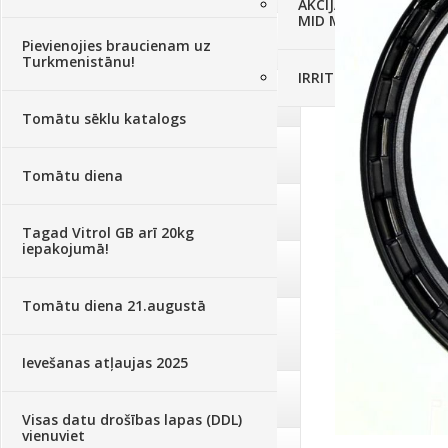
AKCIJAS komplekts - 
MID MOWER + piekab
Augsne, kūdra, mulča
(70)
Pievienojies braucienam uz
Turkmenistānu!
IRRITEC Pilienlaistīš
Podi un kasetes
(646)
Tomātu sēklu katalogs
Augu laistīšana
(505)
Tomātu diena
Augu smidzinātāji
(40)
Tagad Vitrol GB arī 20kg
iepakojumā!
Pārklāji, plēves
(173)
Tomātu diena 21.augustā
Dārza instrumenti un tehnika
(359)
Ievešanas atļaujas 2025
Deratizācija, dezinsekcija
(95)
Visas datu drošības lapas (DDL)
vienuviet