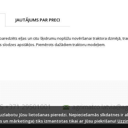
JAUTĀJUMS PAR PRECI
, paredzēts eļļas un citu šķidrumu noplūžu novēršanai traktora dzinējā, tr
as slodzes apstākļos. Piemērots dažādiem traktoru modeļiem.
JS +371 29501001
agrimatco.latvia@a
labotu Jūsu lietošanas pieredzi. Nepieciešamās sīkdatnes ir akt
s un mārketinga) tiks izmantotas tikai ar Jūsu piekrišanu!
Uzzin