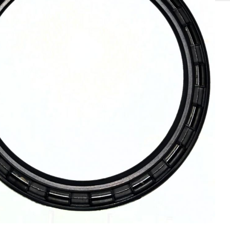
SOLIS 26 HST +
e
anas komplekti