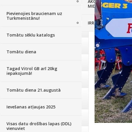
AKCIJAS komplekts - 
MID MOWER + piekab
Augsne, kūdra, mulča
(70)
Pievienojies braucienam uz
Turkmenistānu!
IRRITEC Pilienlaistīš
Podi un kasetes
(646)
Tomātu sēklu katalogs
Augu laistīšana
(505)
Tomātu diena
Augu smidzinātāji
(40)
Tagad Vitrol GB arī 20kg
iepakojumā!
Pārklāji, plēves
(173)
Tomātu diena 21.augustā
Dārza instrumenti un tehnika
(359)
Ievešanas atļaujas 2025
Deratizācija, dezinsekcija
(95)
Visas datu drošības lapas (DDL)
vienuviet