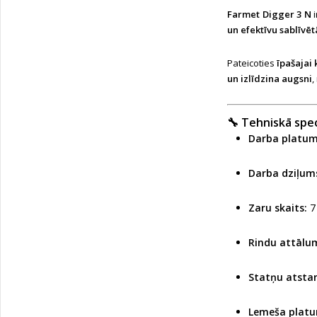
Farmet Digger 3 N
i
un efektīvu sablīvē
Pateicoties
īpašajai 
un izlīdzina augsni
,
🔧
Tehniskā spec
Darba platum
Darba dziļum
Zaru skaits:
7
Rindu attālu
Statņu atstar
Lemeša platu