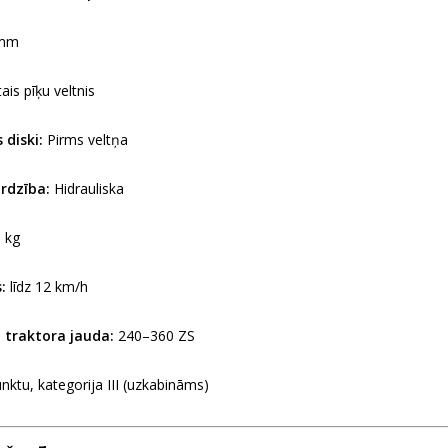
mm
is pīķu veltnis
 diski:
Pirms veltņa
rdzība:
Hidrauliska
 kg
:
līdz 12 km/h
 traktora jauda:
240–360 ZS
nktu, kategorija III (uzkabināms)