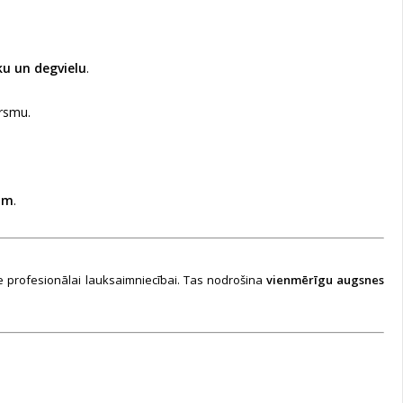
ku un degvielu
.
rsmu.
am
.
le profesionālai lauksaimniecībai. Tas nodrošina
vienmērīgu augsnes