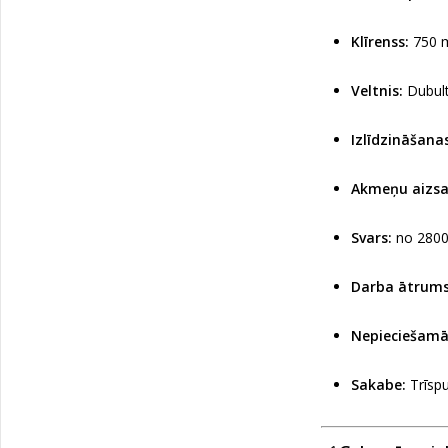
Klīrenss:
750 
Veltnis:
Dubulta
Izlīdzināšanas
Akmeņu aizsa
Svars:
no 2800
Darba ātrums
Nepieciešamā
Sakabe:
Trīspu