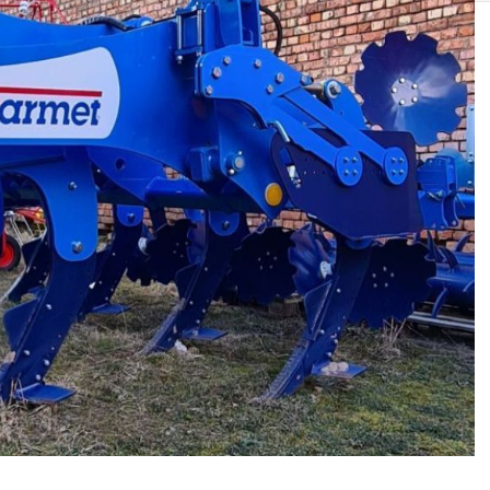
SOLIS 26 HST +
e
anas komplekti