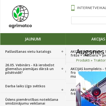
INTERNETVEIKAL
JAUNUMI
AKCIJAS
Augsnes 
Pašlasīšanas vietu katalogs
AKCIJAS komplekts - 
Traktori, tehnika, rezerves daļas,
frēze + mulčieris + p
serviss
(882)
Produkti
»
Traktor
26.05. Vebinārs - Kā ierobežot
gliemežus piemājas dārzā un
AKCIJAS komplekts - S
Sēklas, sīpoli, ķiploki, sīpolpuķes,
pilsētvidē?
frontālais iekrāvējs +
kartupeļi
(4350)
mulčieris + piekabe
Darba laiks Līgo svētkos
Augu aizsardzība
(366)
AKCIJAS komplekts - 
frēze + mulčieris
Ūdens piemērotības noteikšana
Mēslojumi
(495)
smidzinājumu veikšanai