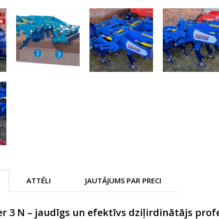
ATTĒLI
JAUTĀJUMS PAR PRECI
r 3 N – jaudīgs un efektīvs dziļirdinātājs pro