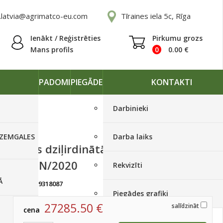
.latvia@agrimatco-eu.com
Tīraines iela 5c, Rīga
Ienākt / Reģistrēties
Pirkumu grozs
Mans profils
0
0.00
€
PADOMI
PIEGĀDE
KONTAKTI
Darbinieki
 ZEMGALES
Darba laiks
Jauns dziļirdinātājs DIGGER
DIG3N/2020
Rekvizīti
Ā
artikuls:
9318087
Ir noliktavā, < 10 gab.
Piegādes grafiki
27285.50
€
salīdzināt
cena