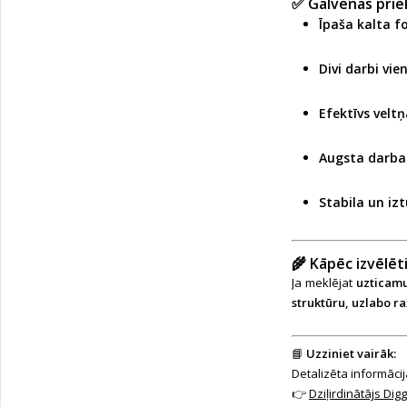
✅
Galvenās prie
Īpaša kalta 
Divi darbi vie
Efektīvs veltņ
Augsta darba 
Stabila un iz
🌾
Kāpēc izvēlēt
Ja meklējat
uzticamu
struktūru, uzlabo ra
📘
Uzziniet vairāk:
Detalizēta informāci
👉
Dziļirdinātājs Dig