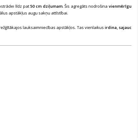
pstrādei līdz pat
50 cm dziļumam
. Šis agregāts nodrošina
vienmērīgu
eālus apstākļus augu sakņu attīstībai.
sarežģītākajos lauksaimniecības apstākļos. Tas vienlaikus
irdina, sajauc