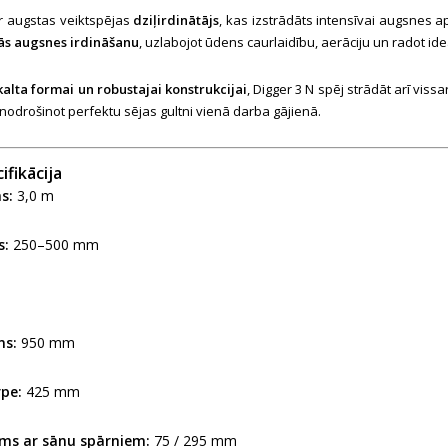
r augstas veiktspējas
dziļirdinātājs
, kas izstrādāts intensīvai augsnes a
tās augsnes irdināšanu
, uzlabojot ūdens caurlaidību, aerāciju un radot id
kalta formai un robustajai konstrukcijai
, Digger 3 N spēj strādāt arī vis
 nodrošinot perfektu sējas gultni vienā darba gājienā.
ifikācija
s:
3,0 m
s:
250–500 mm
ms:
950 mm
pe:
425 mm
ms ar sānu spārniem:
75 / 295 mm