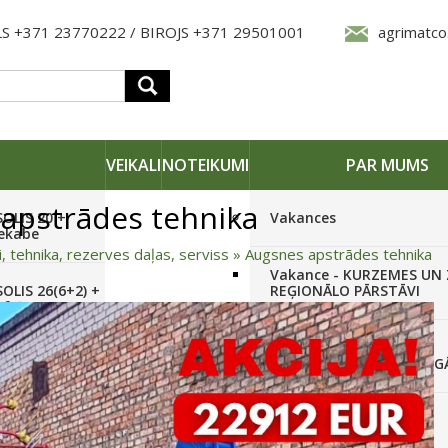
S +371 23770222 / BIROJS +371 29501001
agrimatco
VEIKALI
NOTEIKUMI
PAR MUMS
apstrādes tehnika
SOLIS 20 +
Vakances
iekabe
i, tehnika, rezerves daļas, serviss
»
Augsnes apstrādes tehnika
Vakance - KURZEMES UN
OLIS 26(6+2) +
REĢIONĀLO PĀRSTĀVI
 frēze +
Vakance - NOLIKTAVAS
STRĀDNIEKU VEIKALĀ RĪG
SOLIS 26 HST +
Pieteikties jaunumiem