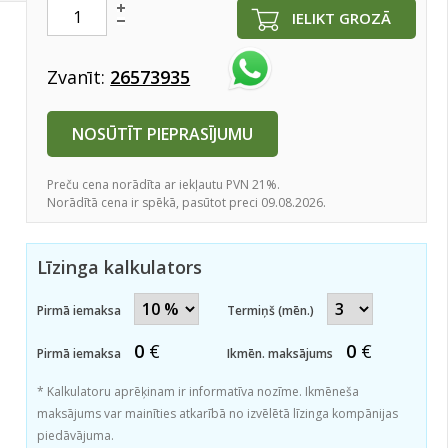
IELIKT GROZĀ
Zvanīt:
26573935
NOSŪTĪT PIEPRASĪJUMU
Preču cena norādīta ar iekļautu PVN 21%.
Norādītā cena ir spēkā, pasūtot preci 09.08.2026.
Līzinga kalkulators
Pirmā iemaksa
Termiņš (mēn.)
0
€
0
€
Pirmā iemaksa
Ikmēn. maksājums
* Kalkulatoru aprēķinam ir informatīva nozīme. Ikmēneša
maksājums var mainīties atkarībā no izvēlētā līzinga kompānijas
piedāvājuma.