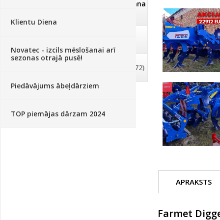
Dezinfekcija, tīrīšana, mazgāšana
(29)
Klientu Diena
Dažādi
(75)
Novatec - izcils mēslošanai arī
sezonas otrajā pusē!
Palīglīdzekļi augu audzēšanai
(72)
Piedāvājums ābeļdārziem
TOP piemājas dārzam 2024
APRAKSTS
Farmet Digge