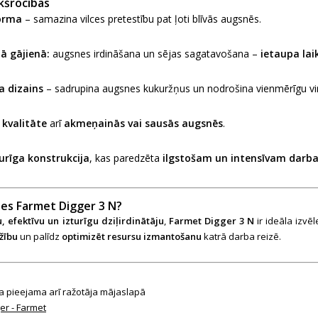
kšrocības
forma
– samazina vilces pretestību pat ļoti blīvās augsnēs.
nā gājienā:
augsnes irdināšana un sējas sagatavošana –
ietaupa lai
a dizains
– sadrupina augsnes kukuržņus un nodrošina vienmērīgu vi
kvalitāte
arī
akmeņainās vai sausās augsnēs
.
turīga konstrukcija
, kas paredzēta
ilgstošam un intensīvam darb
ies Farmet Digger 3 N?
, efektīvu un izturīgu dziļirdinātāju
,
Farmet Digger 3 N
ir ideāla izvē
žību
un palīdz
optimizēt resursu izmantošanu
katrā darba reizē.
ja pieejama arī ražotāja mājaslapā
ger - Farmet