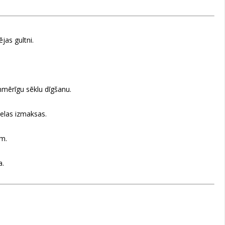
ējas gultni.
nmērīgu sēklu dīgšanu.
elas izmaksas.
am.
a.