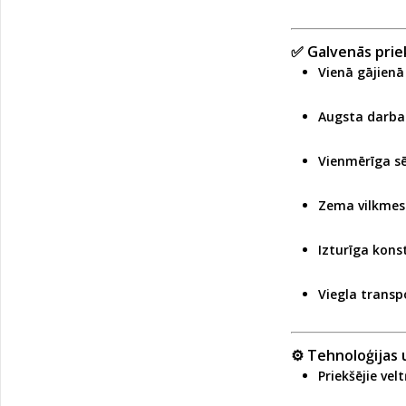
✅
Galvenās prie
Vienā gājienā
Augsta darba 
Vienmērīga sē
Zema vilkmes 
Izturīga konst
Viegla transp
⚙️
Tehnoloģijas 
Priekšējie velt