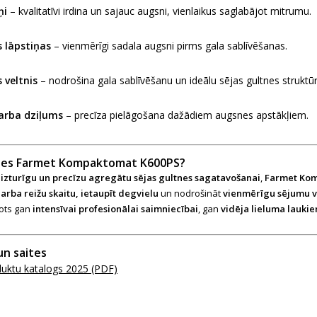
ņi
– kvalitatīvi irdina un sajauc augsni, vienlaikus saglabājot mitrumu.
s lāpstiņas
– vienmērīgi sadala augsni pirms gala sablīvēšanas.
 veltnis
– nodrošina gala sablīvēšanu un ideālu sējas gultnes struktūr
arba dziļums
– precīza pielāgošana dažādiem augsnes apstākļiem.
ties Farmet Kompaktomat K600PS?
, izturīgu un precīzu agregātu sējas gultnes sagatavošanai
,
Farmet Ko
rba reižu skaitu, ietaupīt degvielu
un nodrošināt
vienmērīgu sējumu v
rots gan
intensīvai profesionālai saimniecībai
, gan
vidēja lieluma lauki
un saites
uktu katalogs 2025 (PDF)