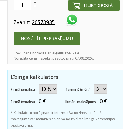
IELIKT GROZĀ
Zvanīt:
26573935
NOSŪTĪT PIEPRASĪJUMU
Preču cena norādīta ar iekļautu PVN 21%.
Norādītā cena ir spēkā, pasūtot preci 07.08.2026.
Līzinga kalkulators
Pirmā iemaksa
Termiņš (mēn.)
0
€
0
€
Pirmā iemaksa
Ikmēn. maksājums
* Kalkulatoru aprēķinam ir informatīva nozīme. Ikmēneša
maksājums var mainīties atkarībā no izvēlētā līzinga kompānijas
piedāvājuma.