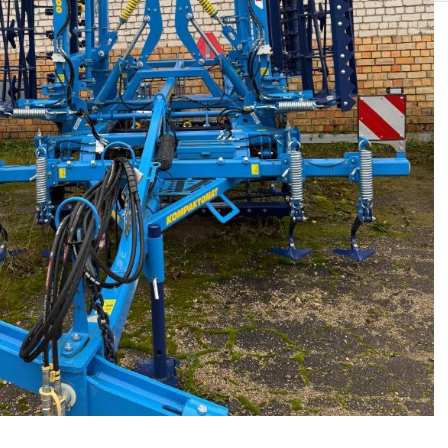
SOLIS 26 HST +
e
anas komplekti