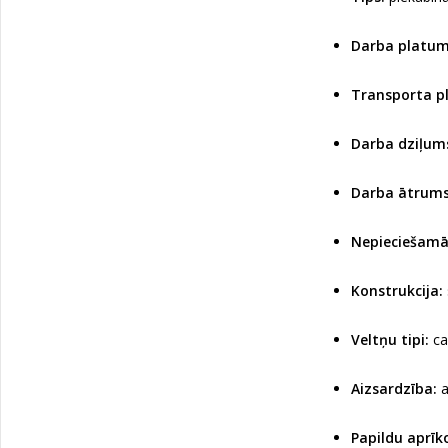
Darba platum
Transporta p
Darba dziļum
Darba ātrums
Nepieciešamā
Konstrukcija:
Veltņu tipi:
cau
Aizsardzība:
a
Papildu aprīk