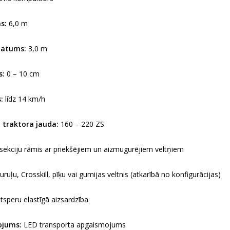
s:
6,0 m
latums:
3,0 m
s:
0 – 10 cm
:
līdz 14 km/h
 traktora jauda:
160 – 220 ZS
sekciju rāmis ar priekšējiem un aizmugurējiem veltņiem
ruļu, Crosskill, pīķu vai gumijas veltnis (atkarībā no konfigurācijas)
tsperu elastīgā aizsardzība
ojums:
LED transporta apgaismojums