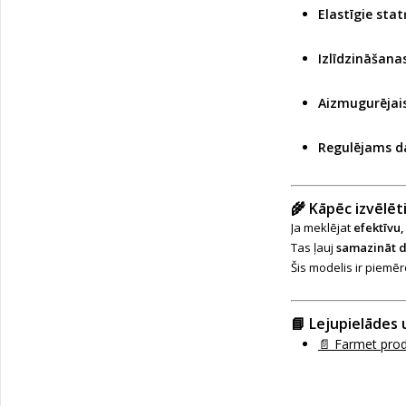
Elastīgie stat
Izlīdzināšana
Aizmugurējais
Regulējams d
🌾
Kāpēc izvēlē
Ja meklējat
efektīvu
Tas ļauj
samazināt da
Šis modelis ir piemē
📘
Lejupielādes 
📄 Farmet prod