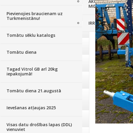
AKCIJAS komplekts - 
MID MOWER + piekab
Augsne, kūdra, mulča
(70)
Pievienojies braucienam uz
Turkmenistānu!
IRRITEC Pilienlaistīš
Podi un kasetes
(646)
Tomātu sēklu katalogs
Augu laistīšana
(505)
Tomātu diena
Augu smidzinātāji
(40)
Tagad Vitrol GB arī 20kg
iepakojumā!
Pārklāji, plēves
(173)
Tomātu diena 21.augustā
Dārza instrumenti un tehnika
(359)
Ievešanas atļaujas 2025
Deratizācija, dezinsekcija
(95)
Visas datu drošības lapas (DDL)
vienuviet