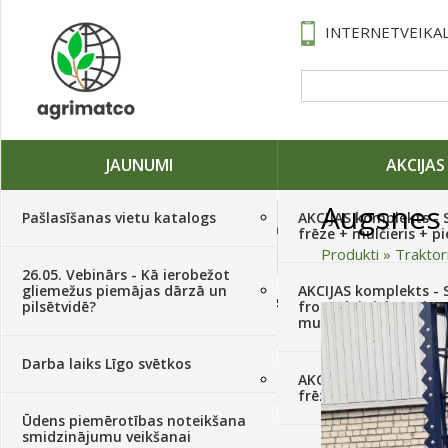
INTERNETVEIKAL
JAUNUMI
AKCIJAS
Augsnes 
Pašlasīšanas vietu katalogs
AKCIJAS komplekts - 
Traktori, tehnika, rezerves daļas,
frēze + mulčieris + p
serviss
(882)
Produkti
»
Traktor
26.05. Vebinārs - Kā ierobežot
gliemežus piemājas dārzā un
AKCIJAS komplekts - S
Sēklas, sīpoli, ķiploki, sīpolpuķes,
pilsētvidē?
frontālais iekrāvējs +
kartupeļi
(4350)
mulčieris + piekabe
Darba laiks Līgo svētkos
Augu aizsardzība
(366)
AKCIJAS komplekts - 
frēze + mulčieris
Ūdens piemērotības noteikšana
Mēslojumi
(495)
smidzinājumu veikšanai