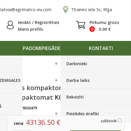
.latvia@agrimatco-eu.com
Tīraines iela 5c, Rīga
Ienākt / Reģistrēties
Pirkumu grozs
Mans profils
0
0.00
€
PADOMI
PIEGĀDE
KONTAKTI
Darbinieki
 ZEMGALES
Darba laiks
Jauns kompaktors Farmet
Kompaktomat K600PS
Rekvizīti
Ā
artikuls:
9333479
Ir noliktavā, < 10 gab.
Piegādes grafiki
43136.50
€
salīdzināt
cena