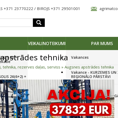
S +371 23770222 / BIROJS +371 29501001
agrimatco
VEIKALI
NOTEIKUMI
PAR MUMS
apstrādes tehnika
SOLIS 20 +
Vakances
iekabe
i, tehnika, rezerves daļas, serviss
»
Augsnes apstrādes tehnika
Vakance - KURZEMES UN
OLIS 26(6+2) +
REĢIONĀLO PĀRSTĀVI
 frēze +
Vakance - NOLIKTAVAS
STRĀDNIEKU VEIKALĀ RĪG
SOLIS 26 HST +
Pieteikties jaunumiem