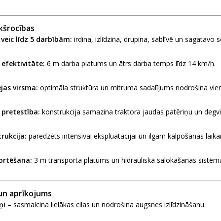
kšrocības
 veic līdz 5 darbībām:
irdina, izlīdzina, drupina, sablīvē un sagatavo s
efektivitāte:
6 m darba platums un ātrs darba temps līdz 14 km/h.
jas virsma:
optimāla struktūra un mitruma sadalījums nodrošina vie
pretestība:
konstrukcija samazina traktora jaudas patēriņu un degvi
rukcija:
paredzēts intensīvai ekspluatācijai un ilgam kalpošanas laik
ortēšana:
3 m transporta platums un hidrauliskā salokāšanas sistēm
un aprīkojums
ņi
– sasmalcina lielākas cilas un nodrošina augsnes izlīdzināšanu.