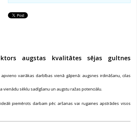
ors augstas kvalitātes sējas gultnes
s apvieno vairākas darbības vienā gājienā: augsnes irdināšanu, cilas
na vienādu sēklu sadīgšanu un augstu ražas potenciālu.
 ideāli piemērots darbam pēc aršanas vai rugaines apstrādes visos