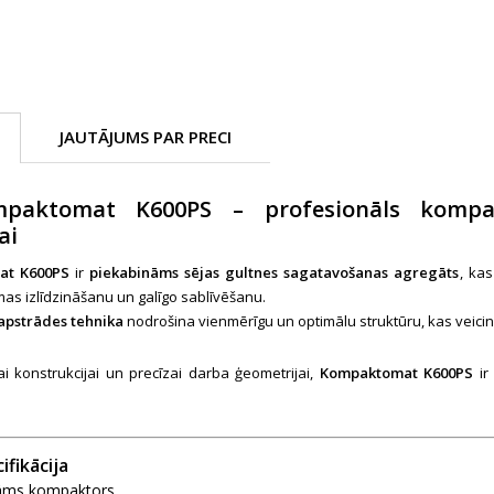
JAUTĀJUMS PAR PRECI
paktomat K600PS – profesionāls kompakt
ai
at K600PS
ir
piekabināms sējas gultnes sagatavošanas agregāts
, ka
as izlīdzināšanu un galīgo sablīvēšanu.
apstrādes tehnika
nodrošina vienmērīgu un optimālu struktūru, kas veici
ai konstrukcijai un precīzai darba ģeometrijai,
Kompaktomat K600PS
ir
ifikācija
āms kompaktors