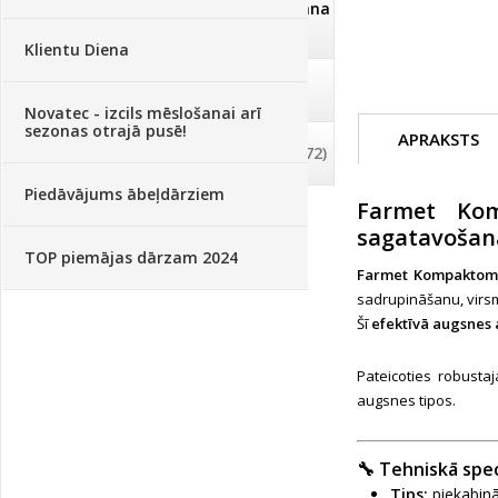
Dezinfekcija, tīrīšana, mazgāšana
(29)
Klientu Diena
Dažādi
(75)
Novatec - izcils mēslošanai arī
sezonas otrajā pusē!
APRAKSTS
Palīglīdzekļi augu audzēšanai
(72)
Piedāvājums ābeļdārziem
Farmet Kom
sagatavošan
TOP piemājas dārzam 2024
Farmet Kompaktom
sadrupināšanu, virsm
Šī
efektīvā augsnes 
Pateicoties robustaj
augsnes tipos.
🔧
Tehniskā spec
Tips:
piekabin