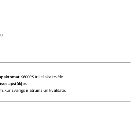
u.
mpaktomat K600PS
ir lieliska izvēle.
isos apstākļos
.
em
, kur svarīgs ir ātrums un kvalitāte.