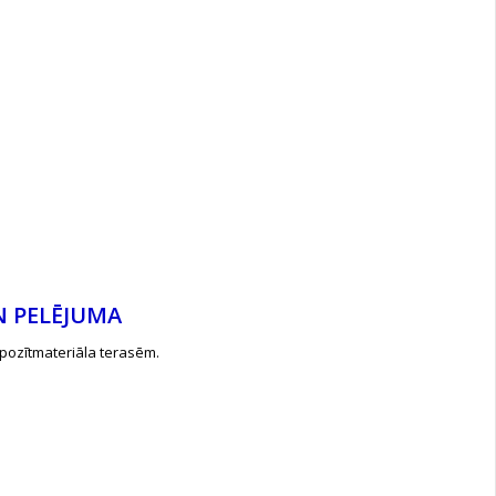
N PELĒJUMA
mpozītmateriāla terasēm.