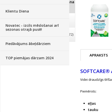
Dezinfekcija, tīrīšana, mazgāšana
(29)
Klientu Diena
Dažādi
(75)
Novatec - izcils mēslošanai arī
sezonas otrajā pusē!
Palīglīdzekļi augu audzēšanai
(72)
Piedāvājums ābeļdārziem
APRAKSTS
TOP piemājas dārzam 2024
SOFTCARE® 
Videi draudzīgs tīrī
Piemērots:
eļļas
tauku