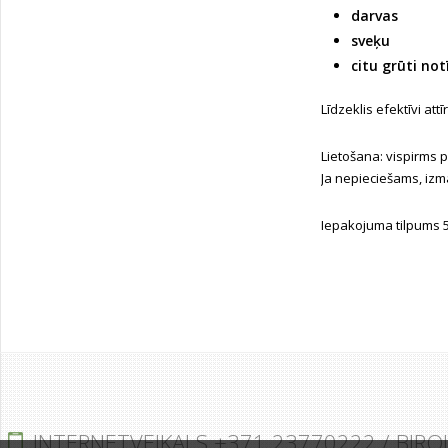
darvas
sveķu
citu grūti no
Līdzeklis efektīvi at
Lietošana: vispirms p
Ja nepieciešams, izma
Iepakojuma tilpums 
INTERNETVEIKALS +371 23770222 / BIRO