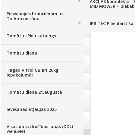
AKCIJAS komplekts - 
MID MOWER + piekab
Augsne, kūdra, mulča
(70)
Pievienojies braucienam uz
Turkmenistānu!
IRRITEC Pilienlaistīš
Podi un kasetes
(646)
Tomātu sēklu katalogs
Augu laistīšana
(505)
Tomātu diena
Augu smidzinātāji
(40)
Tagad Vitrol GB arī 20kg
iepakojumā!
Pārklāji, plēves
(173)
Tomātu diena 21.augustā
Dārza instrumenti un tehnika
(359)
Ievešanas atļaujas 2025
Deratizācija, dezinsekcija
(95)
Visas datu drošības lapas (DDL)
vienuviet