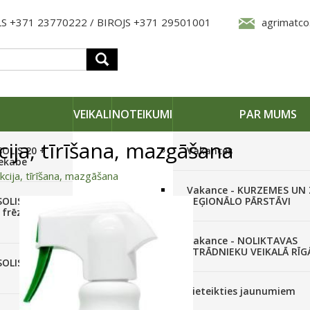
S +371 23770222 / BIROJS +371 29501001
agrimatco
VEIKALI
NOTEIKUMI
PAR MUMS
ija, tīrīšana, mazgāšana
SOLIS 20 +
Vakances
iekabe
kcija, tīrīšana, mazgāšana
Vakance - KURZEMES UN
OLIS 26(6+2) +
REĢIONĀLO PĀRSTĀVI
 frēze +
Vakance - NOLIKTAVAS
STRĀDNIEKU VEIKALĀ RĪG
SOLIS 26 HST +
Pieteikties jaunumiem