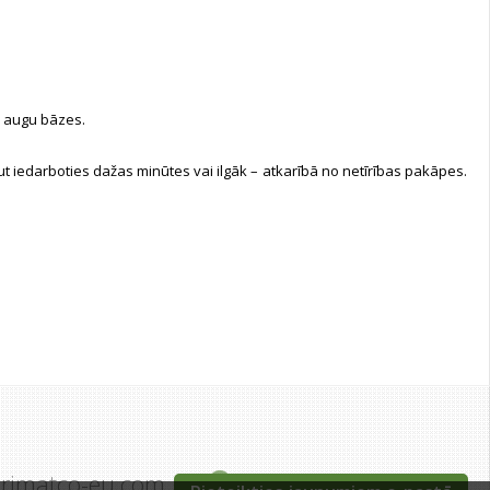
uz augu bāzes.
aut iedarboties dažas minūtes vai ilgāk – atkarībā no netīrības pakāpes.
grimatco-eu.com
Tīraines iela 5c, Rīga