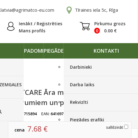
.latvia@agrimatco-eu.com
Tīraines iela 5c, Rīga
Ienākt / Reģistrēties
Pirkumu grozs
Mans profils
0
0.00
€
PADOMI
PIEGĀDE
KONTAKTI
Darbinieki
 ZEMGALES
Darba laiks
SOFTCARE Āra mēbeļu attīrīšanai no
netīrumiem un pelējuma 0.5L
Rekvizīti
Ā
artikuls:
715894
EAN:
6416977715894
Izpārdots
Piegādes grafiki
7.68
€
salīdzināt
cena