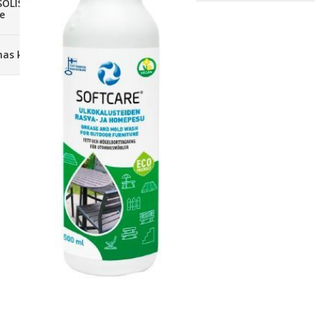
SOLIS 26 HST +
e
anas komplekti