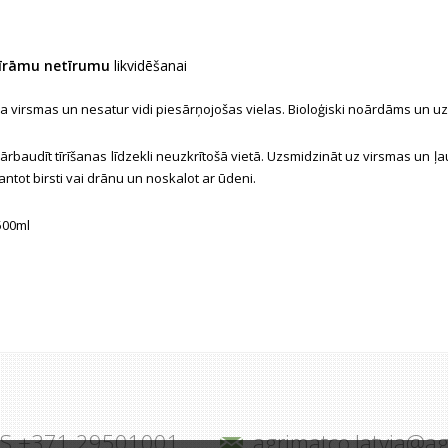
tīrāmu netīrumu
likvidēšanai
tīra virsmas un nesatur vidi piesārņojošas vielas. Bioloģiski noārdāms un 
ārbaudīt tīrīšanas līdzekli neuzkrītošā vietā. Uzsmidzināt uz virsmas un ļ
ntot birsti vai drānu un noskalot ar ūdeni.
500ml
JS +371 29501001
agrimatco.latvia@a