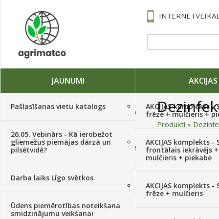
INTERNETVEIKAL
JAUNUMI
AKCIJAS
Dezinfekc
Pašlasīšanas vietu katalogs
AKCIJAS komplekts - 
Traktori, tehnika, rezerves daļas,
frēze + mulčieris + p
serviss
(882)
Produkti
»
Dezinfe
26.05. Vebinārs - Kā ierobežot
gliemežus piemājas dārzā un
AKCIJAS komplekts - S
Sēklas, sīpoli, ķiploki, sīpolpuķes,
pilsētvidē?
frontālais iekrāvējs +
kartupeļi
(4350)
mulčieris + piekabe
Darba laiks Līgo svētkos
Augu aizsardzība
(366)
AKCIJAS komplekts - 
frēze + mulčieris
Ūdens piemērotības noteikšana
Mēslojumi
(495)
smidzinājumu veikšanai