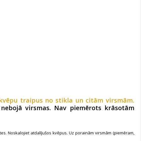
kvēpu traipus no stikla un citām virsmām
.
i nebojā virsmas. Nav piemērots krāsotām
nūtes. Noskalojiet atdalījušos kvēpus. Uz porainām virsmām (piemēram,