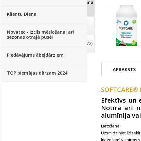
Dezinfekcija, tīrīšana, mazgāšana
(29)
Klientu Diena
Dažādi
(75)
Novatec - izcils mēslošanai arī
sezonas otrajā pusē!
Palīglīdzekļi augu audzēšanai
(72)
Piedāvājums ābeļdārziem
APRAKSTS
TOP piemājas dārzam 2024
SOFTCARE® K
Efektīvs un 
Notīra arī 
alumīnija va
Lietošana:
Uzsmidziniet līdzekl
ķieģeļiem) vispirms s