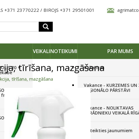
S +371 23770222 / BIROJS +371 29501001
agrimatco
VEIKALI
NOTEIKUMI
PAR MUMS
ija, tīrīšana, mazgāšana
SOLIS 20 +
Vakances
iekabe
kcija, tīrīšana, mazgāšana
Vakance - KURZEMES UN
OLIS 26(6+2) +
REĢIONĀLO PĀRSTĀVI
 frēze +
Vakance - NOLIKTAVAS
STRĀDNIEKU VEIKALĀ RĪG
SOLIS 26 HST +
Pieteikties jaunumiem