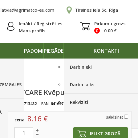
.latvia@agrimatco-eu.com
Tīraines iela 5c, Rīga
Ienākt / Reģistrēties
Pirkumu grozs
Mans profils
0
0.00
€
PADOMI
PIEGĀDE
KONTAKTI
Darbinieki
 ZEMGALES
Darba laiks
SOFTCARE Kvēpu tīrītājs 0,5L
Rekvizīti
artikuls:
713432
EAN:
6416977713432
Ir noliktavā, < 10 gab.
Ā
8.16
€
salīdzināt
cena
Piegādes grafiki
IELIKT GROZĀ