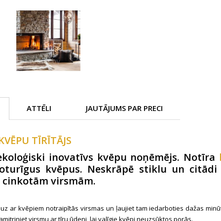
ATTĒLI
JAUTĀJUMS PAR PRECI
VĒPU TĪRĪTĀJS
ekoloģiski inovatīvs kvēpu noņēmējs. Notīra
noturīgus kvēpus. Neskrāpē stiklu un citād
i cinkotām virsmām.
i uz ar kvēpiem notraipītās virsmas un ļaujiet tam iedarboties dažas mi
amitriniet virsmu ar tīru ūdeni, lai vaļīgie kvēpi neuzsūktos porās.