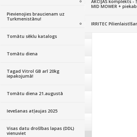
AKCIJAS komplekts - 
MID MOWER + piekab
Augsne, kūdra, mulča
(70)
Pievienojies braucienam uz
Turkmenistānu!
IRRITEC Pilienlaistīš
Podi un kasetes
(646)
Tomātu sēklu katalogs
Augu laistīšana
(505)
Tomātu diena
Augu smidzinātāji
(40)
Tagad Vitrol GB arī 20kg
iepakojumā!
Pārklāji, plēves
(173)
Tomātu diena 21.augustā
Dārza instrumenti un tehnika
(359)
Ievešanas atļaujas 2025
Deratizācija, dezinsekcija
(95)
Visas datu drošības lapas (DDL)
vienuviet