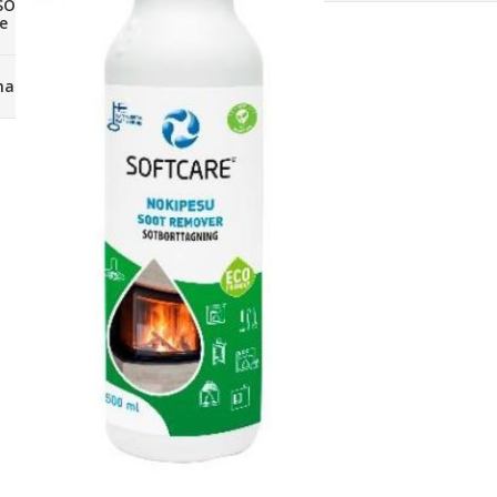
SOLIS 26 HST +
e
anas komplekti