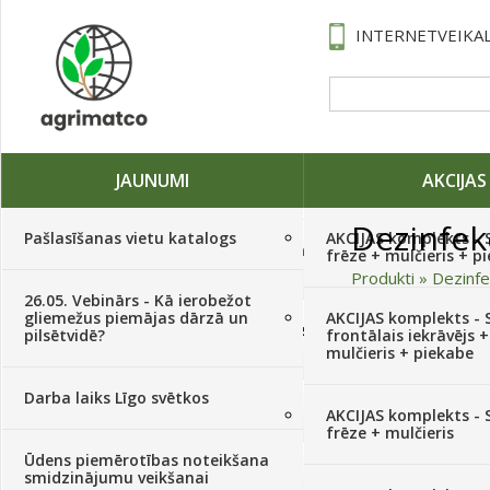
INTERNETVEIKAL
JAUNUMI
AKCIJAS
Dezinfekc
Pašlasīšanas vietu katalogs
AKCIJAS komplekts - 
Traktori, tehnika, rezerves daļas,
frēze + mulčieris + p
serviss
(882)
Produkti
»
Dezinfe
26.05. Vebinārs - Kā ierobežot
gliemežus piemājas dārzā un
AKCIJAS komplekts - S
Sēklas, sīpoli, ķiploki, sīpolpuķes,
pilsētvidē?
frontālais iekrāvējs +
kartupeļi
(4350)
mulčieris + piekabe
Darba laiks Līgo svētkos
Augu aizsardzība
(366)
AKCIJAS komplekts - 
frēze + mulčieris
Ūdens piemērotības noteikšana
Mēslojumi
(495)
smidzinājumu veikšanai