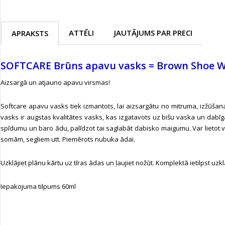
ATTĒLI
JAUTĀJUMS PAR PRECI
APRAKSTS
SOFTCARE Brūns apavu vasks = Brown Shoe 
Aizsargā un atjauno apavu virsmas!
Softcare apavu vasks tiek izmantots, lai aizsargātu no mitruma, izžūša
vasks ir augstas kvalitātes vasks, kas izgatavots uz bišu vaska un dabīgā
spīdumu un baro ādu, palīdzot tai saglabāt dabisko maigumu. Var lietot 
somām, segliem utt. Piemērots nubuka ādai.
Uzklājiet plānu kārtu uz tīras ādas un ļaujiet nožūt. Komplektā ietilpst uzk
Iepakojuma tilpums 60ml