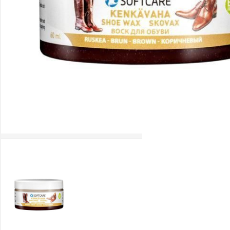
Palīglīdzekļi augu audzēšanai
(72)
Klientu Diena
Novatec - izcils mēslošanai arī
sezonas otrajā pusē!
Piedāvājums ābeļdārziem
TOP piemājas dārzam 2024