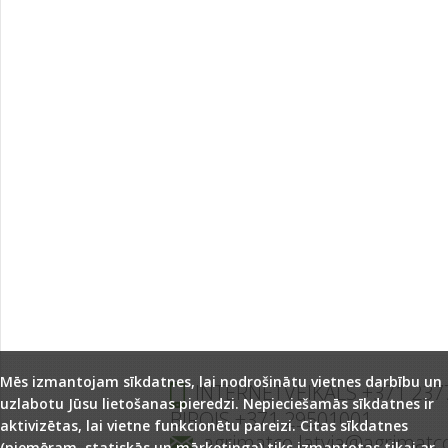
Mēs izmantojam sīkdatnes, lai nodrošinātu vietnes darbību un
INTERNETVEIKALS +371 237
uzlabotu Jūsu lietošanas pieredzi. Nepieciešamās sīkdatnes ir
BIROJS +371 29501001
aktivizētas, lai vietne funkcionētu pareizi. Citas sīkdatnes
agrimatco.latvia@agrimatc
(piemēram, statiskās un mārketinga) tiks izmantotas tikai ar