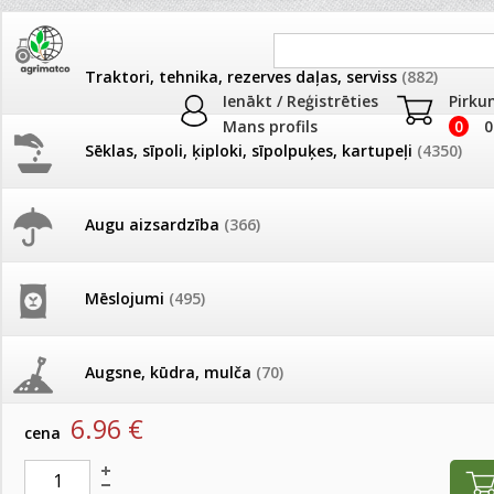
Traktori, tehnika, rezerves daļas, serviss
(882)
Ienākt / Reģistrēties
Pirku
Mans profils
0
0
Sēklas, sīpoli, ķiploki, sīpolpuķes, kartupeļi
(4350)
JAUNUMI
AKCIJAS
Augu aizsardzība
(366)
Dezinfekcija, tīrīšana, mazgāša
Pašlasīšanas vietu katalogs
AKCIJAS komplekts - 
frēze + mulčieris + p
Produkti
»
Dezinfekcija, tīrīšana, mazgāšana
Mēslojumi
(495)
26.05. Vebinārs - Kā ierobežot
gliemežus piemājas dārzā un
AKCIJAS komplekts - S
SOFTCARE Brūns apavu vasks 60ml
pilsētvidē?
frontālais iekrāvējs +
mulčieris + piekabe
Augsne, kūdra, mulča
(70)
artikuls:
716136
EAN:
6416977716136
Darba laiks Līgo svētkos
6.96
€
AKCIJAS komplekts - 
cena
Podi un kasetes
(646)
frēze + mulčieris
Ūdens piemērotības noteikšana
smidzinājumu veikšanai