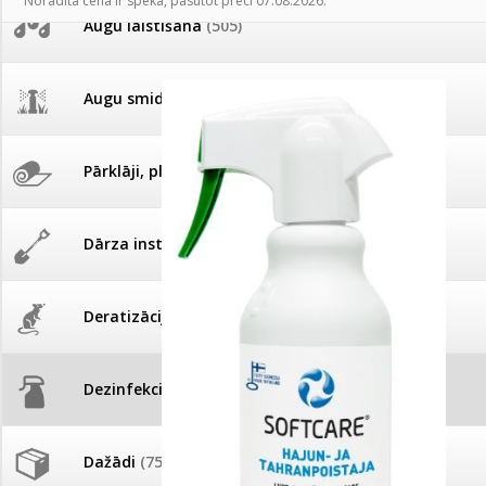
Norādītā cena ir spēkā, pasūtot preci 07.08.2026.
AKCIJAS komplekts - 
Augu laistīšana
(505)
MID MOWER + piekab
Pievienojies braucienam uz
Turkmenistānu!
IRRITEC Pilienlaistīš
Augu smidzinātāji
(40)
Tomātu sēklu katalogs
Pārklāji, plēves
(173)
Tomātu diena
Dārza instrumenti un tehnika
(359)
Tagad Vitrol GB arī 20kg
iepakojumā!
Deratizācija, dezinsekcija
(95)
Tomātu diena 21.augustā
Dezinfekcija, tīrīšana, mazgāšana
(29)
Ievešanas atļaujas 2025
Dažādi
(75)
Visas datu drošības lapas (DDL)
vienuviet