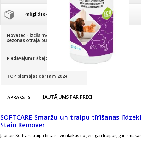
Palīglīdzekļi augu audzēšanai
(72)
Klientu Diena
Novatec - izcils mēslošanai arī
sezonas otrajā pusē!
Piedāvājums ābeļdārziem
TOP piemājas dārzam 2024
JAUTĀJUMS PAR PRECI
APRAKSTS
SOFTCARE Smaržu un traipu tīrīšanas līdzek
Stain Remover
Jaunais Softcare traipu tīrītājs - vienlaikus noņem gan traipus, gan smakas