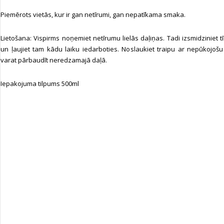
Piemērots vietās, kur ir gan netīrumi, gan nepatīkama smaka.
Lietošana: Vispirms noņemiet netīrumu lielās daļiņas. Tadi izsmidziniet tī
un ļaujiet tam kādu laiku iedarboties. Noslaukiet traipu ar nepūkojoš
varat pārbaudīt neredzamajā daļā.
Iepakojuma tilpums 500ml