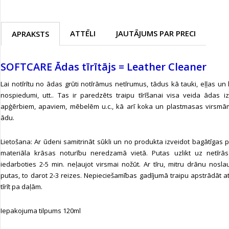
ATTĒLI
JAUTĀJUMS PAR PRECI
APRAKSTS
SOFTCARE Ādas tīrītājs = Leather Cleaner
Lai notīrītu no ādas grūti notīrāmus netīrumus, tādus kā tauki, eļļas un
nospiedumi, utt.. Tas ir paredzēts traipu tīrīšanai visa veida ādas 
apģērbiem, apaviem, mēbelēm u.c., kā arī koka un plastmasas virsm
ādu.
Lietošana: Ar ūdeni samitrināt sūkli un no produkta izveidot bagātīgas 
materiāla krāsas noturību neredzamā vietā. Putas uzlikt uz netīrās 
iedarboties 2-5 min. neļaujot virsmai nožūt. Ar tīru, mitru drānu noslau
putas, to darot 2-3 reizes. Nepieciešamības gadījumā traipu apstrādāt at
tīrīt pa daļām.
Iepakojuma tilpums 120ml