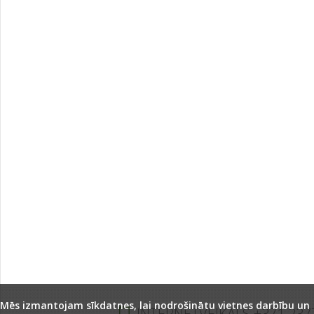
Mēs izmantojam sīkdatnes, lai nodrošinātu vietnes darbību un
INTERNETVEIKALS +371 237