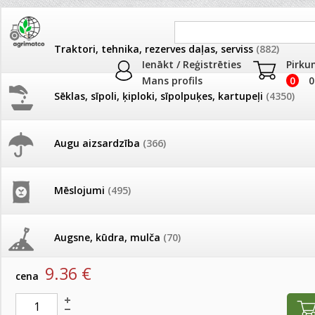
Traktori, tehnika, rezerves daļas, serviss
(882)
Ienākt / Reģistrēties
Pirku
Mans profils
0
0
Sēklas, sīpoli, ķiploki, sīpolpuķes, kartupeļi
(4350)
JAUNUMI
AKCIJAS
Augu aizsardzība
(366)
Dezinfekcija, tīrīšana, mazgāša
Pašlasīšanas vietu katalogs
AKCIJAS komplekts - 
frēze + mulčieris + p
Produkti
»
Dezinfekcija, tīrīšana, mazgāšana
Mēslojumi
(495)
26.05. Vebinārs - Kā ierobežot
gliemežus piemājas dārzā un
AKCIJAS komplekts - S
SOFTCARE Ādas tīrītājs 120ml
pilsētvidē?
frontālais iekrāvējs +
mulčieris + piekabe
Augsne, kūdra, mulča
(70)
artikuls:
712480
EAN:
6416977712480
Darba laiks Līgo svētkos
9.36
€
AKCIJAS komplekts - 
cena
Podi un kasetes
(646)
frēze + mulčieris
Ūdens piemērotības noteikšana
smidzinājumu veikšanai