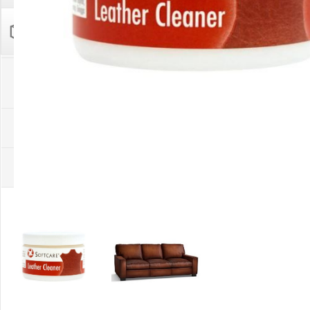
Palīglīdzekļi augu audzēšanai
(72)
Klientu Diena
Novatec - izcils mēslošanai arī
sezonas otrajā pusē!
Piedāvājums ābeļdārziem
TOP piemājas dārzam 2024