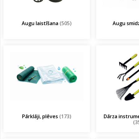
Augu laistīšana
(505)
Augu smidz
Pārklāji, plēves
(173)
Dārza instrum
(3