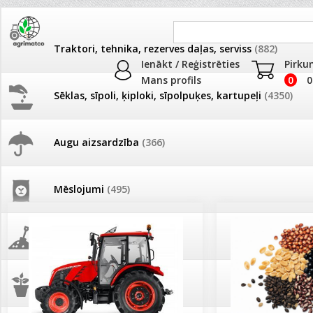
Traktori, tehnika, rezerves daļas, serviss
(882)
Ienākt / Reģistrēties
Pirku
Mans profils
0
0
Sēklas, sīpoli, ķiploki, sīpolpuķes, kartupeļi
(4350)
JAUNUMI
AKCIJAS
Augu aizsardzība
(366)
Pašlasīšanas vietu katalogs
AKCIJAS komplekts - 
frēze + mulčieris + p
Mēslojumi
(495)
26.05. Vebinārs - Kā ierobežot
gliemežus piemājas dārzā un
AKCIJAS komplekts - S
pilsētvidē?
frontālais iekrāvējs +
mulčieris + piekabe
Augsne, kūdra, mulča
(70)
Darba laiks Līgo svētkos
AKCIJAS komplekts - 
Podi un kasetes
(646)
frēze + mulčieris
Ūdens piemērotības noteikšana
smidzinājumu veikšanai