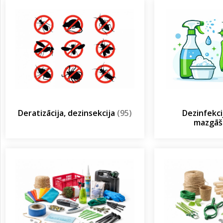
Deratizācija, dezinsekcija
(95)
Dezinfekcij
mazgā