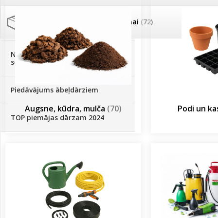
Palīglīdzekļi augu audzēšanai
(72)
Klientu Diena
Novatec - izcils mēslošanai arī
sezonas otrajā pusē!
Piedāvājums ābeļdārziem
Augsne, kūdra, mulča
(70)
Podi un k
TOP piemājas dārzam 2024