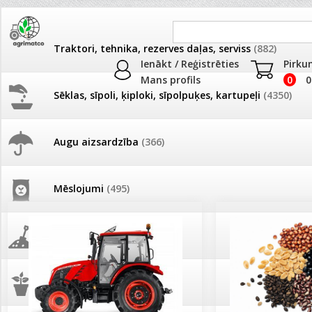
Traktori, tehnika, rezerves daļas, serviss
(882)
Ienākt / Reģistrēties
Pirku
Mans profils
0
0
Sēklas, sīpoli, ķiploki, sīpolpuķes, kartupeļi
(4350)
JAUNUMI
AKCIJAS
Augu aizsardzība
(366)
Pašlasīšanas vietu katalogs
AKCIJAS komplekts - 
frēze + mulčieris + p
Mēslojumi
(495)
26.05. Vebinārs - Kā ierobežot
gliemežus piemājas dārzā un
AKCIJAS komplekts - S
pilsētvidē?
frontālais iekrāvējs +
mulčieris + piekabe
Augsne, kūdra, mulča
(70)
Darba laiks Līgo svētkos
AKCIJAS komplekts - 
Podi un kasetes
(646)
frēze + mulčieris
Ūdens piemērotības noteikšana
smidzinājumu veikšanai