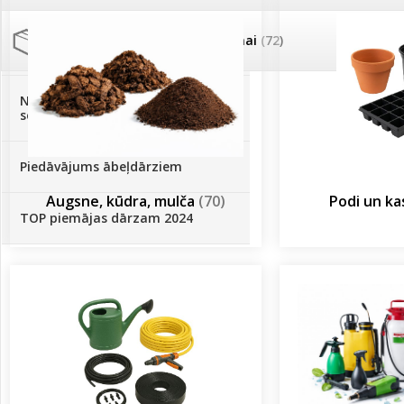
Palīglīdzekļi augu audzēšanai
(72)
Klientu Diena
Novatec - izcils mēslošanai arī
sezonas otrajā pusē!
Piedāvājums ābeļdārziem
Augsne, kūdra, mulča
(70)
Podi un k
TOP piemājas dārzam 2024