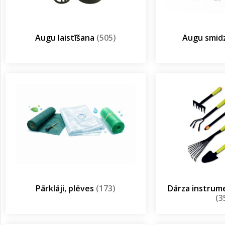
Augu laistīšana
(505)
Augu smidz
Pārklāji, plēves
(173)
Dārza instrum
(3