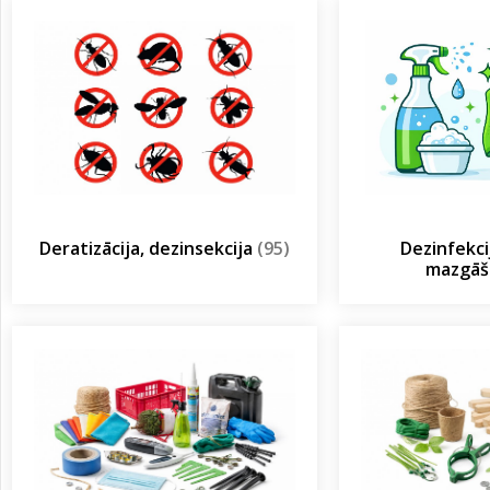
Deratizācija, dezinsekcija
(95)
Dezinfekcij
mazgā