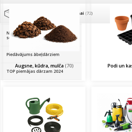
Palīglīdzekļi augu audzēšanai
(72)
Klientu Diena
Novatec - izcils mēslošanai arī
sezonas otrajā pusē!
Piedāvājums ābeļdārziem
Augsne, kūdra, mulča
(70)
Podi un k
TOP piemājas dārzam 2024