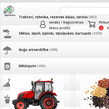
Traktori, tehnika, rezerves daļas, serviss
(882)
Ienākt / Reģistrēties
Pirku
Mans profils
0
0
Sēklas, sīpoli, ķiploki, sīpolpuķes, kartupeļi
(4350)
JAUNUMI
AKCIJAS
Augu aizsardzība
(366)
Pašlasīšanas vietu katalogs
AKCIJAS komplekts - 
frēze + mulčieris + p
Mēslojumi
(495)
26.05. Vebinārs - Kā ierobežot
gliemežus piemājas dārzā un
AKCIJAS komplekts - S
pilsētvidē?
frontālais iekrāvējs +
mulčieris + piekabe
Augsne, kūdra, mulča
(70)
Darba laiks Līgo svētkos
AKCIJAS komplekts - 
Podi un kasetes
(646)
frēze + mulčieris
Ūdens piemērotības noteikšana
smidzinājumu veikšanai