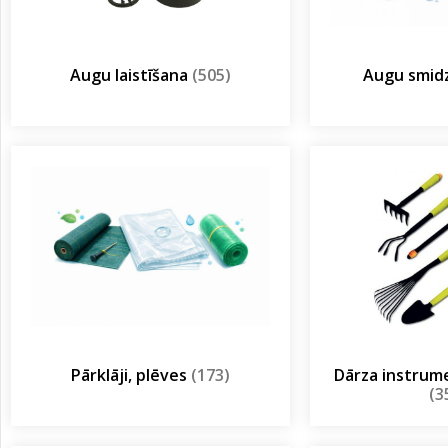
Augu laistīšana
(505)
Augu smidz
Pārklāji, plēves
(173)
Dārza instrum
(3