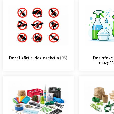
Deratizācija, dezinsekcija
(95)
Dezinfekcij
mazgā