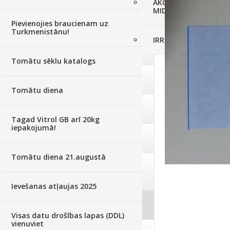
AKCIJAS komplekts - 
MID MOWER + piekab
Augsne, kūdra, mulča
(70)
Pievienojies braucienam uz
Turkmenistānu!
IRRITEC Pilienlaistīš
Podi un kasetes
(646)
Tomātu sēklu katalogs
Augu laistīšana
(505)
Tomātu diena
Augu smidzinātāji
(40)
Tagad Vitrol GB arī 20kg
iepakojumā!
Pārklāji, plēves
(173)
Tomātu diena 21.augustā
Dārza instrumenti un tehnika
(359)
Ievešanas atļaujas 2025
Deratizācija, dezinsekcija
(95)
Visas datu drošības lapas (DDL)
vienuviet