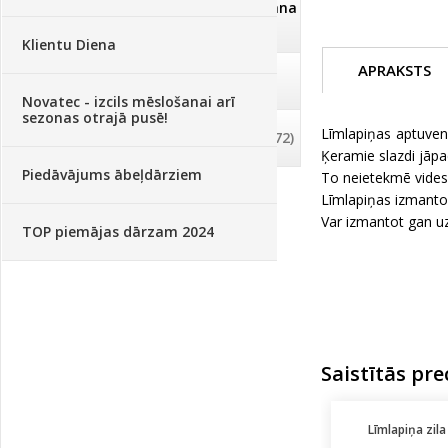
Dezinfekcija, tīrīšana, mazgāšana
(29)
Klientu Diena
APRAKSTS
Dažādi
(75)
Novatec - izcils mēslošanai arī
sezonas otrajā pusē!
Līmlapiņas aptuven
Palīglīdzekļi augu audzēšanai
(72)
Ķeramie slazdi jāpa
Piedāvājums ābeļdārziem
To neietekmē vides a
Līmlapiņas izmanto 
Var izmantot gan uz
TOP piemājas dārzam 2024
Saistītās pre
Līmlapiņa zila