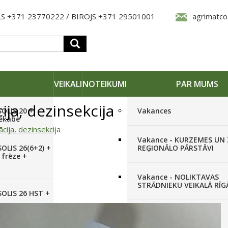
S +371 23770222 / BIROJS +371 29501001
agrimatco
VEIKALI
NOTEIKUMI
PAR MUMS
ija, dezinsekcija
SOLIS 20 +
Vakances
iekabe
cija, dezinsekcija
Vakance - KURZEMES UN
OLIS 26(6+2) +
REĢIONĀLO PĀRSTĀVI
 frēze +
Vakance - NOLIKTAVAS
STRĀDNIEKU VEIKALĀ RĪG
SOLIS 26 HST +
Pieteikties jaunumiem