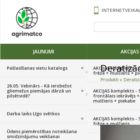
INTERNETVEIKAL
JAUNUMI
AKCIJAS
Deratizāc
Pašlasīšanas vietu katalogs
AKCIJAS komplekts - 
Traktori, tehnika, rezerves daļas,
frēze + mulčieris + p
serviss
(882)
Produkti
»
Deratizā
26.05. Vebinārs - Kā ierobežot
gliemežus piemājas dārzā un
AKCIJAS komplekts - S
Sēklas, sīpoli, ķiploki, sīpolpuķes,
pilsētvidē?
frontālais iekrāvējs +
kartupeļi
(4350)
mulčieris + piekabe
Darba laiks Līgo svētkos
Augu aizsardzība
(366)
AKCIJAS komplekts - 
frēze + mulčieris
Ūdens piemērotības noteikšana
Mēslojumi
(495)
smidzinājumu veikšanai