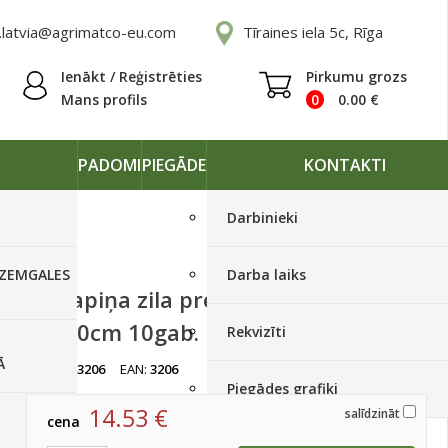
.latvia@agrimatco-eu.com
Tīraines iela 5c, Rīga
Ienākt / Reģistrēties
Pirkumu grozs
Mans profils
0
0.00
€
PADOMI
PIEGĀDE
KONTAKTI
Darbinieki
 ZEMGALES
Darba laiks
Līmlapiņa zila pret kukaiņiem
25x40cm 10gab.
Rekvizīti
Ā
artikuls:
3206
EAN:
3206
Ir noliktavā
Piegādes grafiki
14.53
€
salīdzināt
cena