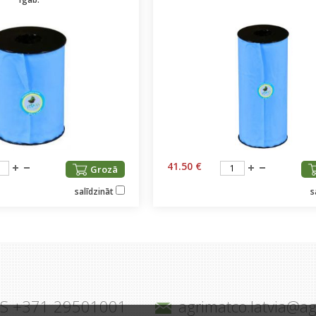
41.50 €
Grozā
salīdzināt
s
JS +371 29501001
agrimatco.latvia@a