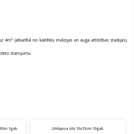
2
 uz 4m
(atkarībā no kaitēkļu invāzijas un auga attīstības stadijas).
ioleto starojumu.
x100m 1gab.
Līmlapiņa zila 10x25cm 10gab.