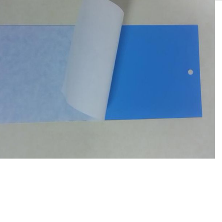
SOLIS 26 HST +
e
anas komplekti