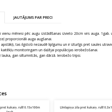
JAUTĀJUMS PAR PRECI
i vienu mēnesi pēc augu izstādīšanas izvieto 20cm virs auga. 1gab.
ceļ proporcionāli auga augšanai.
pstākļi, tas ilgstoši nezaudē lipīgumu un ir izturīgs pret saules utrav
kaitēkļu monitoringam un daļējai populācijas ierobežošanai.
 lauka, gan siltumnīcās, gan dārzā. Ierobežo tripsi.
ces
 pret kukaiņ. rullī 0.15x100m
Līmlapiņa zila pret kukaiņ. rullī 0.3
1gab.