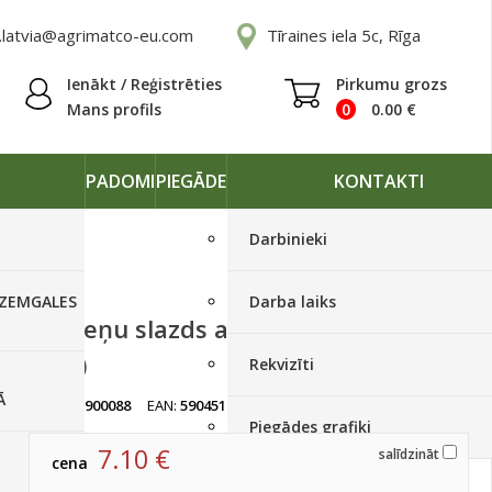
.latvia@agrimatco-eu.com
Tīraines iela 5c, Rīga
Ienākt / Reģistrēties
Pirkumu grozs
Mans profils
0
0.00
€
PADOMI
PIEGĀDE
KONTAKTI
Darbinieki
 ZEMGALES
Darba laiks
Lapseņu slazds ar šķidrumu Bros
(088)
Rekvizīti
Ā
artikuls:
900088
EAN:
5904517063709
Izpārdots
Piegādes grafiki
7.10
€
salīdzināt
cena