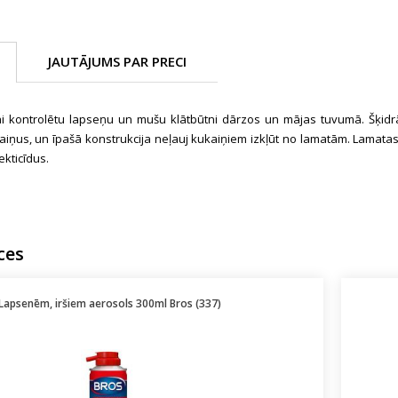
JAUTĀJUMS PAR PRECI
lai kontrolētu lapseņu un mušu klātbūtni dārzos un mājas tuvumā. Šķi
ukaiņus, un īpašā konstrukcija neļauj kukaiņiem izkļūt no lamatām. Lamata
ekticīdus.
ces
Lapsenēm, iršiem aerosols 300ml Bros (337)