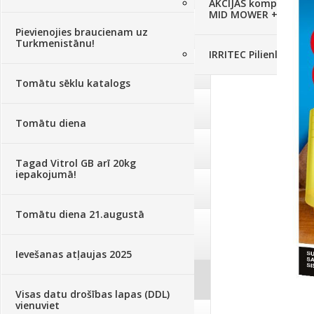
AKCIJAS komplekts - 
MID MOWER + piekab
Augsne, kūdra, mulča
(70)
Pievienojies braucienam uz
Turkmenistānu!
IRRITEC Pilienlaistīš
Podi un kasetes
(646)
Tomātu sēklu katalogs
Augu laistīšana
(505)
Tomātu diena
Augu smidzinātāji
(40)
Tagad Vitrol GB arī 20kg
iepakojumā!
Pārklāji, plēves
(173)
Tomātu diena 21.augustā
Dārza instrumenti un tehnika
(359)
Ievešanas atļaujas 2025
Deratizācija, dezinsekcija
(95)
Visas datu drošības lapas (DDL)
vienuviet