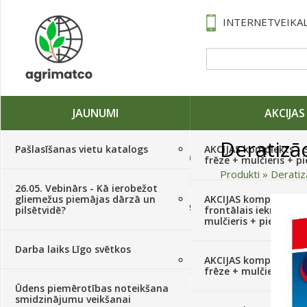
INTERNETVEIKAL
JAUNUMI
AKCIJAS
Deratizāc
Pašlasīšanas vietu katalogs
AKCIJAS komplekts - 
Traktori, tehnika, rezerves daļas,
frēze + mulčieris + p
serviss
(882)
Produkti
»
Deratizā
26.05. Vebinārs - Kā ierobežot
gliemežus piemājas dārzā un
AKCIJAS komplekts - S
Sēklas, sīpoli, ķiploki, sīpolpuķes,
pilsētvidē?
frontālais iekrāvējs +
kartupeļi
(4350)
mulčieris + piekabe
Darba laiks Līgo svētkos
Augu aizsardzība
(366)
AKCIJAS komplekts - 
frēze + mulčieris
Ūdens piemērotības noteikšana
Mēslojumi
(495)
smidzinājumu veikšanai