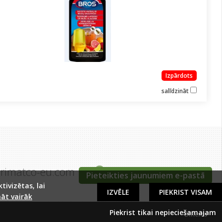
Izpārdots
salīdzināt
grimatco-eu.com
Tīraines iela 5c, Rīga
Pieteikties jaunumiem e-pastā
ivizētas, lai
IZVĒLE
PIEKRIST VISAM
āt vairāk
Piekrist tikai nepieciešamajam
DIRcms