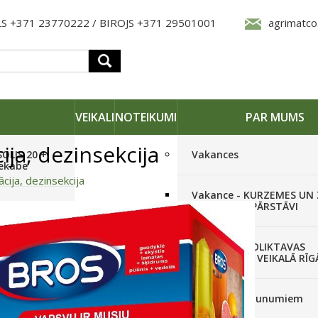
S +371 23770222 / BIROJS +371 29501001
agrimatco
VEIKALI
NOTEIKUMI
PAR MUMS
ija, dezinsekcija
SOLIS 20 +
Vakances
iekabe
cija, dezinsekcija
Vakance - KURZEMES UN
OLIS 26(6+2) +
REĢIONĀLO PĀRSTĀVI
 frēze +
Vakance - NOLIKTAVAS
STRĀDNIEKU VEIKALĀ RĪG
SOLIS 26 HST +
Pieteikties jaunumiem