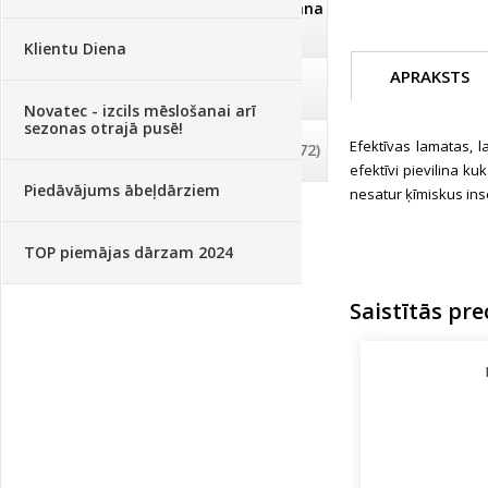
Dezinfekcija, tīrīšana, mazgāšana
(29)
Klientu Diena
APRAKSTS
Dažādi
(75)
Novatec - izcils mēslošanai arī
sezonas otrajā pusē!
Efektīvas lamatas, 
Palīglīdzekļi augu audzēšanai
(72)
efektīvi pievilina k
Piedāvājums ābeļdārziem
nesatur ķīmiskus ins
TOP piemājas dārzam 2024
Saistītās pre