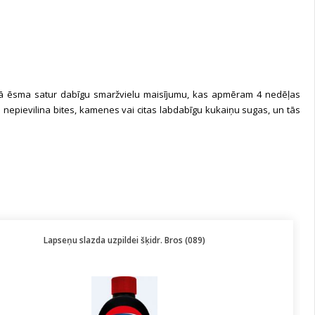
drā ēsma satur dabīgu smaržvielu maisījumu, kas apmēram 4 nedēļas
s nepievilina bites, kamenes vai citas labdabīgu kukaiņu sugas, un tās
Lapseņu slazda uzpildei šķidr. Bros (089)