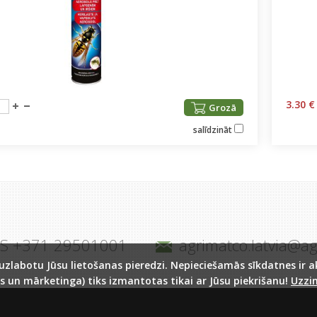
3.30 €
Grozā
salīdzināt
JS +371 29501001
agrimatco.latvia@a
labotu Jūsu lietošanas pieredzi. Nepieciešamās sīkdatnes ir akt
s un mārketinga) tiks izmantotas tikai ar Jūsu piekrišanu!
Uzzin