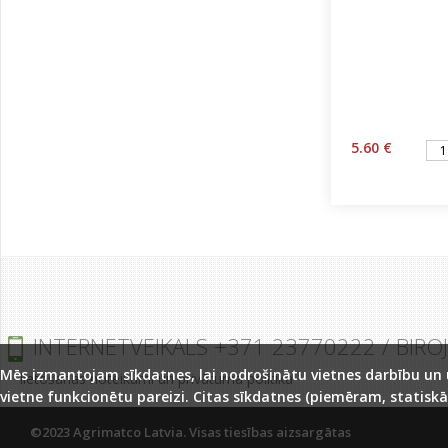
5.60 €
INTERNETVEIKALS +371 23770222 / BIRO
Mēs izmantojam sīkdatnes, lai nodrošinātu vietnes darbību un uz
lietošanas noteikumi un privātuma politika
vietne funkcionētu pareizi. Citas sīkdatnes (piemēram, statiskā
©2023 Agrimatco Latvia. Visas tiesības aizsargātas