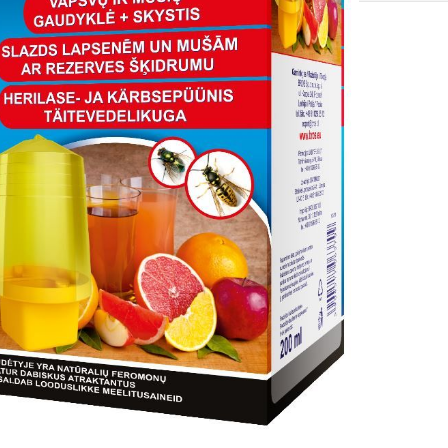
SOLIS 26 HST +
e
anas komplekti