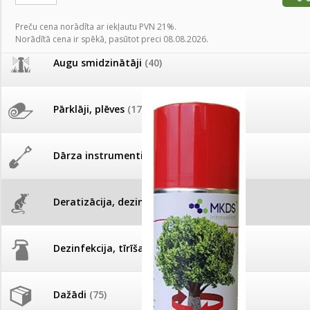
AKCIJAS komplekts - 
Augu laistīšana
(505)
MID MOWER + piekab
Preču cena norādīta ar iekļautu PVN 21%.
Pievienojies braucienam uz
Norādītā cena ir spēkā, pasūtot preci 08.08.2026.
Turkmenistānu!
IRRITEC Pilienlaistīš
Augu smidzinātāji
(40)
Tomātu sēklu katalogs
Pārklāji, plēves
(173)
Tomātu diena
Dārza instrumenti un tehnika
(359)
Tagad Vitrol GB arī 20kg
iepakojumā!
Deratizācija, dezinsekcija
(95)
Tomātu diena 21.augustā
Dezinfekcija, tīrīšana, mazgāšana
(29)
Ievešanas atļaujas 2025
Dažādi
(75)
Visas datu drošības lapas (DDL)
vienuviet