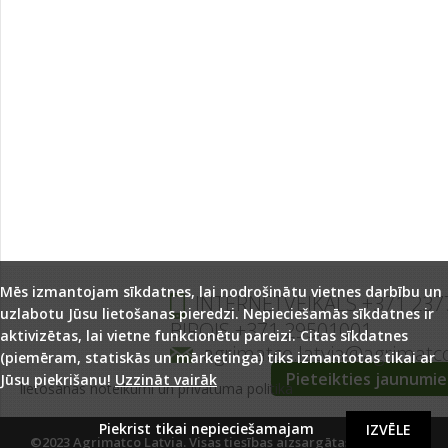
Mēs izmantojam sīkdatnes, lai nodrošinātu vietnes darbību un
INTERNETVEIKALS +371 237
uzlabotu Jūsu lietošanas pieredzi. Nepieciešamās sīkdatnes ir
BIROJS +371 29501001
aktivizētas, lai vietne funkcionētu pareizi. Citas sīkdatnes
agrimatco.latvia@agrimatc
(piemēram, statiskās un mārketinga) tiks izmantotas tikai ar
Pieteikties jaunumi
Jūsu piekrišanu!
Uzzināt vairāk
lietošanas noteikumi un privātuma politika
Piekrist tikai nepieciešamajam
IZVĒLE
©2023 Agrimatco Latvia. Visas tiesības aizsargātas