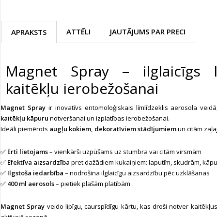
ATTĒLI
JAUTĀJUMS PAR PRECI
APRAKSTS
Magnet Spray – ilglaicīgs lī
kaitēkļu ierobežošanai
Magnet Spray
ir inovatīvs entomoloģiskais līmlīdzeklis aerosola veid
kaitēkļu kāpuru
notveršanai un izplatības ierobežošanai.
Ideāli piemērots
augļu kokiem, dekoratīviem stādījumiem
un citām zaļ
✅
Ērti lietojams
– vienkārši uzpūšams uz stumbra vai citām virsmām
✅
Efektīva aizsardzība
pret dažādiem kukaiņiem: laputīm, skudrām, kāpu
✅
Ilgstoša iedarbība
– nodrošina ilglaicīgu aizsardzību pēc uzklāšanas
✅
400 ml aerosols
– pietiek plašām platībām
Magnet Spray
veido lipīgu, caurspīdīgu kārtu, kas droši notver kaitēkļ