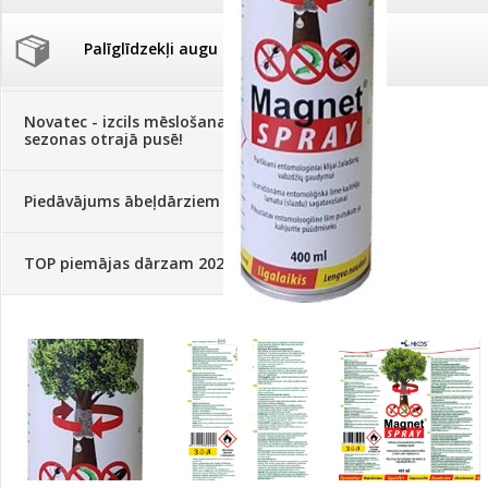
Palīglīdzekļi augu audzēšanai
(72)
Klientu Diena
Novatec - izcils mēslošanai arī
sezonas otrajā pusē!
Piedāvājums ābeļdārziem
TOP piemājas dārzam 2024