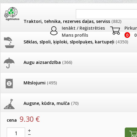
Traktori, tehnika, rezerves daļas, serviss
(882)
Ienākt / Reģistrēties
Pirku
Mans profils
0
0
Sēklas, sīpoli, ķiploki, sīpolpuķes, kartupeļi
(4350)
JAUNUMI
AKCIJAS
Augu aizsardzība
(366)
Deratizācija, dezinsekcija
Pašlasīšanas vietu katalogs
AKCIJAS komplekts - 
frēze + mulčieris + p
Produkti
»
Deratizācija, dezinsekcija
Mēslojumi
(495)
26.05. Vebinārs - Kā ierobežot
gliemežus piemājas dārzā un
AKCIJAS komplekts - S
Līme pret kaitēkļiem izsmidzināma Magnet Spray 
pilsētvidē?
frontālais iekrāvējs +
mulčieris + piekabe
Augsne, kūdra, mulča
(70)
artikuls:
992
EAN:
4771315390402
Darba laiks Līgo svētkos
9.30
€
AKCIJAS komplekts - 
cena
Podi un kasetes
(646)
frēze + mulčieris
Ūdens piemērotības noteikšana
smidzinājumu veikšanai