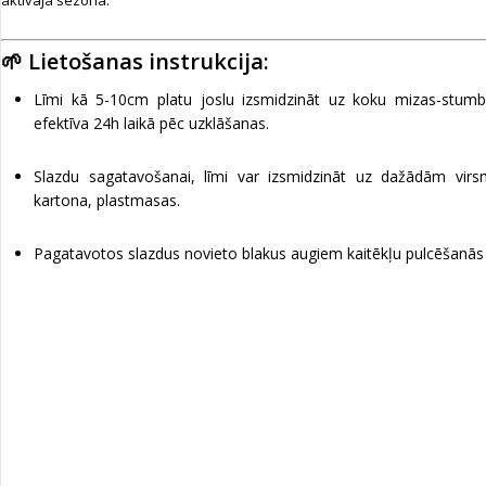
aktīvajā sezonā.
🌱 Lietošanas instrukcija:
Līmi kā 5-10cm platu joslu izsmidzināt uz koku mizas-stumb
efektīva 24h laikā pēc uzklāšanas.
Slazdu sagatavošanai, līmi var izsmidzināt uz dažādām vi
kartona, plastmasas.
Pagatavotos slazdus novieto blakus augiem kaitēkļu pulcēšanās 