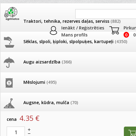
Traktori, tehnika, rezerves daļas, serviss
(882)
Ienākt / Reģistrēties
Pirku
Mans profils
0
0
Sēklas, sīpoli, ķiploki, sīpolpuķes, kartupeļi
(4350)
JAUNUMI
AKCIJAS
Augu aizsardzība
(366)
Deratizācija, dezinsekcija
Pašlasīšanas vietu katalogs
AKCIJAS komplekts - 
frēze + mulčieris + p
Produkti
»
Deratizācija, dezinsekcija
Mēslojumi
(495)
26.05. Vebinārs - Kā ierobežot
gliemežus piemājas dārzā un
AKCIJAS komplekts - S
Ecogel Roaches pret prusakiem 5g
pilsētvidē?
frontālais iekrāvējs +
mulčieris + piekabe
Augsne, kūdra, mulča
(70)
artikuls:
6343
EAN:
8437019226053
Darba laiks Līgo svētkos
4.35
€
AKCIJAS komplekts - 
cena
Podi un kasetes
(646)
frēze + mulčieris
Ūdens piemērotības noteikšana
smidzinājumu veikšanai