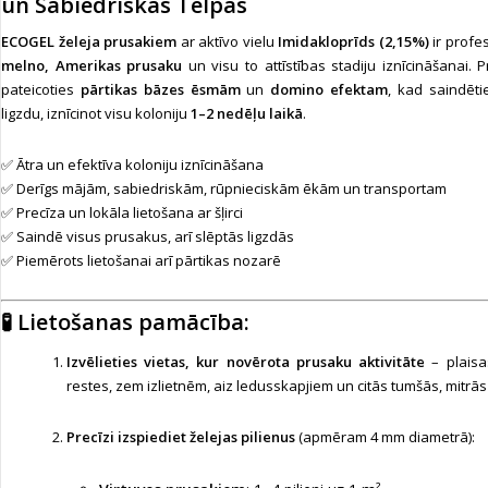
un Sabiedriskās Telpās
ECOGEL želeja prusakiem
ar aktīvo vielu
Imidakloprīds (2,15%)
ir profes
melno, Amerikas prusaku
un visu to attīstības stadiju iznīcināšanai. P
pateicoties
pārtikas bāzes ēsmām
un
domino efektam
, kad saindēti
ligzdu, iznīcinot visu koloniju
1–2 nedēļu laikā
.
✅ Ātra un efektīva koloniju iznīcināšana
✅ Derīgs mājām, sabiedriskām, rūpnieciskām ēkām un transportam
✅ Precīza un lokāla lietošana ar šļirci
✅ Saindē visus prusakus, arī slēptās ligzdās
✅ Piemērots lietošanai arī pārtikas nozarē
🧪
Lietošanas pamācība:
Izvēlieties vietas, kur novērota prusaku aktivitāte
– plaisas
restes, zem izlietnēm, aiz ledusskapjiem un citās tumšās, mitrās 
Precīzi izspiediet želejas pilienus
(apmēram 4 mm diametrā):