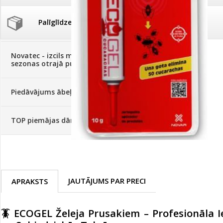
Palīglīdzekļi augu audzēšanai
(72)
Klientu Diena
Novatec - izcils mēslošanai arī
sezonas otrajā pusē!
Piedāvājums ābeļdārziem
TOP piemājas dārzam 2024
JAUTĀJUMS PAR PRECI
APRAKSTS
🪳
ECOGEL Želeja Prusakiem – Profesionāla 