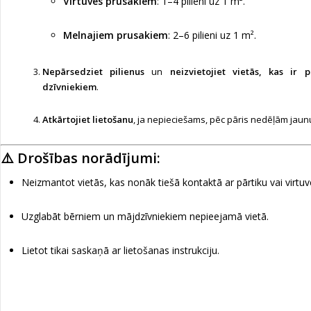
Virtuves prusakiem
: 1–4 pilieni uz 1 m².
Melnajiem prusakiem
: 2–6 pilieni uz 1 m².
Nepārsedziet pilienus
un
neizvietojiet vietās, kas ir
dzīvniekiem
.
Atkārtojiet lietošanu
, ja nepieciešams, pēc pāris nedēļām jaun
⚠️ Drošības norādījumi:
Neizmantot vietās, kas nonāk tiešā kontaktā ar pārtiku vai virtu
Uzglabāt bērniem un mājdzīvniekiem nepieejamā vietā.
Lietot tikai saskaņā ar lietošanas instrukciju.