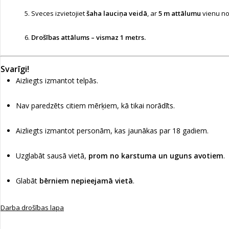
Sveces izvietojiet
šaha lauciņa veidā
, ar
5 m attālumu
vienu no
Drošības attālums – vismaz 1 metrs.
Svarīgi!
Aizliegts izmantot telpās.
Nav paredzēts citiem mērķiem, kā tikai norādīts.
Aizliegts izmantot personām, kas jaunākas par 18 gadiem.
Uzglabāt sausā vietā,
prom no karstuma un uguns avotiem
.
Glabāt
bērniem nepieejamā vietā
.
Darba drošības lapa