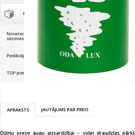
Palīglīdzekļi augu audzēšanai
(72)
Klientu Diena
Novatec - izcils mēslošanai arī
sezonas otrajā pusē!
Piedāvājums ābeļdārziem
TOP piemājas dārzam 2024
JAUTĀJUMS PAR PRECI
APRAKSTS
Dūmu svece augu aizsardzībai – videi draudzīgs pārk