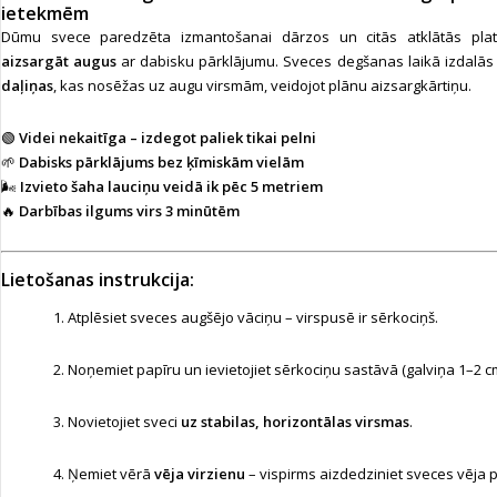
ietekmēm
Dūmu svece paredzēta izmantošanai dārzos un citās atklātās plat
aizsargāt augus
ar dabisku pārklājumu. Sveces degšanas laikā izdalā
daļiņas
, kas nosēžas uz augu virsmām, veidojot plānu aizsargkārtiņu.
🟢
Videi nekaitīga – izdegot paliek tikai pelni
🌱
Dabisks pārklājums bez ķīmiskām vielām
🌬️
Izvieto šaha lauciņu veidā ik pēc 5 metriem
🔥
Darbības ilgums virs 3 minūtēm
Lietošanas instrukcija:
Atplēsiet sveces augšējo vāciņu – virspusē ir sērkociņš.
Noņemiet papīru un ievietojiet sērkociņu sastāvā (galviņa 1–2 cm
Novietojiet sveci
uz stabilas, horizontālas virsmas
.
Ņemiet vērā
vēja virzienu
– vispirms aizdedziniet sveces vēja 