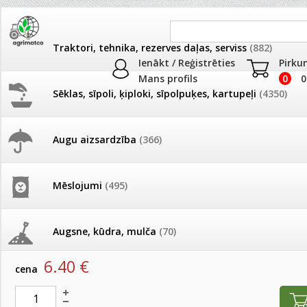
Traktori, tehnika, rezerves daļas, serviss
(882)
Ienākt / Reģistrēties
Pirku
Mans profils
0
0
Sēklas, sīpoli, ķiploki, sīpolpuķes, kartupeļi
(4350)
JAUNUMI
AKCIJAS
Augu aizsardzība
(366)
Deratizācija, dezinsekcija
Pašlasīšanas vietu katalogs
AKCIJAS komplekts - 
frēze + mulčieris + p
Produkti
»
Deratizācija, dezinsekcija
Mēslojumi
(495)
26.05. Vebinārs - Kā ierobežot
gliemežus piemājas dārzā un
AKCIJAS komplekts - S
Salnām dūmu svece
pilsētvidē?
frontālais iekrāvējs +
mulčieris + piekabe
Augsne, kūdra, mulča
(70)
artikuls:
3210
EAN:
4750473008190
Darba laiks Līgo svētkos
6.40
€
AKCIJAS komplekts - 
cena
Podi un kasetes
(646)
frēze + mulčieris
Ūdens piemērotības noteikšana
smidzinājumu veikšanai