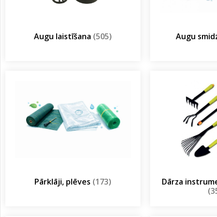
Augu laistīšana
(505)
Augu smidz
Pārklāji, plēves
(173)
Dārza instrum
(3