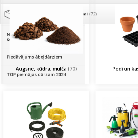
Palīglīdzekļi augu audzēšanai
(72)
Klientu Diena
Novatec - izcils mēslošanai arī
sezonas otrajā pusē!
Piedāvājums ābeļdārziem
Augsne, kūdra, mulča
(70)
Podi un k
TOP piemājas dārzam 2024