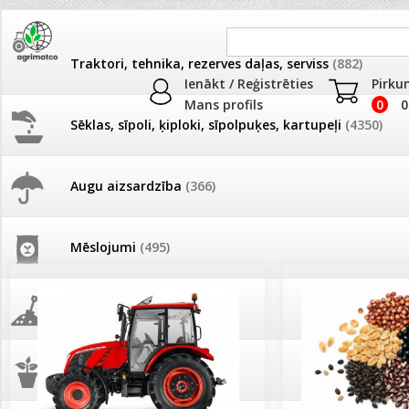
Traktori, tehnika, rezerves daļas, serviss
(882)
Ienākt / Reģistrēties
Pirku
Mans profils
0
0
Sēklas, sīpoli, ķiploki, sīpolpuķes, kartupeļi
(4350)
JAUNUMI
AKCIJAS
Augu aizsardzība
(366)
Pašlasīšanas vietu katalogs
AKCIJAS komplekts - 
frēze + mulčieris + p
Mēslojumi
(495)
26.05. Vebinārs - Kā ierobežot
gliemežus piemājas dārzā un
AKCIJAS komplekts - S
pilsētvidē?
frontālais iekrāvējs +
mulčieris + piekabe
Augsne, kūdra, mulča
(70)
Darba laiks Līgo svētkos
AKCIJAS komplekts - 
Podi un kasetes
(646)
frēze + mulčieris
Ūdens piemērotības noteikšana
smidzinājumu veikšanai