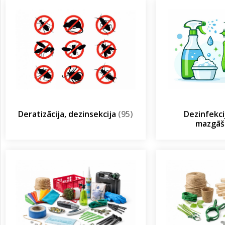
Deratizācija, dezinsekcija
(95)
Dezinfekcij
mazgā