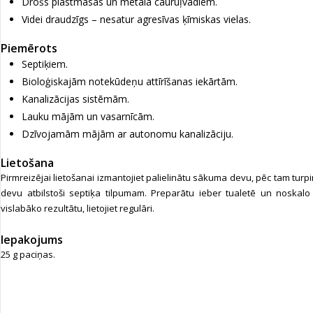
Drošs plastmasas un metāla cauruļvadiem.
Videi draudzīgs – nesatur agresīvas ķīmiskas vielas.
Piemērots
Septiķiem.
Bioloģiskajām notekūdeņu attīrīšanas iekārtām.
Kanalizācijas sistēmām.
Lauku mājām un vasarnīcām.
Dzīvojamām mājām ar autonomu kanalizāciju.
Lietošana
Pirmreizējai lietošanai izmantojiet palielinātu sākuma devu, pēc tam turpi
devu atbilstoši septiķa tilpumam. Preparātu ieber tualetē un noskalo
vislabāko rezultātu, lietojiet regulāri.
Iepakojums
25 g paciņas.