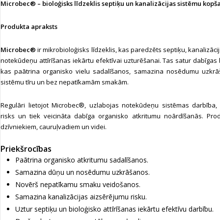
Microbec® – bioloģisks līdzeklis septiķu un kanalizācijas sistēmu kopš
Produkta apraksts
Microbec®
ir mikrobioloģisks līdzeklis, kas paredzēts septiķu, kanalizāc
notekūdeņu attīrīšanas iekārtu efektīvai uzturēšanai. Tas satur dabīgas
kas paātrina organisko vielu sadalīšanos, samazina nosēdumu uzkrā
sistēmu tīru un bez nepatīkamām smakām.
Regulāri lietojot Microbec®, uzlabojas notekūdeņu sistēmas darbība
risks un tiek veicināta dabīga organisko atkritumu noārdīšanās. Prod
dzīvniekiem, cauruļvadiem un videi.
Priekšrocības
Paātrina organisko atkritumu sadalīšanos.
Samazina dūņu un nosēdumu uzkrāšanos.
Novērš nepatīkamu smaku veidošanos.
Samazina kanalizācijas aizsērējumu risku.
Uztur septiķu un bioloģisko attīrīšanas iekārtu efektīvu darbību.