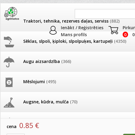
Traktori, tehnika, rezerves daļas, serviss
(882)
Ienākt / Reģistrēties
Pirku
Mans profils
0
0
Sēklas, sīpoli, ķiploki, sīpolpuķes, kartupeļi
(4350)
JAUNUMI
AKCIJAS
Augu aizsardzība
(366)
Deratizācija, dezinsekcija
Pašlasīšanas vietu katalogs
AKCIJAS komplekts - 
frēze + mulčieris + p
Produkti
»
Deratizācija, dezinsekcija
Mēslojumi
(495)
26.05. Vebinārs - Kā ierobežot
gliemežus piemājas dārzā un
AKCIJAS komplekts - S
Bioloģisks līdzeklis - kanalizācijas sistēmām un se
pilsētvidē?
frontālais iekrāvējs +
MICROBEC 25g
mulčieris + piekabe
Augsne, kūdra, mulča
(70)
artikuls:
91013
EAN:
5904517022416
Darba laiks Līgo svētkos
AKCIJAS komplekts - 
Podi un kasetes
(646)
frēze + mulčieris
0.85
€
cena
Ūdens piemērotības noteikšana
smidzinājumu veikšanai