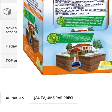
Palīglīdzekļi augu audzēšanai
(72)
Klientu Diena
Novatec - izcils mēslošanai arī
sezonas otrajā pusē!
Piedāvājums ābeļdārziem
TOP piemājas dārzam 2024
JAUTĀJUMS PAR PRECI
APRAKSTS