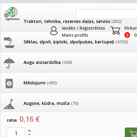
Traktori, tehnika, rezerves daļas, serviss
(882)
Ienākt / Reģistrēties
Pirku
Mans profils
0
0
Sēklas, sīpoli, ķiploki, sīpolpuķes, kartupeļi
(4350)
JAUNUMI
AKCIJAS
Augu aizsardzība
(366)
Maisi
Pašlasīšanas vietu katalogs
AKCIJAS komplekts - 
frēze + mulčieris + p
Produkti
»
Dažādi
»
Maisi
Mēslojumi
(495)
26.05. Vebinārs - Kā ierobežot
gliemežus piemājas dārzā un
AKCIJAS komplekts - S
Tīklu maisi 50x80 zaļi (30gr/gab)
pilsētvidē?
frontālais iekrāvējs +
mulčieris + piekabe
Augsne, kūdra, mulča
(70)
artikuls:
80020
EAN:
80020
Darba laiks Līgo svētkos
0.16
€
AKCIJAS komplekts - 
cena
Podi un kasetes
(646)
frēze + mulčieris
Ūdens piemērotības noteikšana
smidzinājumu veikšanai