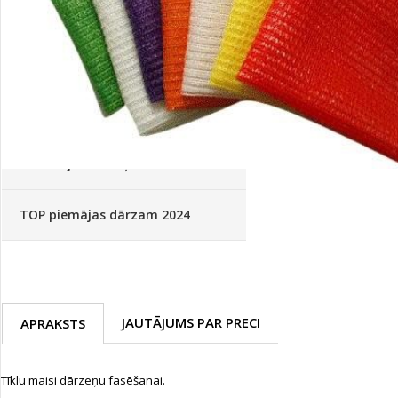
Palīglīdzekļi augu audzēšanai
(72)
Klientu Diena
Novatec - izcils mēslošanai arī
sezonas otrajā pusē!
Piedāvājums ābeļdārziem
TOP piemājas dārzam 2024
JAUTĀJUMS PAR PRECI
APRAKSTS
Tīklu maisi dārzeņu fasēšanai.