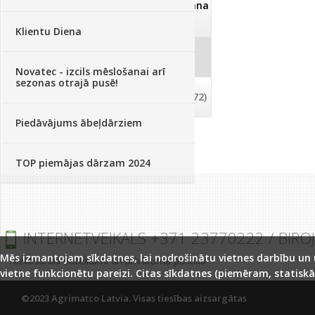
Dezinfekcija, tīrīšana, mazgāšana
(29)
Klientu Diena
Dažādi
(75)
Novatec - izcils mēslošanai arī
sezonas otrajā pusē!
Palīglīdzekļi augu audzēšanai
(72)
Piedāvājums ābeļdārziem
TOP piemājas dārzam 2024
INTERNETVEIKALS +371 23770222 / BIRO
Mēs izmantojam sīkdatnes, lai nodrošinātu vietnes darbību un uz
lietošanas noteikumi un privātuma politika
vietne funkcionētu pareizi. Citas sīkdatnes (piemēram, statiskā
©2023 Agrimatco Latvia. Visas tiesības aizsargātas