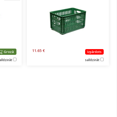
11.65 €
Grozā
Izpārdots
alīdzināt
salīdzināt