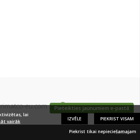
grimatco-eu.com
Tīraines iela 5c, Rīga
Pieteikties jaunumiem e-pastā
ivizētas, lai
IZVĒLE
PIEKRIST VISAM
āt vairāk
Piekrist tikai nepieciešamajam
DIRcms