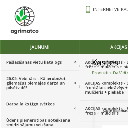
INTERNETVEIKAL
JAUNUMI
AKCIJAS
Kastes
Pašlasīšanas vietu katalogs
AKCIJAS komplekts - 
Traktori, tehnika, rezerves daļas,
frēze + mulčieris + p
serviss
(882)
Produkti
»
Dažādi
26.05. Vebinārs - Kā ierobežot
gliemežus piemājas dārzā un
AKCIJAS komplekts - S
Sēklas, sīpoli, ķiploki, sīpolpuķes,
Kārtot pēc
pilsētvidē?
frontālais iekrāvējs +
kartupeļi
(4350)
mulčieris + piekabe
Darba laiks Līgo svētkos
Augu aizsardzība
(366)
AKCIJAS komplekts - 
Kaste plastmas
frēze + mulčieris
Ūdens piemērotības noteikšana
Mēslojumi
(495)
smidzinājumu veikšanai