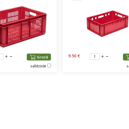
SOLIS 26 HST +
e
anas komplekti
9.50 €
Grozā
salīdzināt
s