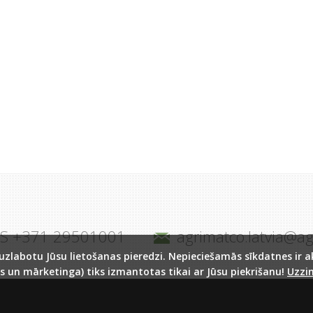
JS +371 29501001
agrimatco.latvia@a
labotu Jūsu lietošanas pieredzi. Nepieciešamās sīkdatnes ir akt
s un mārketinga) tiks izmantotas tikai ar Jūsu piekrišanu!
Uzzin