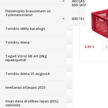
AKCIJAS komplekts - 
MID MOWER + piekab
Augsne, kūdra, mulča
(70)
Pievienojies braucienam uz
Turkmenistānu!
IRRITEC Pilienlaistīš
Podi un kasetes
(646)
Tomātu sēklu katalogs
Augu laistīšana
(505)
Tomātu diena
8.65 €
Augu smidzinātāji
(40)
Tagad Vitrol GB arī 20kg
iepakojumā!
Pārklāji, plēves
(173)
Tomātu diena 21.augustā
Dārza instrumenti un tehnika
(359)
Ievešanas atļaujas 2025
Deratizācija, dezinsekcija
(95)
Visas datu drošības lapas (DDL)
vienuviet