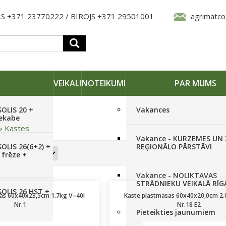
S +371 23770222 / BIROJS +371 29501001
agrimatco
VEIKALI
NOTEIKUMI
PAR MUMS
SOLIS 20 +
Vakances
iekabe
»
Kastes
Vakance - KURZEMES UN
OLIS 26(6+2) +
REĢIONĀLO PĀRSTĀVI
 frēze +
Vakance - NOLIKTAVAS
STRĀDNIEKU VEIKALĀ RĪG
SOLIS 26 HST +
as 60x40x23,5cm 1.7kg V=40l
Kaste plastmasas 60x40x20,0cm 2.
Nr.1
Nr.18 E2
Pieteikties jaunumiem