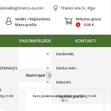
.latvia@agrimatco-eu.com
Tīraines iela 5c, Rīga
Ienākt / Reģistrēties
Pirkumu grozs
Mans profils
0
0.00
€
PADOMI
PIEGĀDE
KONTAKTI
Darbinieki
 ZEMGALES
Darba laiks
Skatīt kā
Skaits lapā
Rekvizīti
Ā
0kg V=40l
Kaste plastmasas 60x40x33,5cm 2.4kg V=64l
Piegādes grafiki
Nr.7