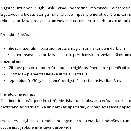
Augstas izturības “High Risk” cimdi nodrošina maksimālu aizsardzīb
Izgatavoti no bieza, izturīga materiāla, tie ir īpaši piemēroti darbiem, kur
roku aizsardzība pret ķīmiskām vielām, šķidrumiem un mehānisku iedarbī
Produkta īpašības:
• Biezs materiāls – īpaši piemērots smagiem un riskantiem darbiem
• Intensīva aizsardzība – droši pret ķīmiskām vielām, šķidrumi
materiāliem
• Zili, bez pulvera – nodrošina augstu higiēnas līmeni un ir piemēroti ar
• L izmērs – piemērots lielākajai daļai lietotāju
• Iepakojumā ~50 gab. – piemēroti ilgstošai un intensīvai lietošanai
Pielietojuma jomas:
Šie cimdi ir ideāli piemēroti rūpnieciskai un lauksaimniecības videi, la
dezinfekcijas darbiem, kā arī pārtikas apstrādei, kur nepieciešama papild
Izvēlieties “High Risk” cimdus no Agrimatco Latvia, lai nodrošinātu 
uzticamību jebkurā intensīvā darba vidē!