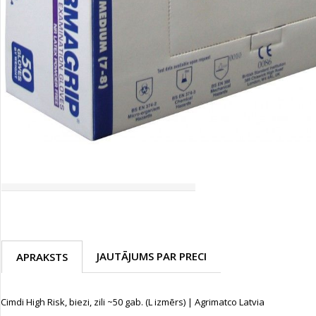
Palīglīdzekļi augu audzēšanai
(72)
Klientu Diena
Novatec - izcils mēslošanai arī
sezonas otrajā pusē!
Piedāvājums ābeļdārziem
TOP piemājas dārzam 2024
JAUTĀJUMS PAR PRECI
APRAKSTS
Cimdi High Risk, biezi, zili ~50 gab. (L izmērs) | Agrimatco Latvia