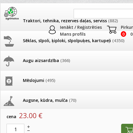
Traktori, tehnika, rezerves daļas, serviss
(882)
Ienākt / Reģistrēties
Pirku
Mans profils
0
0
Sēklas, sīpoli, ķiploki, sīpolpuķes, kartupeļi
(4350)
JAUNUMI
AKCIJAS
Augu aizsardzība
(366)
Cimdi
Pašlasīšanas vietu katalogs
AKCIJAS komplekts - 
frēze + mulčieris + p
Produkti
»
Dažādi
»
Cimdi
Mēslojumi
(495)
26.05. Vebinārs - Kā ierobežot
gliemežus piemājas dārzā un
AKCIJAS komplekts - S
Cimdi High Risk, biezi, zili ~50gab. L izmērs
pilsētvidē?
frontālais iekrāvējs +
mulčieris + piekabe
Augsne, kūdra, mulča
(70)
artikuls:
65433
EAN:
9557795000285
Darba laiks Līgo svētkos
23.00
€
AKCIJAS komplekts - 
cena
Podi un kasetes
(646)
frēze + mulčieris
Ūdens piemērotības noteikšana
smidzinājumu veikšanai