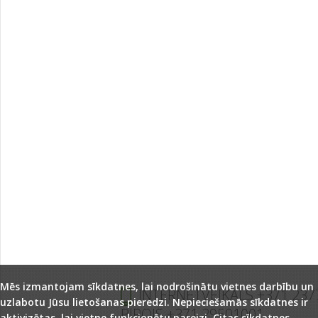
Mēs izmantojam sīkdatnes, lai nodrošinātu vietnes darbību un
INTERNETVEIKALS +371 237
uzlabotu Jūsu lietošanas pieredzi. Nepieciešamās sīkdatnes ir
BIROJS +371 29501001
aktivizētas, lai vietne funkcionētu pareizi. Citas sīkdatnes