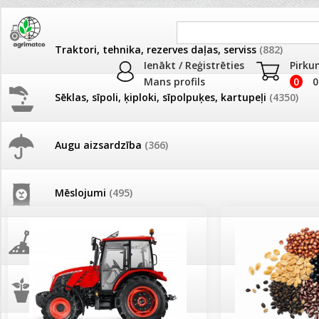
Traktori, tehnika, rezerves daļas, serviss
(882)
Ienākt / Reģistrēties
Pirku
Mans profils
0
0
Sēklas, sīpoli, ķiploki, sīpolpuķes, kartupeļi
(4350)
JAUNUMI
AKCIJAS
Augu aizsardzība
(366)
Pašlasīšanas vietu katalogs
AKCIJAS komplekts - 
frēze + mulčieris + p
Mēslojumi
(495)
26.05. Vebinārs - Kā ierobežot
gliemežus piemājas dārzā un
AKCIJAS komplekts - S
pilsētvidē?
frontālais iekrāvējs +
mulčieris + piekabe
Augsne, kūdra, mulča
(70)
Darba laiks Līgo svētkos
AKCIJAS komplekts - 
Podi un kasetes
(646)
frēze + mulčieris
Ūdens piemērotības noteikšana
smidzinājumu veikšanai