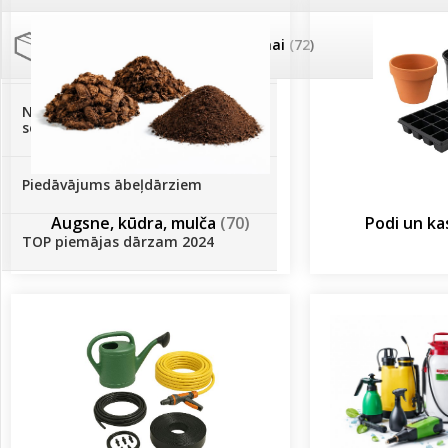
Palīglīdzekļi augu audzēšanai
(72)
Klientu Diena
Novatec - izcils mēslošanai arī
sezonas otrajā pusē!
Piedāvājums ābeļdārziem
Augsne, kūdra, mulča
(70)
Podi un k
TOP piemājas dārzam 2024