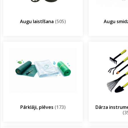
Augu laistīšana
(505)
Augu smidz
Pārklāji, plēves
(173)
Dārza instrum
(3