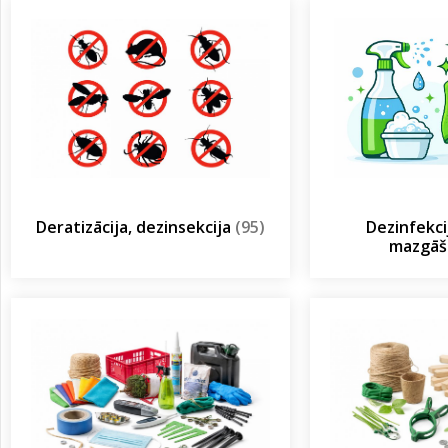
Deratizācija, dezinsekcija
(95)
Dezinfekcij
mazgā