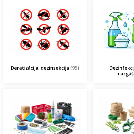
Deratizācija, dezinsekcija
(95)
Dezinfekcij
mazgā