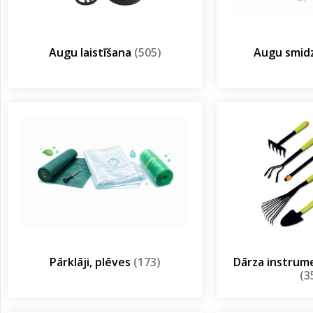
Augu laistīšana
(505)
Augu smidz
Pārklāji, plēves
(173)
Dārza instrum
(3