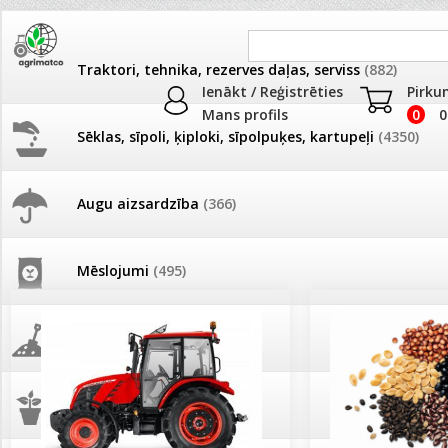
Traktori, tehnika, rezerves daļas, serviss
(882)
Ienākt / Reģistrēties
Pirku
Mans profils
0
0
Sēklas, sīpoli, ķiploki, sīpolpuķes, kartupeļi
(4350)
JAUNUMI
AKCIJAS
Augu aizsardzība
(366)
Pašlasīšanas vietu katalogs
AKCIJAS komplekts - 
frēze + mulčieris + p
Mēslojumi
(495)
26.05. Vebinārs - Kā ierobežot
gliemežus piemājas dārzā un
AKCIJAS komplekts - S
pilsētvidē?
frontālais iekrāvējs +
mulčieris + piekabe
Augsne, kūdra, mulča
(70)
Darba laiks Līgo svētkos
AKCIJAS komplekts - 
Podi un kasetes
(646)
frēze + mulčieris
Ūdens piemērotības noteikšana
smidzinājumu veikšanai