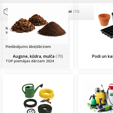
Palīglīdzekļi augu audzēšanai
(72)
Klientu Diena
Novatec - izcils mēslošanai arī
sezonas otrajā pusē!
Piedāvājums ābeļdārziem
Augsne, kūdra, mulča
(70)
Podi un k
TOP piemājas dārzam 2024