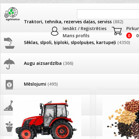
Traktori, tehnika, rezerves daļas, serviss
(882)
Ienākt / Reģistrēties
Pirku
Mans profils
0
0
Sēklas, sīpoli, ķiploki, sīpolpuķes, kartupeļi
(4350)
JAUNUMI
AKCIJAS
Augu aizsardzība
(366)
Pašlasīšanas vietu katalogs
AKCIJAS komplekts - 
frēze + mulčieris + p
Mēslojumi
(495)
26.05. Vebinārs - Kā ierobežot
gliemežus piemājas dārzā un
AKCIJAS komplekts - S
pilsētvidē?
frontālais iekrāvējs +
mulčieris + piekabe
Augsne, kūdra, mulča
(70)
Darba laiks Līgo svētkos
AKCIJAS komplekts - 
Podi un kasetes
(646)
frēze + mulčieris
Ūdens piemērotības noteikšana
smidzinājumu veikšanai