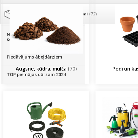
Palīglīdzekļi augu audzēšanai
(72)
Klientu Diena
Novatec - izcils mēslošanai arī
sezonas otrajā pusē!
Piedāvājums ābeļdārziem
Augsne, kūdra, mulča
(70)
Podi un k
TOP piemājas dārzam 2024