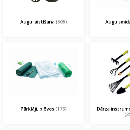
Augu laistīšana
(505)
Augu smidz
Pārklāji, plēves
(173)
Dārza instrum
(3