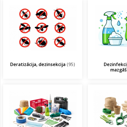
Deratizācija, dezinsekcija
(95)
Dezinfekcij
mazgā