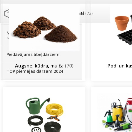
Palīglīdzekļi augu audzēšanai
(72)
Klientu Diena
Novatec - izcils mēslošanai arī
sezonas otrajā pusē!
Piedāvājums ābeļdārziem
Augsne, kūdra, mulča
(70)
Podi un k
TOP piemājas dārzam 2024