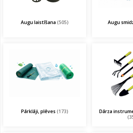
Augu laistīšana
(505)
Augu smidz
Pārklāji, plēves
(173)
Dārza instrum
(3