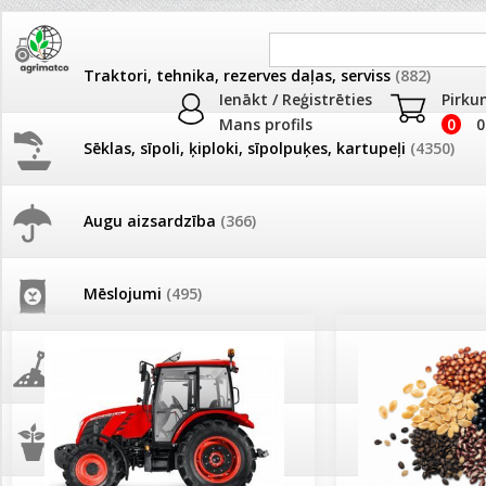
Traktori, tehnika, rezerves daļas, serviss
(882)
Ienākt / Reģistrēties
Pirku
Mans profils
0
0
Sēklas, sīpoli, ķiploki, sīpolpuķes, kartupeļi
(4350)
JAUNUMI
AKCIJAS
Augu aizsardzība
(366)
Pašlasīšanas vietu katalogs
AKCIJAS komplekts - 
frēze + mulčieris + p
Mēslojumi
(495)
26.05. Vebinārs - Kā ierobežot
gliemežus piemājas dārzā un
AKCIJAS komplekts - S
pilsētvidē?
frontālais iekrāvējs +
mulčieris + piekabe
Augsne, kūdra, mulča
(70)
Darba laiks Līgo svētkos
AKCIJAS komplekts - 
Podi un kasetes
(646)
frēze + mulčieris
Ūdens piemērotības noteikšana
smidzinājumu veikšanai