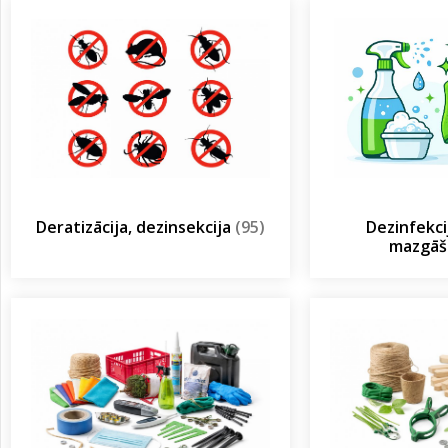
Deratizācija, dezinsekcija
(95)
Dezinfekcij
mazgā