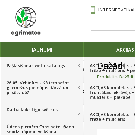
INTERNETVEIKAL
JAUNUMI
AKCIJAS
Dažādi
Pašlasīšanas vietu katalogs
AKCIJAS komplekts - 
Traktori, tehnika, rezerves daļas,
frēze + mulčieris + p
serviss
(882)
Produkti
»
Dažādi
26.05. Vebinārs - Kā ierobežot
gliemežus piemājas dārzā un
AKCIJAS komplekts - S
Sēklas, sīpoli, ķiploki, sīpolpuķes,
pilsētvidē?
frontālais iekrāvējs +
kartupeļi
(4350)
mulčieris + piekabe
Darba laiks Līgo svētkos
Augu aizsardzība
(366)
AKCIJAS komplekts - 
frēze + mulčieris
Ūdens piemērotības noteikšana
Mēslojumi
(495)
smidzinājumu veikšanai