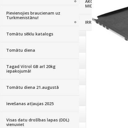
AKCIJAS komplekts - 
MID MOWER + piekab
Augsne, kūdra, mulča
(70)
Pievienojies braucienam uz
Turkmenistānu!
IRRITEC Pilienlaistīš
Podi un kasetes
(646)
Tomātu sēklu katalogs
Augu laistīšana
(505)
Tomātu diena
Augu smidzinātāji
(40)
Tagad Vitrol GB arī 20kg
iepakojumā!
Pārklāji, plēves
(173)
Tomātu diena 21.augustā
Dārza instrumenti un tehnika
(359)
Ievešanas atļaujas 2025
Deratizācija, dezinsekcija
(95)
Visas datu drošības lapas (DDL)
vienuviet