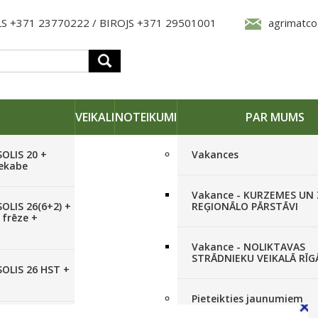
S +371 23770222 / BIROJS +371 29501001
agrimatco
VEIKALI
NOTEIKUMI
PAR MUMS
SOLIS 20 +
Vakances
iekabe
Vakance - KURZEMES UN
OLIS 26(6+2) +
REĢIONĀLO PĀRSTĀVI
 frēze +
Vakance - NOLIKTAVAS
STRĀDNIEKU VEIKALĀ RĪG
SOLIS 26 HST +
Pieteikties jaunumiem