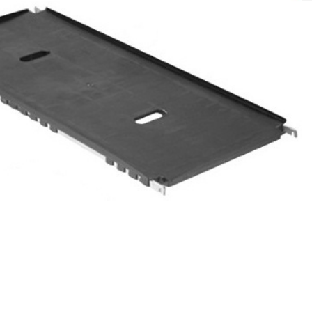
SOLIS 26 HST +
e
anas komplekti