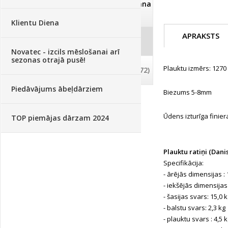
Dezinfekcija, tīrīšana, mazgāšana
(29)
Klientu Diena
APRAKSTS
Dažādi
(75)
Novatec - izcils mēslošanai arī
sezonas otrajā pusē!
Plauktu izmērs: 1270
Palīglīdzekļi augu audzēšanai
(72)
Piedāvājums ābeļdārziem
Biezums 5-8mm
Ūdens izturīga finier
TOP piemājas dārzam 2024
Plauktu ratiņi (Danis
Specifikācija:
- ārējās dimensijas :
- iekšējās dimensijas
- šasijas svars: 15,0 
- balstu svars: 2,3 kg
- plauktu svars : 4,5 