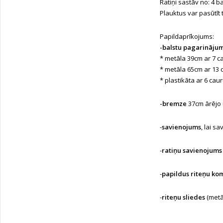
Ratiņi sastāv no: 4 ba
Plauktus var pasūtīt 
Papildaprīkojums:
-balstu pagarināju
* metāla 39cm ar 7 
* metāla 65cm ar 13
* plastikāta ar 6 ca
-bremze
37cm ārējo u
-
savienojums
, lai s
-
ratiņu savienojums
-
papildus riteņu ko
-
riteņu sliedes
(metā