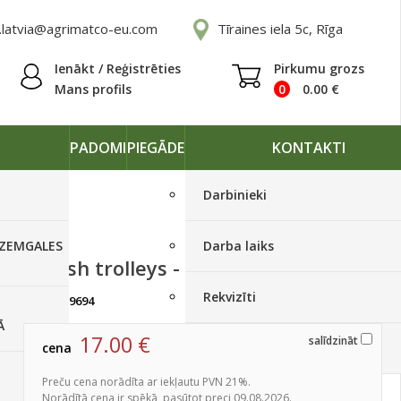
.latvia@agrimatco-eu.com
Tīraines iela 5c, Rīga
Ienākt / Reģistrēties
Pirkumu grozs
Mans profils
0
0.00
€
PADOMI
PIEGĀDE
KONTAKTI
Darbinieki
 ZEMGALES
Darba laiks
Danish trolleys - plaukti
Rekvizīti
artikuls:
9694
Izpārdots
Ā
17.00
€
salīdzināt
cena
Piegādes grafiki
Preču cena norādīta ar iekļautu PVN 21%.
Norādītā cena ir spēkā, pasūtot preci 09.08.2026.