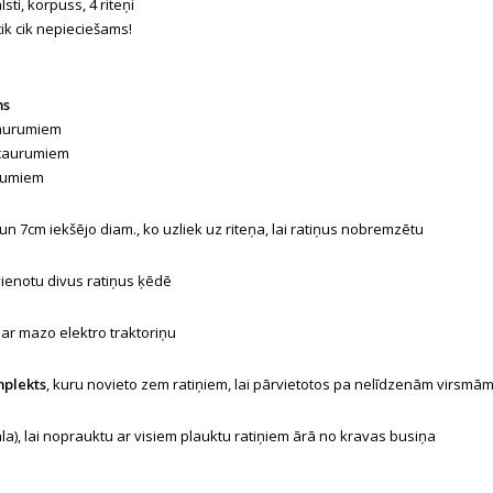
lsti, korpuss, 4 riteņi
tik cik nepieciešams!
ms
caurumiem
 caurumiem
urumiem
n 7cm iekšējo diam., ko uzliek uz riteņa, lai ratiņus nobremzētu
avienotu divus ratiņus ķēdē
ar mazo elektro traktoriņu
mplekts
, kuru novieto zem ratiņiem, lai pārvietotos pa nelīdzenām virsmā
la), lai noprauktu ar visiem plauktu ratiņiem ārā no kravas busiņa