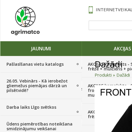
INTERNETVEIKAL
JAUNUMI
AKCIJAS
Dažādi
Pašlasīšanas vietu katalogs
AKCIJAS komplekts - 
Traktori, tehnika, rezerves daļas,
frēze + mulčieris + p
serviss
(882)
Produkti
»
Dažādi
26.05. Vebinārs - Kā ierobežot
gliemežus piemājas dārzā un
AKCIJAS komplekts - S
Sēklas, sīpoli, ķiploki, sīpolpuķes,
pilsētvidē?
frontālais iekrāvējs +
kartupeļi
(4350)
mulčieris + piekabe
Darba laiks Līgo svētkos
Augu aizsardzība
(366)
AKCIJAS komplekts - 
frēze + mulčieris
Ūdens piemērotības noteikšana
Mēslojumi
(495)
smidzinājumu veikšanai