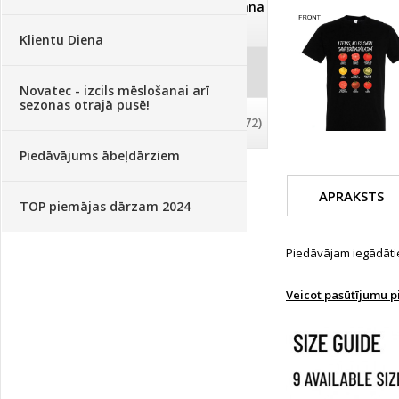
Dezinfekcija, tīrīšana, mazgāšana
(29)
Klientu Diena
Dažādi
(75)
Novatec - izcils mēslošanai arī
sezonas otrajā pusē!
Palīglīdzekļi augu audzēšanai
(72)
Piedāvājums ābeļdārziem
APRAKSTS
TOP piemājas dārzam 2024
Piedāvājam iegādāties
Veicot pasūtījumu p