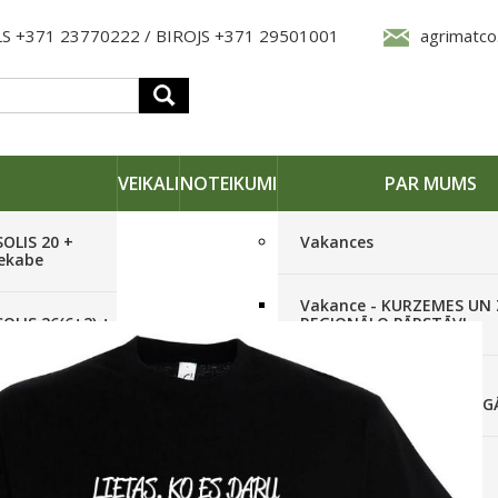
S +371 23770222 / BIROJS +371 29501001
agrimatco
VEIKALI
NOTEIKUMI
PAR MUMS
SOLIS 20 +
Vakances
iekabe
Vakance - KURZEMES UN
OLIS 26(6+2) +
REĢIONĀLO PĀRSTĀVI
 frēze +
Vakance - NOLIKTAVAS
STRĀDNIEKU VEIKALĀ RĪG
SOLIS 26 HST +
Pieteikties jaunumiem