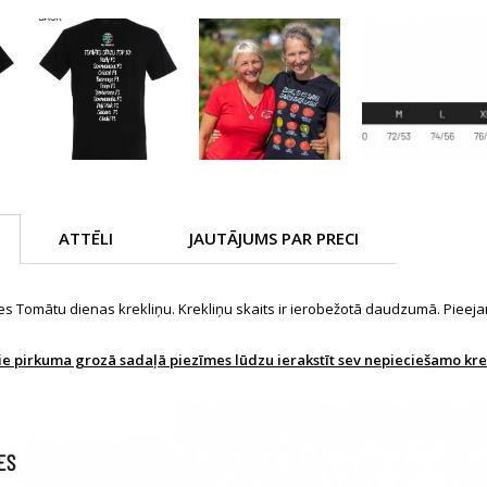
ATTĒLI
JAUTĀJUMS PAR PRECI
 Tomātu dienas krekliņu. Krekliņu skaits ir ierobežotā daudzumā. Pieejamie
ie pirkuma grozā sadaļā piezīmes lūdzu ierakstīt sev nepieciešamo kre