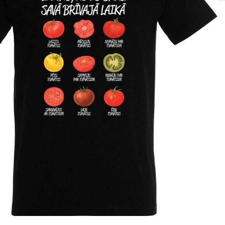
SOLIS 26 HST +
e
anas komplekti