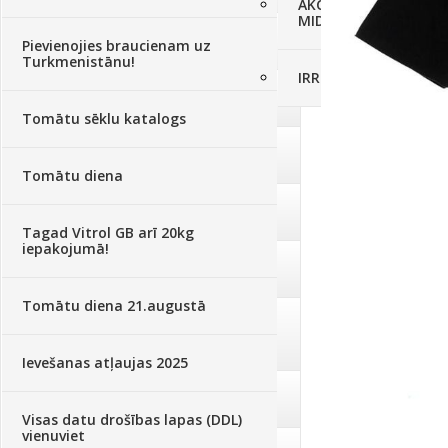
AKCIJAS komplekts - 
MID MOWER + piekab
Augsne, kūdra, mulča
(70)
Pievienojies braucienam uz
Turkmenistānu!
IRRITEC Pilienlaistīš
Podi un kasetes
(646)
Tomātu sēklu katalogs
Augu laistīšana
(505)
Tomātu diena
Augu smidzinātāji
(40)
Tagad Vitrol GB arī 20kg
iepakojumā!
Pārklāji, plēves
(173)
Tomātu diena 21.augustā
Dārza instrumenti un tehnika
(359)
Ievešanas atļaujas 2025
Deratizācija, dezinsekcija
(95)
Visas datu drošības lapas (DDL)
vienuviet