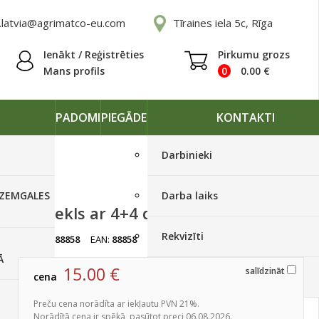
.latvia@agrimatco-eu.com
Tīraines iela 5c, Rīga
Ienākt / Reģistrēties
Pirkumu grozs
Mans profils
0
0.00
€
PADOMI
PIEGĀDE
KONTAKTI
Darbinieki
 ZEMGALES
Darba laiks
T- krekls ar 4+4 druku (Vīriešu)
Rekvizīti
artikuls:
88858
EAN:
88858
Izpārdots
Ā
15.00
€
salīdzināt
cena
Piegādes grafiki
Preču cena norādīta ar iekļautu PVN 21%.
Norādītā cena ir spēkā, pasūtot preci 06.08.2026.