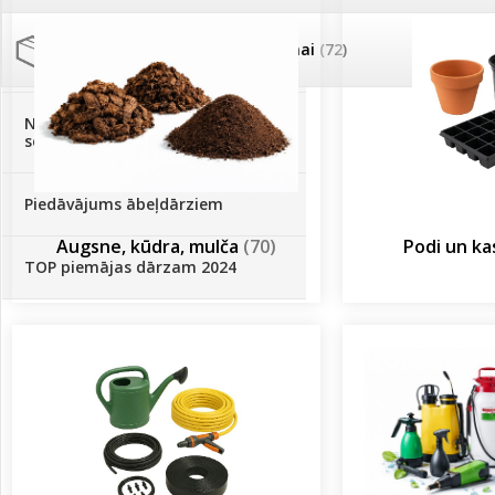
Palīglīdzekļi augu audzēšanai
(72)
Klientu Diena
Novatec - izcils mēslošanai arī
sezonas otrajā pusē!
Piedāvājums ābeļdārziem
Augsne, kūdra, mulča
(70)
Podi un k
TOP piemājas dārzam 2024