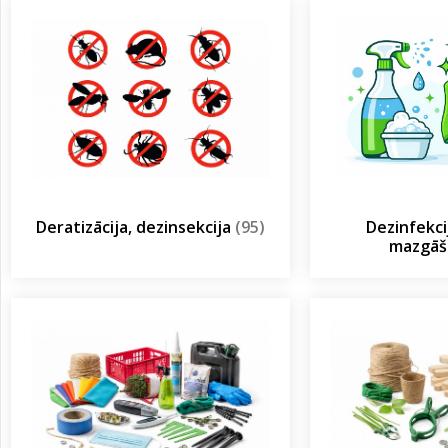
Deratizācija, dezinsekcija
(95)
Dezinfekcij
mazgā