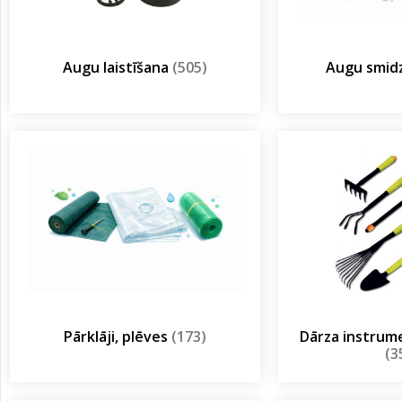
Augu laistīšana
(505)
Augu smidz
Pārklāji, plēves
(173)
Dārza instrum
(3