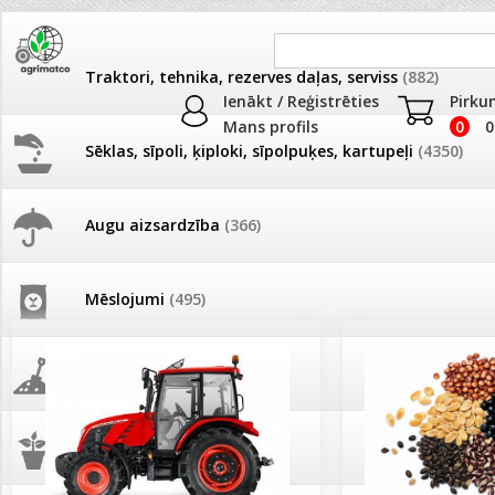
Traktori, tehnika, rezerves daļas, serviss
(882)
Ienākt / Reģistrēties
Pirku
Mans profils
0
0
Sēklas, sīpoli, ķiploki, sīpolpuķes, kartupeļi
(4350)
JAUNUMI
AKCIJAS
Augu aizsardzība
(366)
Pašlasīšanas vietu katalogs
AKCIJAS komplekts - 
frēze + mulčieris + p
Mēslojumi
(495)
26.05. Vebinārs - Kā ierobežot
gliemežus piemājas dārzā un
AKCIJAS komplekts - S
pilsētvidē?
frontālais iekrāvējs +
mulčieris + piekabe
Augsne, kūdra, mulča
(70)
Darba laiks Līgo svētkos
AKCIJAS komplekts - 
Podi un kasetes
(646)
frēze + mulčieris
Ūdens piemērotības noteikšana
smidzinājumu veikšanai