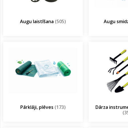
Augu laistīšana
(505)
Augu smidz
Pārklāji, plēves
(173)
Dārza instrum
(3