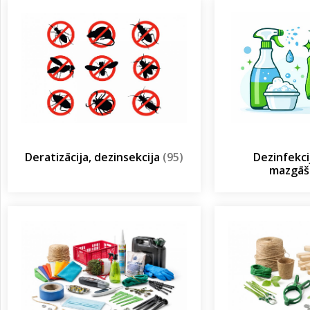
Deratizācija, dezinsekcija
(95)
Dezinfekcij
mazgā