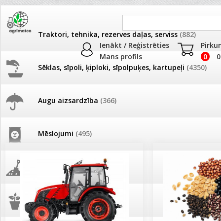
Traktori, tehnika, rezerves daļas, serviss
(882)
Ienākt / Reģistrēties
Pirku
Mans profils
0
0
Sēklas, sīpoli, ķiploki, sīpolpuķes, kartupeļi
(4350)
JAUNUMI
AKCIJAS
Augu aizsardzība
(366)
Pašlasīšanas vietu katalogs
AKCIJAS komplekts - 
frēze + mulčieris + p
Mēslojumi
(495)
26.05. Vebinārs - Kā ierobežot
gliemežus piemājas dārzā un
AKCIJAS komplekts - S
pilsētvidē?
frontālais iekrāvējs +
mulčieris + piekabe
Augsne, kūdra, mulča
(70)
Darba laiks Līgo svētkos
AKCIJAS komplekts - 
Podi un kasetes
(646)
frēze + mulčieris
Ūdens piemērotības noteikšana
smidzinājumu veikšanai