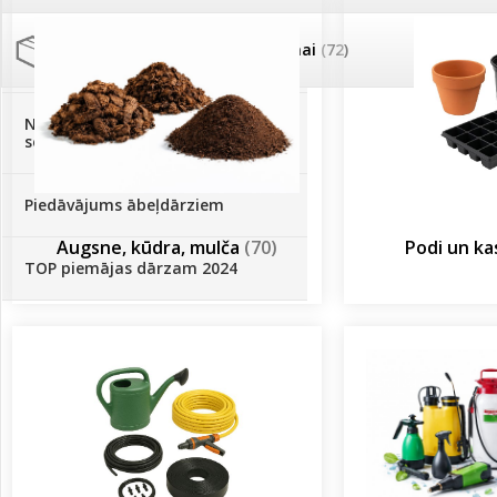
Palīglīdzekļi augu audzēšanai
(72)
Klientu Diena
Novatec - izcils mēslošanai arī
sezonas otrajā pusē!
Piedāvājums ābeļdārziem
Augsne, kūdra, mulča
(70)
Podi un k
TOP piemājas dārzam 2024