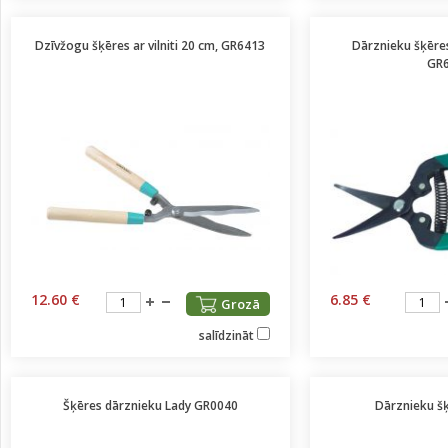
Dzīvžogu šķēres ar vilniti 20 cm, GR6413
Dārznieku šķēres
GR
12.60 €
6.85 €
Grozā
salīdzināt
Šķēres dārznieku Lady GR0040
Dārznieku š