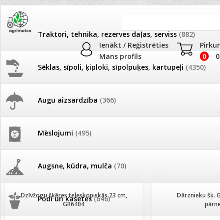
Traktori, tehnika, rezerves daļas, serviss
(882)
Ienākt / Reģistrēties
Pirku
Mans profils
0
0
Sēklas, sīpoli, ķiploki, sīpolpuķes, kartupeļi
(4350)
JAUNUMI
AKCIJAS
Augu aizsardzība
(366)
Šķēres
Pašlasīšanas vietu katalogs
AKCIJAS komplekts - 
frēze + mulčieris + p
Produkti
»
Dārza instrumenti un tehnika
»
Šķēres
Mēslojumi
(495)
26.05. Vebinārs - Kā ierobežot
gliemežus piemājas dārzā un
AKCIJAS komplekts - S
Kārtot pēc
Skaits lapā
pilsētvidē?
frontālais iekrāvējs +
mulčieris + piekabe
Augsne, kūdra, mulča
(70)
Darba laiks Līgo svētkos
AKCIJAS komplekts - 
Dzīvžogu šķēres teleskopiskās 23 cm,
Dārznieku šķ. 
Podi un kasetes
(646)
frēze + mulčieris
GR6404
pārn
Ūdens piemērotības noteikšana
smidzinājumu veikšanai