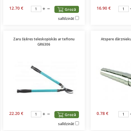
12.70 €
16.90 €
Grozā
salīdzināt
Zaru šķēres teleskopiskās ar teflonu
Atspere dārzniek
GR6306
22.20 €
0.78 €
Grozā
salīdzināt