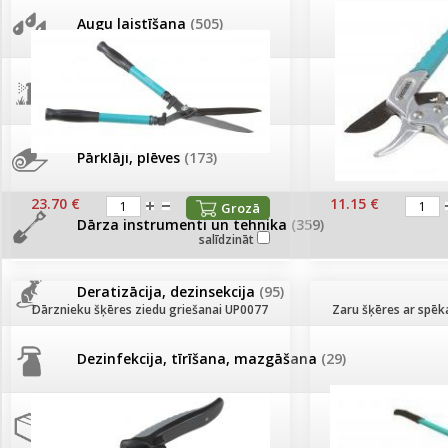
AKCIJAS komplekts - 
Augu laistīšana
(505)
MID MOWER + piekab
Pievienojies braucienam uz
Turkmenistānu!
IRRITEC Pilienlaistīš
Augu smidzinātāji
(40)
Tomātu sēklu katalogs
Pārklāji, plēves
(173)
Tomātu diena
23.70 €
11.15 €
Grozā
Dārza instrumenti un tehnika
(359)
salīdzināt
Tagad Vitrol GB arī 20kg
iepakojumā!
Deratizācija, dezinsekcija
(95)
Dārznieku šķēres ziedu griešanai UP0077
Zaru šķēres ar spē
Tomātu diena 21.augustā
Dezinfekcija, tīrīšana, mazgāšana
(29)
Ievešanas atļaujas 2025
Dažādi
(75)
Visas datu drošības lapas (DDL)
vienuviet