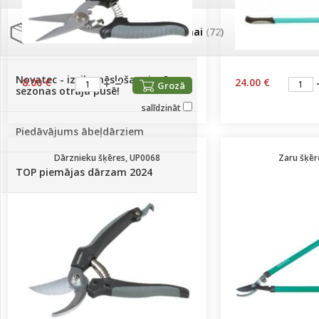
Palīglīdzekļi augu audzēšanai
(72)
Klientu Diena
Novatec - izcils mēslošanai arī
8.00 €
24.00 €
Grozā
sezonas otrajā pusē!
salīdzināt
Piedāvājums ābeļdārziem
Dārznieku šķēres, UP0068
Zaru šķē
TOP piemājas dārzam 2024