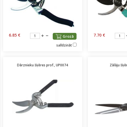
6.85 €
7.70 €
Grozā
salīdzināt
Dārznieku šķēres prof., UP0074
Zālāju šķ