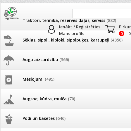
Traktori, tehnika, rezerves daļas, serviss
(882)
Ienākt / Reģistrēties
Pirku
Mans profils
0
0
Sēklas, sīpoli, ķiploki, sīpolpuķes, kartupeļi
(4350)
JAUNUMI
AKCIJAS
Augu aizsardzība
(366)
SABO profesionālā dārza tehni
Pašlasīšanas vietu katalogs
AKCIJAS komplekts - 
frēze + mulčieris + p
mauriņa kopšanai
Mēslojumi
(495)
26.05. Vebinārs - Kā ierobežot
Produkti
»
Dārza instrumenti un tehnika
»
SABO profesionālā dā
gliemežus piemājas dārzā un
AKCIJAS komplekts - S
kopšanai
pilsētvidē?
frontālais iekrāvējs +
mulčieris + piekabe
Augsne, kūdra, mulča
(70)
Preču salīdzināšana
Darba laiks Līgo svētkos
AKCIJAS komplekts - 
Podi un kasetes
(646)
frēze + mulčieris
Ūdens piemērotības noteikšana
smidzinājumu veikšanai