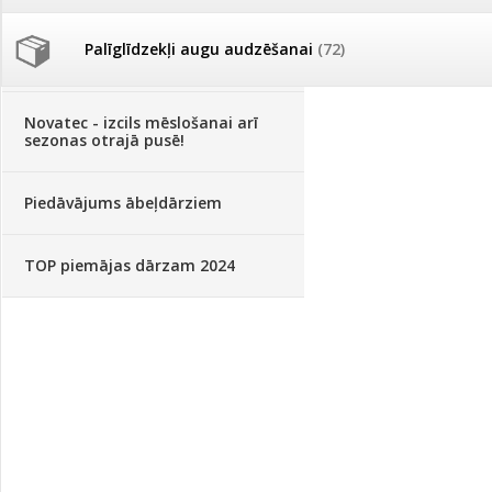
Palīglīdzekļi augu audzēšanai
(72)
Klientu Diena
Novatec - izcils mēslošanai arī
sezonas otrajā pusē!
Piedāvājums ābeļdārziem
TOP piemājas dārzam 2024