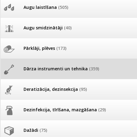
AKCIJAS komplekts - 
Augu laistīšana
(505)
Nav izvēlēta neviena prece salīdzināš
MID MOWER + piekab
Pievienojies braucienam uz
Turkmenistānu!
IRRITEC Pilienlaistīš
Augu smidzinātāji
(40)
Tomātu sēklu katalogs
Pārklāji, plēves
(173)
Tomātu diena
Dārza instrumenti un tehnika
(359)
Tagad Vitrol GB arī 20kg
iepakojumā!
Deratizācija, dezinsekcija
(95)
Tomātu diena 21.augustā
Dezinfekcija, tīrīšana, mazgāšana
(29)
Ievešanas atļaujas 2025
Dažādi
(75)
Visas datu drošības lapas (DDL)
vienuviet