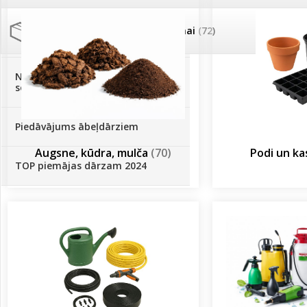
Palīglīdzekļi augu audzēšanai
(72)
Klientu Diena
Novatec - izcils mēslošanai arī
sezonas otrajā pusē!
Piedāvājums ābeļdārziem
Augsne, kūdra, mulča
(70)
Podi un k
TOP piemājas dārzam 2024