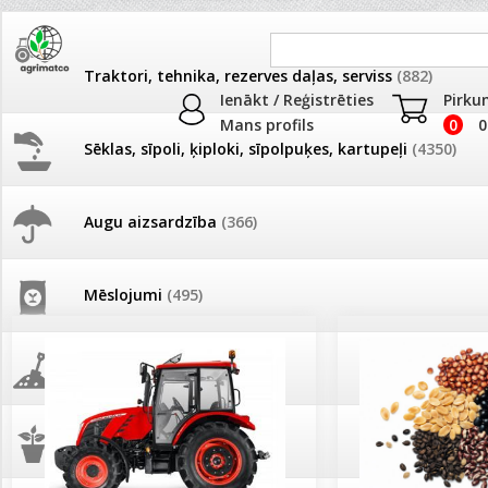
Traktori, tehnika, rezerves daļas, serviss
(882)
Ienākt / Reģistrēties
Pirku
Mans profils
0
0
Sēklas, sīpoli, ķiploki, sīpolpuķes, kartupeļi
(4350)
JAUNUMI
AKCIJAS
Augu aizsardzība
(366)
Pašlasīšanas vietu katalogs
AKCIJAS komplekts - 
frēze + mulčieris + p
Mēslojumi
(495)
26.05. Vebinārs - Kā ierobežot
gliemežus piemājas dārzā un
AKCIJAS komplekts - S
pilsētvidē?
frontālais iekrāvējs +
mulčieris + piekabe
Augsne, kūdra, mulča
(70)
Darba laiks Līgo svētkos
AKCIJAS komplekts - 
Podi un kasetes
(646)
frēze + mulčieris
Ūdens piemērotības noteikšana
smidzinājumu veikšanai