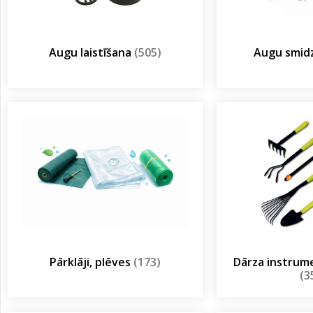
Augu laistīšana
(505)
Augu smidz
Pārklāji, plēves
(173)
Dārza instrum
(3