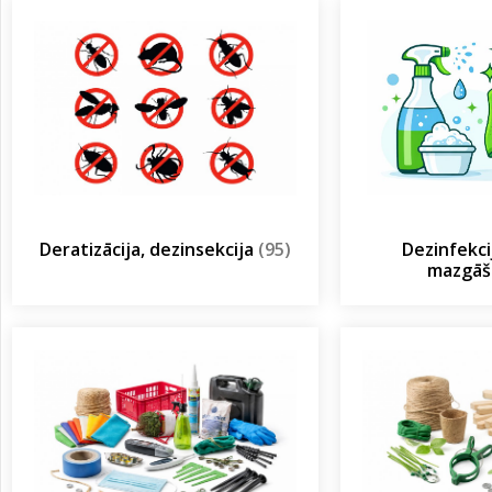
Deratizācija, dezinsekcija
(95)
Dezinfekcij
mazgā