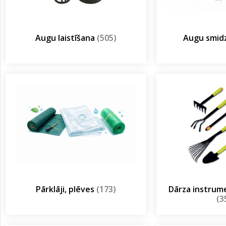
Augu laistīšana
(505)
Augu smidz
Pārklāji, plēves
(173)
Dārza instrum
(3