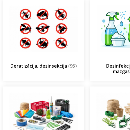
Deratizācija, dezinsekcija
(95)
Dezinfekcij
mazgā