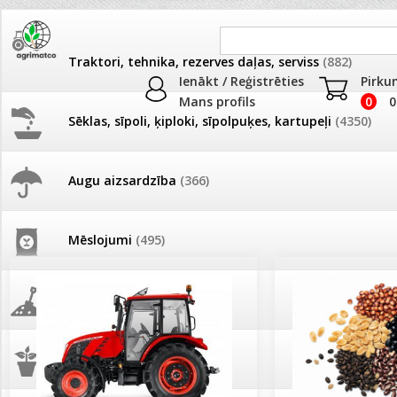
Traktori, tehnika, rezerves daļas, serviss
(882)
Ienākt / Reģistrēties
Pirku
Mans profils
0
0
Sēklas, sīpoli, ķiploki, sīpolpuķes, kartupeļi
(4350)
JAUNUMI
AKCIJAS
Augu aizsardzība
(366)
Pašlasīšanas vietu katalogs
AKCIJAS komplekts - 
frēze + mulčieris + p
Mēslojumi
(495)
26.05. Vebinārs - Kā ierobežot
gliemežus piemājas dārzā un
AKCIJAS komplekts - S
pilsētvidē?
frontālais iekrāvējs +
mulčieris + piekabe
Augsne, kūdra, mulča
(70)
Darba laiks Līgo svētkos
AKCIJAS komplekts - 
Podi un kasetes
(646)
frēze + mulčieris
Ūdens piemērotības noteikšana
smidzinājumu veikšanai