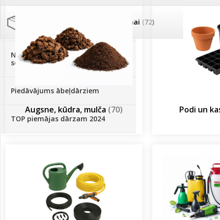
Palīglīdzekļi augu audzēšanai
(72)
Klientu Diena
Novatec - izcils mēslošanai arī
sezonas otrajā pusē!
Piedāvājums ābeļdārziem
Augsne, kūdra, mulča
(70)
Podi un k
TOP piemājas dārzam 2024