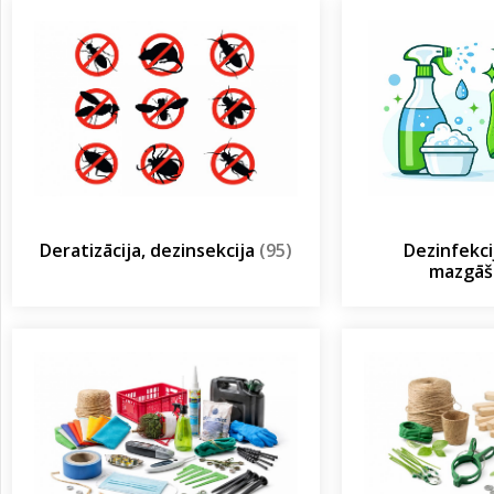
Deratizācija, dezinsekcija
(95)
Dezinfekcij
mazgā