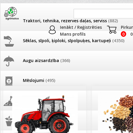
Traktori, tehnika, rezerves daļas, serviss
(882)
Ienākt / Reģistrēties
Pirku
Mans profils
0
0
Sēklas, sīpoli, ķiploki, sīpolpuķes, kartupeļi
(4350)
JAUNUMI
AKCIJAS
Augu aizsardzība
(366)
Pašlasīšanas vietu katalogs
AKCIJAS komplekts - 
frēze + mulčieris + p
Mēslojumi
(495)
26.05. Vebinārs - Kā ierobežot
gliemežus piemājas dārzā un
AKCIJAS komplekts - S
pilsētvidē?
frontālais iekrāvējs +
mulčieris + piekabe
Augsne, kūdra, mulča
(70)
Darba laiks Līgo svētkos
AKCIJAS komplekts - 
Podi un kasetes
(646)
frēze + mulčieris
Ūdens piemērotības noteikšana
smidzinājumu veikšanai