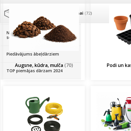
Palīglīdzekļi augu audzēšanai
(72)
Klientu Diena
Novatec - izcils mēslošanai arī
sezonas otrajā pusē!
Piedāvājums ābeļdārziem
Augsne, kūdra, mulča
(70)
Podi un k
TOP piemājas dārzam 2024