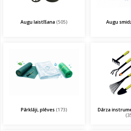
Augu laistīšana
(505)
Augu smidz
Pārklāji, plēves
(173)
Dārza instrum
(3