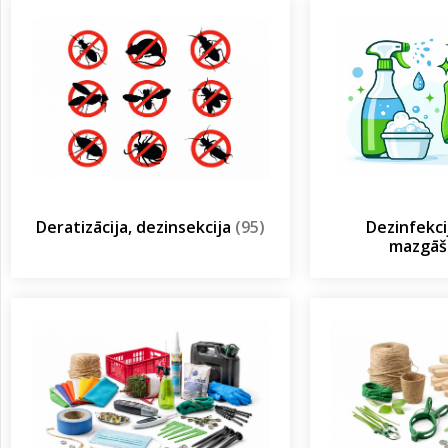
Deratizācija, dezinsekcija
(95)
Dezinfekcij
mazgā