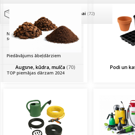
Palīglīdzekļi augu audzēšanai
(72)
Klientu Diena
Novatec - izcils mēslošanai arī
sezonas otrajā pusē!
Piedāvājums ābeļdārziem
Augsne, kūdra, mulča
(70)
Podi un k
TOP piemājas dārzam 2024