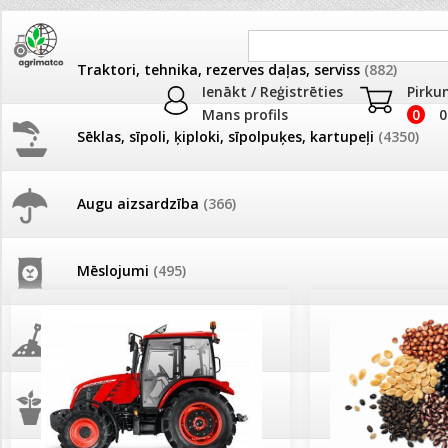
Traktori, tehnika, rezerves daļas, serviss
(882)
Ienākt / Reģistrēties
Pirku
Mans profils
0
0
Sēklas, sīpoli, ķiploki, sīpolpuķes, kartupeļi
(4350)
JAUNUMI
AKCIJAS
Augu aizsardzība
(366)
Pašlasīšanas vietu katalogs
AKCIJAS komplekts - 
frēze + mulčieris + p
Mēslojumi
(495)
26.05. Vebinārs - Kā ierobežot
gliemežus piemājas dārzā un
AKCIJAS komplekts - S
pilsētvidē?
frontālais iekrāvējs +
mulčieris + piekabe
Augsne, kūdra, mulča
(70)
Darba laiks Līgo svētkos
AKCIJAS komplekts - 
Podi un kasetes
(646)
frēze + mulčieris
Ūdens piemērotības noteikšana
smidzinājumu veikšanai