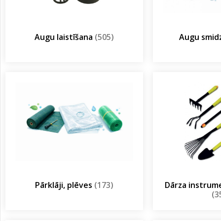
Augu laistīšana
(505)
Augu smidz
Pārklāji, plēves
(173)
Dārza instrum
(3