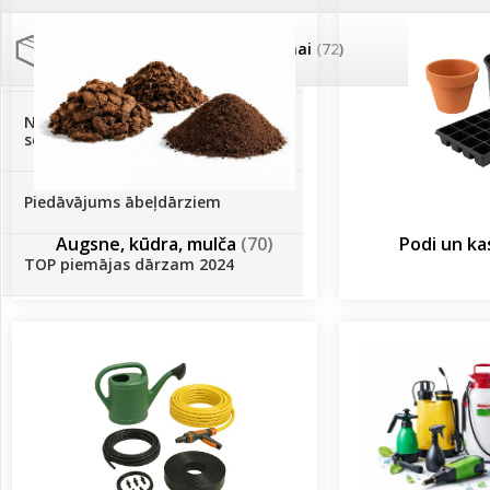
Palīglīdzekļi augu audzēšanai
(72)
Klientu Diena
Novatec - izcils mēslošanai arī
sezonas otrajā pusē!
Piedāvājums ābeļdārziem
Augsne, kūdra, mulča
(70)
Podi un k
TOP piemājas dārzam 2024