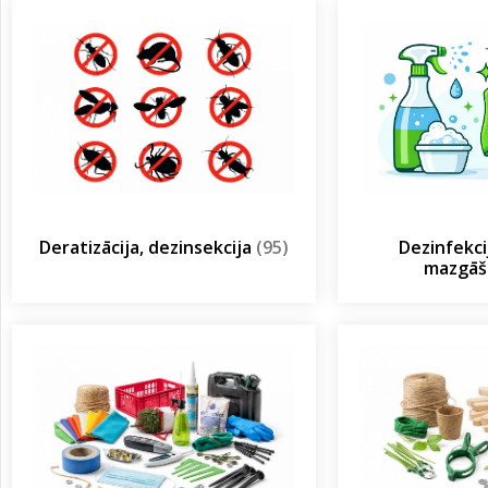
Deratizācija, dezinsekcija
(95)
Dezinfekcij
mazgā