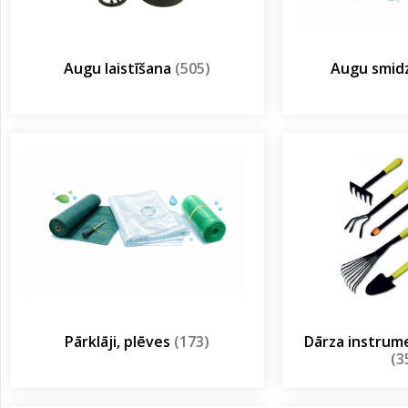
Augu laistīšana
(505)
Augu smidz
Pārklāji, plēves
(173)
Dārza instrum
(3