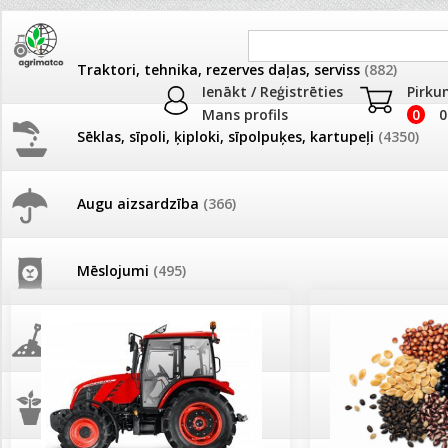
Traktori, tehnika, rezerves daļas, serviss
(882)
Ienākt / Reģistrēties
Pirku
Mans profils
0
0
Sēklas, sīpoli, ķiploki, sīpolpuķes, kartupeļi
(4350)
JAUNUMI
AKCIJAS
Augu aizsardzība
(366)
Pašlasīšanas vietu katalogs
AKCIJAS komplekts - 
frēze + mulčieris + p
Mēslojumi
(495)
26.05. Vebinārs - Kā ierobežot
gliemežus piemājas dārzā un
AKCIJAS komplekts - S
pilsētvidē?
frontālais iekrāvējs +
mulčieris + piekabe
Augsne, kūdra, mulča
(70)
Darba laiks Līgo svētkos
AKCIJAS komplekts - 
Podi un kasetes
(646)
frēze + mulčieris
Ūdens piemērotības noteikšana
smidzinājumu veikšanai