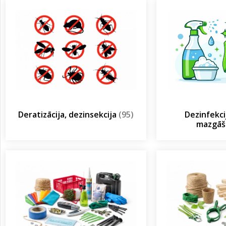
Deratizācija, dezinsekcija
(95)
Dezinfekcij
mazgā