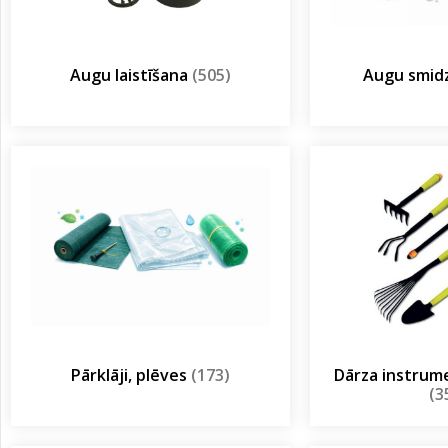
Augu laistīšana
(505)
Augu smidz
Pārklāji, plēves
(173)
Dārza instrum
(3