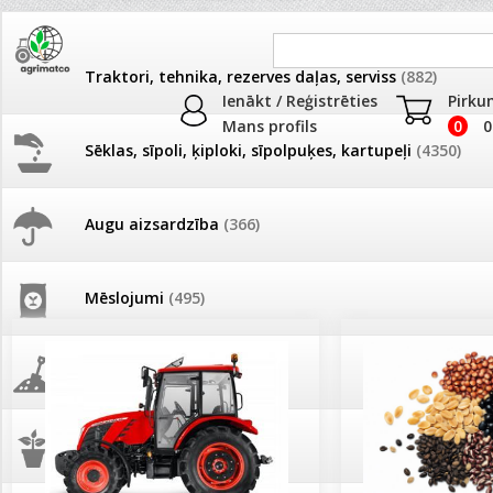
Traktori, tehnika, rezerves daļas, serviss
(882)
Ienākt / Reģistrēties
Pirku
Mans profils
0
0
Sēklas, sīpoli, ķiploki, sīpolpuķes, kartupeļi
(4350)
JAUNUMI
AKCIJAS
Augu aizsardzība
(366)
Pašlasīšanas vietu katalogs
AKCIJAS komplekts - 
frēze + mulčieris + p
Mēslojumi
(495)
26.05. Vebinārs - Kā ierobežot
gliemežus piemājas dārzā un
AKCIJAS komplekts - S
pilsētvidē?
frontālais iekrāvējs +
mulčieris + piekabe
Augsne, kūdra, mulča
(70)
Darba laiks Līgo svētkos
AKCIJAS komplekts - 
Podi un kasetes
(646)
frēze + mulčieris
Ūdens piemērotības noteikšana
smidzinājumu veikšanai