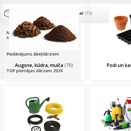
Palīglīdzekļi augu audzēšanai
(72)
Klientu Diena
Novatec - izcils mēslošanai arī
sezonas otrajā pusē!
Piedāvājums ābeļdārziem
Augsne, kūdra, mulča
(70)
Podi un k
TOP piemājas dārzam 2024