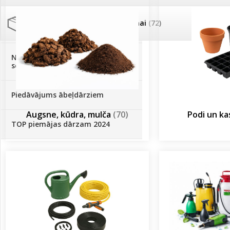
Palīglīdzekļi augu audzēšanai
(72)
Klientu Diena
Novatec - izcils mēslošanai arī
sezonas otrajā pusē!
Piedāvājums ābeļdārziem
Augsne, kūdra, mulča
(70)
Podi un k
TOP piemājas dārzam 2024