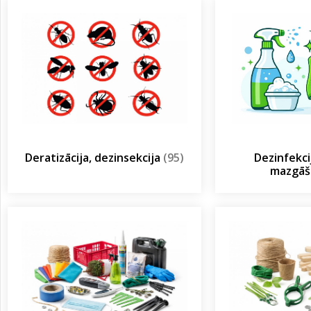
Deratizācija, dezinsekcija
(95)
Dezinfekcij
mazgā