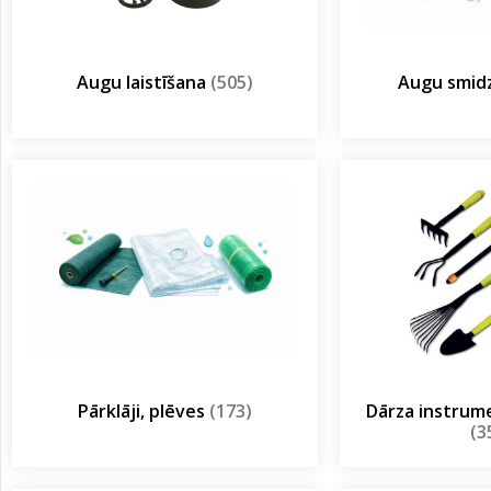
Augu laistīšana
(505)
Augu smidz
Pārklāji, plēves
(173)
Dārza instrum
(3