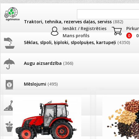
Traktori, tehnika, rezerves daļas, serviss
(882)
Ienākt / Reģistrēties
Pirku
Mans profils
0
0
Sēklas, sīpoli, ķiploki, sīpolpuķes, kartupeļi
(4350)
JAUNUMI
AKCIJAS
Augu aizsardzība
(366)
Pašlasīšanas vietu katalogs
AKCIJAS komplekts - 
frēze + mulčieris + p
Mēslojumi
(495)
26.05. Vebinārs - Kā ierobežot
gliemežus piemājas dārzā un
AKCIJAS komplekts - S
pilsētvidē?
frontālais iekrāvējs +
mulčieris + piekabe
Augsne, kūdra, mulča
(70)
Darba laiks Līgo svētkos
AKCIJAS komplekts - 
Podi un kasetes
(646)
frēze + mulčieris
Ūdens piemērotības noteikšana
smidzinājumu veikšanai