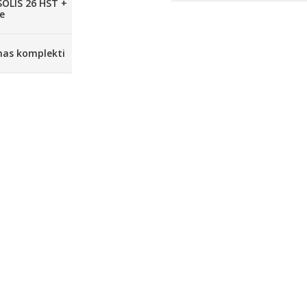
SOLIS 26 HST +
e
anas komplekti