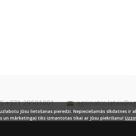
JS +371 29501001
agrimatco.latvia@a
labotu Jūsu lietošanas pieredzi. Nepieciešamās sīkdatnes ir akt
s un mārketinga) tiks izmantotas tikai ar Jūsu piekrišanu!
Uzzin