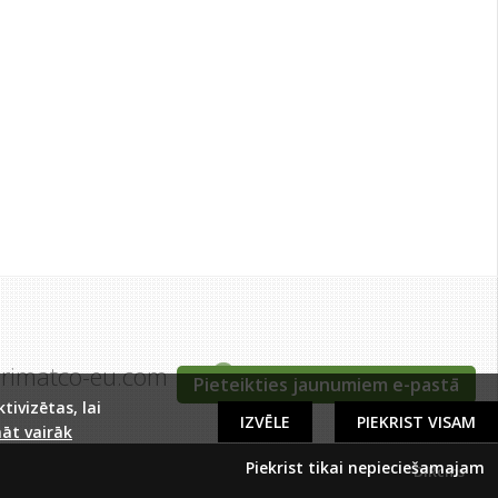
grimatco-eu.com
Tīraines iela 5c, Rīga
Pieteikties jaunumiem e-pastā
ivizētas, lai
IZVĒLE
PIEKRIST VISAM
āt vairāk
Piekrist tikai nepieciešamajam
DIRcms