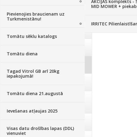
AKCIJAS komplekts - 
MID MOWER + piekab
Augsne, kūdra, mulča
(70)
Pievienojies braucienam uz
Turkmenistānu!
IRRITEC Pilienlaistīš
Podi un kasetes
(646)
Tomātu sēklu katalogs
Augu laistīšana
(505)
Tomātu diena
Augu smidzinātāji
(40)
Tagad Vitrol GB arī 20kg
iepakojumā!
Pārklāji, plēves
(173)
Tomātu diena 21.augustā
Dārza instrumenti un tehnika
(359)
Ievešanas atļaujas 2025
Deratizācija, dezinsekcija
(95)
Visas datu drošības lapas (DDL)
vienuviet