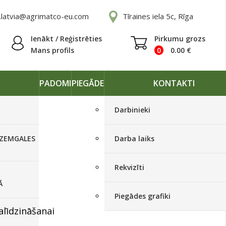
.latvia@agrimatco-eu.com
Tīraines iela 5c, Rīga
Ienākt / Reģistrēties
Pirkumu grozs
Mans profils
0
0.00
€
PADOMI
PIEGĀDE
KONTAKTI
Darbinieki
 ZEMGALES
Darba laiks
iziet no salīdzināšanas
Rekvizīti
Ā
Piegādes grafiki
alīdzināšanai