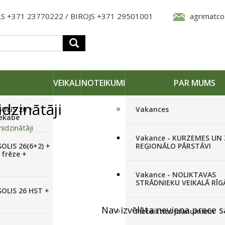
S +371 23770222 / BIROJS +371 29501001
agrimatco
VEIKALI
NOTEIKUMI
PAR MUMS
dzinātāji
SOLIS 20 +
Vakances
iekabe
idzinātāji
Vakance - KURZEMES UN
ināšana
OLIS 26(6+2) +
REĢIONĀLO PĀRSTĀVI
 frēze +
Vakance - NOLIKTAVAS
STRĀDNIEKU VEIKALĀ RĪG
SOLIS 26 HST +
Nav izvēlēta neviena prece s
Pieteikties jaunumiem