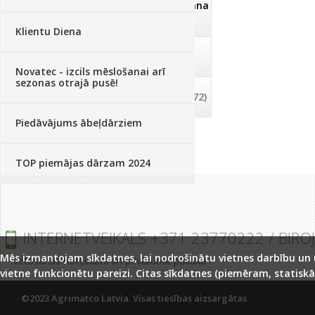
Dezinfekcija, tīrīšana, mazgāšana
(29)
Klientu Diena
Dažādi
(75)
Novatec - izcils mēslošanai arī
sezonas otrajā pusē!
Palīglīdzekļi augu audzēšanai
(72)
Piedāvājums ābeļdārziem
TOP piemājas dārzam 2024
INTERNETVEIKALS +371 23770222 / BIRO
Mēs izmantojam sīkdatnes, lai nodrošinātu vietnes darbību un uz
lietošanas noteikumi un privātuma politika
vietne funkcionētu pareizi. Citas sīkdatnes (piemēram, statiskā
©2023 Agrimatco Latvia. Visas tiesības aizsargātas