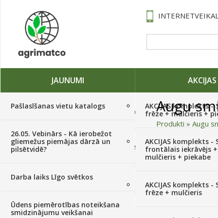
INTERNETVEIKAL
JAUNUMI
AKCIJAS
Augu smi
Pašlasīšanas vietu katalogs
AKCIJAS komplekts - 
Traktori, tehnika, rezerves daļas,
frēze + mulčieris + p
serviss
(882)
Produkti
»
Augu sm
26.05. Vebinārs - Kā ierobežot
Preču salīdz
gliemežus piemājas dārzā un
AKCIJAS komplekts - S
Sēklas, sīpoli, ķiploki, sīpolpuķes,
pilsētvidē?
frontālais iekrāvējs +
kartupeļi
(4350)
mulčieris + piekabe
Darba laiks Līgo svētkos
Augu aizsardzība
(366)
AKCIJAS komplekts - 
frēze + mulčieris
Ūdens piemērotības noteikšana
Mēslojumi
(495)
smidzinājumu veikšanai